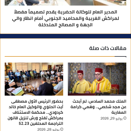
المدير العام للوكالة الحضرية يقدم تصميماً مفصلاً
لمراكش الغربية والمحاميد الجنوبي أمام انظار والي
الجهة و المصالح المتدخلة
مقالات ذات صلة
الملك محمد السادس: لم أبحث
بحضور الرئيس الأول مصطفى
عن مجد شخصي.. وهَمي كرامة
آيت الحلوي والوكيل العام خالد
المغاربة
كردودي.. محكمة الاستئناف
بمراكش تفتح ورش تنزيل قانون
يوليو 29, 2026
التراجمة المحلفين 52.23
يوليو 28, 2026