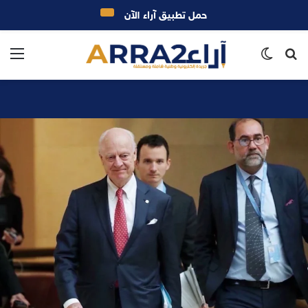
حمل تطبيق آراء الآن
بحث
الوضع
الق
عن
المظلم