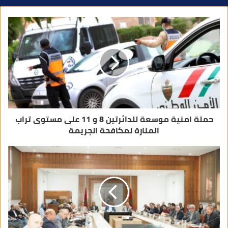
د
ك
ا
ل
إ
ل
ك
ت
ر
و
ن
ي
حملة امنية موسعة للدائرتين 8 و 11 على مستوى تراب
المنارة لمكافحة الجريمة