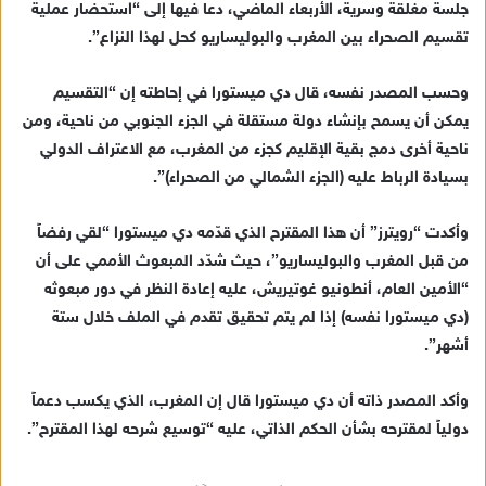
جلسة مغلقة وسرية، الأربعاء الماضي، دعا فيها إلى “استحضار عملية
إ
تقسيم الصحراء بين المغرب والبوليساريو كحل لهذا النزاع”.
ل
ك
ت
وحسب المصدر نفسه، قال دي ميستورا في إحاطته إن “التقسيم
ر
يمكن أن يسمح بإنشاء دولة مستقلة في الجزء الجنوبي من ناحية، ومن
و
ناحية أخرى دمج بقية الإقليم كجزء من المغرب، مع الاعتراف الدولي
ن
بسيادة الرباط عليه (الجزء الشمالي من الصحراء)”.
ي
ا
وأكدت “رويترز” أن هذا المقترح الذي قدّمه دي ميستورا “لقي رفضاً
من قبل المغرب والبوليساريو”، حيث شدّد المبعوث الأممي على أن
“الأمين العام، أنطونيو غوتيريش، عليه إعادة النظر في دور مبعوثه
(دي ميستورا نفسه) إذا لم يتم تحقيق تقدم في الملف خلال ستة
أشهر”.
وأكد المصدر ذاته أن دي ميستورا قال إن المغرب، الذي يكسب دعماً
دولياً لمقترحه بشأن الحكم الذاتي، عليه “توسيع شرحه لهذا المقترح”.