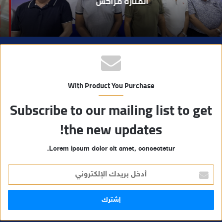
مسلحة..
With Product You Purchase
Subscribe to our mailing list to get
the new updates!
Lorem ipsum dolor sit amet, consectetur.
أ
د
خ
ل
ب
ر
ي