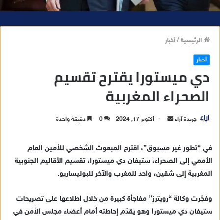
الرئيسية
/
أخبار
أخبار
دي ميستورا يقترح تقسيم
الصحراء المغربية
جريدة آراء
أ
أكتوبر 17, 2024
0
دقيقة واحدة
ر
س
في “تطور غير مسبوق”، اقترح المبعوث الشخصي للأمين العام
ل
الأممي إلى الصحراء، ستيفان دي ميستورا، تقسيم الأقاليم الجنوبية
ب
المغربية إلى شقين، واحد للمغرب والآخر للبوليساريو.
ر
ي
وفجّرت وكالة “رويترز” مفاجأة كبيرة من خلال اطلاعها على تصريحات
د
ستيفان دي ميستورا وهو يقدّم إحاطته أمام أعضاء مجلس الأمن في
ا