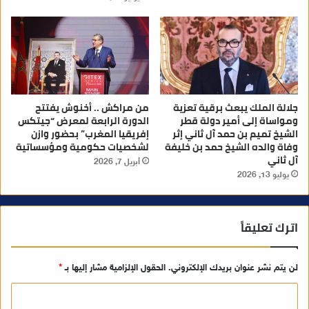
جلالة الملك يبعث برقية تعزية
من مراكش .. أخنوش يفتتح
ومواساة إلى أمير دولة قطر
الدورة الرابعة لمعرض “جيتكس
الشيخ تميم بن حمد آل ثاني إثر
إفريقيا المغرب” بحضور وازن
وفاة والده الشيخ حمد بن خليفة
لشخصيات حكومية ومؤسساتية
آل ثاني
أبريل 7, 2026
يوليو 13, 2026
اترك تعليقاً
لن يتم نشر عنوان بريدك الإلكتروني.
الحقول الإلزامية مشار إليها بـ
*
ا