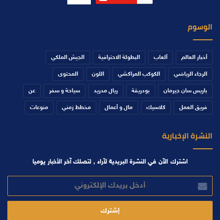
الوسوم
أخبار العالم
ألعاب
البطولة الاحترافية
الجيش الملكي
الرجاء الرياضي
الكوكب المراكشي
اللون
المحتوى
باريس سان جيرمان
بودريقة
ريال مدريد
سياحة و سفر
عن
فريق العمل
كلاسيك
مال و أعمال
مخطط زمني
منوعات
النشرة الإخبارية
اشترك الآن في النشرة البريدية لآراء , لتصلك آخر الأخبار يوميا
أدخل
بريدك
الإلكتروني