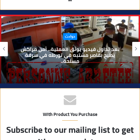
و
ق
ع
ا
حوادث
ل
و
بعد تداول فيديو يوثق العملية.. أمن مراكش
ي
يطيح بقاصر مشتبه في تورطه في سرقة
مسلحة..
ب
With Product You Purchase
Subscribe to our mailing list to get