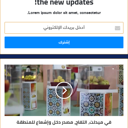
the new updates!
Lorem ipsum dolor sit amet, consectetur.
أ
د
خ
ل
ب
ر
ي
د
ك
ا
ل
إ
ل
ك
ت
ر
و
ن
ي
في ميدلت، التفاح، مصدر دخل وإشعاع للمنطقة