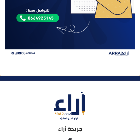
جريدة آراء
م