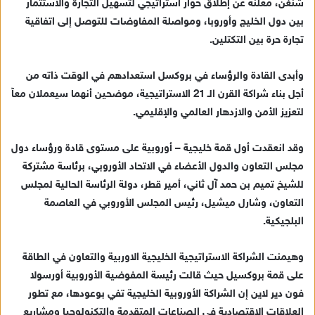
شنغن، معلنة عن إطلاق حوار استراتيجي لتسهيل التجارة والاستثمار
إ
بين دول الخليج وأوروبا، ومواصلة المفاوضات للتوصل إلى اتفاقية
ل
ك
تجارة حرة بين التكتلين.
ت
ر
وأبدى القادة والرؤساء في بروكسل استعدادهم في الوقت ذاته من
و
أجل بناء شراكة القرن الـ 21 الاستراتيجية، موضحين أنهما سيعملان معاً
ن
لتعزيز الأمن والازدهار العالمي والإقليمي.
ي
ا
وقد انعقدت أول قمة خليجية – أوروبية على مستوى قادة ورؤساء دول
مجلس التعاون والدول الأعضاء في الاتحاد الأوروبي، برئاسة مشتركة
للشيخ تميم بن حمد آل ثاني، أمير قطر، دولة الرئاسة الحالية لمجلس
التعاون، وشارل ميشيل، رئيس المجلس الأوروبي في العاصمة
البلجيكية.
وهيمنت الشراكة الاستراتيجية الخليجية الاوربية والتعاون في الطاقة
على قمة بروكسيل حيث قالت رئيسة المفوضية الأوروبية أورسولا
فون دير لاين إن الشراكة الأوروبية الخليجية تفي بوعودها، مع تطور
العلاقات الاقتصادية في الصناعات المتقدمة والتكنولوجيا ومشاريع