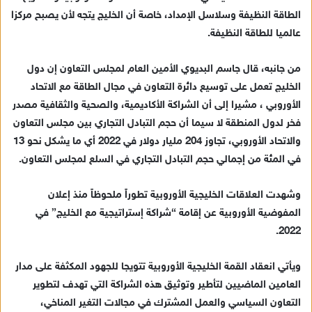
الطاقة النظيفة وسلاسل الإمداد، خاصة أن الخليج يتجه لأن يصبح مركزا
عالميا للطاقة النظيفة.
من جانبه، قال جاسم البديوي الأمين العام لمجلس التعاون إن دول
الخليج تعمل على توسيع دائرة التعاون في مجال الطاقة مع الاتحاد
الأوروبي ، مشيرا إلى أن الشراكة الأكاديمية، والصحية والثقافية مصدر
فخر لدول المنطقة لا سيما أن حجم التبادل التجاري بين مجلس التعاون
والاتحاد الأوروبي، تجاوز 204 مليار دولار في 2022 أي ما يشكل نحو 13
في المئة من إجمالي حجم التبادل التجاري في السلع لمجلس التعاون.
وشهدت العلاقات الخليجية الأوروبية تطوراً ملحوظاً منذ إعلان
المفوضية الأوروبية عن إقامة “شراكة إستراتيجية مع الخليج” في
2022.
ويأتي انعقاد القمة الخليجية الأوروبية تتويجا للجهود المكثفة على مدار
العامين الماضيين لتأطير وتوثيق هذه الشراكة التي تهدف لتطوير
التعاون السياسي والعمل المشترك في مجالات التغير المناخي،