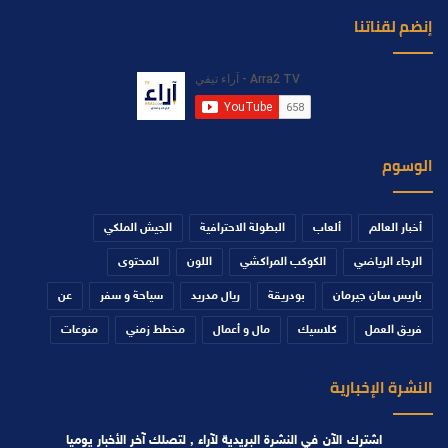
إنضم لقناتنا
الوسوم
أخبار العالم
ألعاب
البطولة الاحترافية
الجيش الملكي
الرجاء الرياضي
الكوكب المراكشي
اللون
المحتوى
باريس سان جيرمان
بودريقة
ريال مدريد
سياحة و سفر
عن
فريق العمل
كلاسيك
مال و أعمال
مخطط زمني
منوعات
النشرة الإخبارية
اشترك الآن في النشرة البريدية لآراء , لتصلك آخر الأخبار يوميا