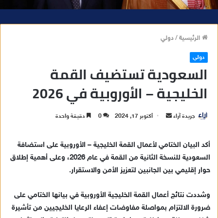
الرئيسية
/
دولي
دولي
السعودية تستضيف القمة
الخليجية – الأوروبية في 2026
جريدة آراء
أ
أكتوبر 17, 2024
0
دقيقة واحدة
ر
س
أكد البيان الختامي لأعمال القمة الخليجية – الأوروبية على استضافة
ل
السعودية للنسخة الثانية من القمة في عام 2026، وعلى أهمية إطلاق
ب
حوار إقليمي بين الجانبين لتعزيز الأمن والاستقرار.
ر
ي
وشددت نتائج أعمال القمة الخليجية الأوروبية في بيانها الختامي على
د
ضرورة الالتزام بمواصلة مفاوضات إعفاء الرعايا الخليجيين من تأشيرة
ا