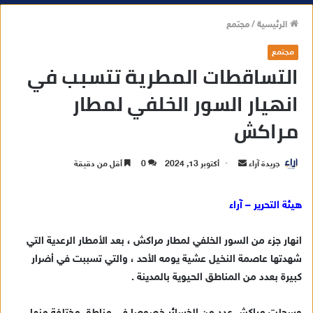
الرئيسية
/
مجتمع
مجتمع
التساقطات المطرية تتسبب في
انهيار السور الخلفي لمطار
مراكش
جريدة آراء
أ
أكتوبر 13, 2024
0
أقل من دقيقة
ر
س
هيئة التحرير – آراء
ل
ب
انهار جزء من السور الخلفي لمطار مراكش ، بعد الأمطار الرعدية التي
ر
شهدتها عاصمة النخيل عشية يومه الأحد ، والتي تسببت في أضرار
ي
كبيرة بعدد من المناطق الحيوية بالمدينة .
د
ا