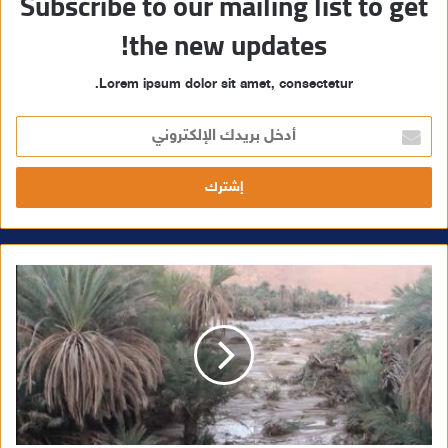
Subscribe to our mailing list to get
the new updates!
Lorem ipsum dolor sit amet, consectetur.
أ
د
خ
ل
ب
ر
ي
د
ك
ا
ل
إ
ل
ك
ت
ر
و
ن
ي