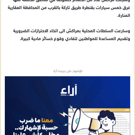
وسجلت مراكش عدد من الخسائر خصوصا في مناطق مختلفة منها
إ
غرق خمس سيارات بقنطرة طريق تاركة بالقرب من المحافظة العقارية
ل
المنارة.
ك
ت
ر
وسارعت السلطات المحلية بمراكش الى اتخاد الاحترازات الضرورية
و
وتقديم المساعدة للمواطنين لتفادي وقوع خسائر مادية كبيرة.
ن
ي
ا
للإشهار على جريدة آراء