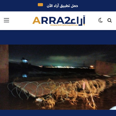
حمل تطبيق آراء الآن
بحث
الوضع
الق
عن
المظلم