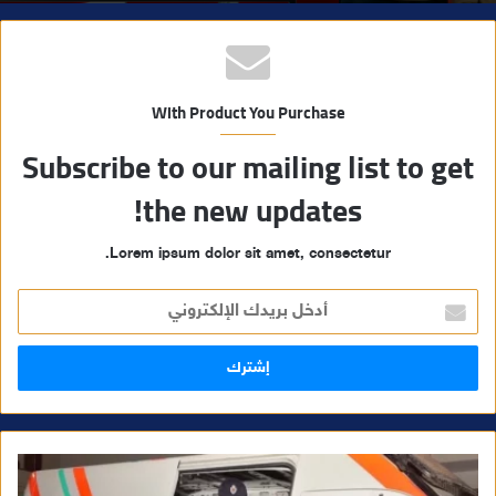
With Product You Purchase
Subscribe to our mailing list to get
the new updates!
Lorem ipsum dolor sit amet, consectetur.
أ
د
خ
ل
ب
ر
ي
د
ك
ا
ل
إ