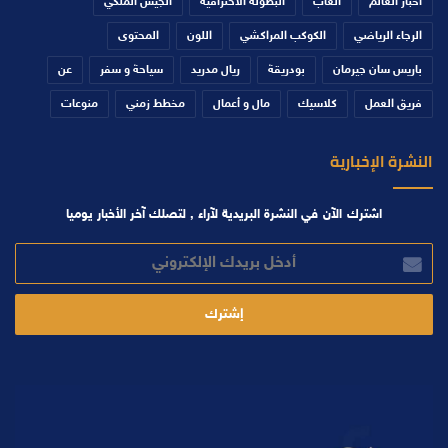
أخبار العالم
ألعاب
البطولة الاحترافية
الجيش الملكي
الرجاء الرياضي
الكوكب المراكشي
اللون
المحتوى
باريس سان جيرمان
بودريقة
ريال مدريد
سياحة و سفر
عن
فريق العمل
كلاسيك
مال و أعمال
مخطط زمني
منوعات
النشرة الإخبارية
اشترك الآن في النشرة البريدية لآراء , لتصلك آخر الأخبار يوميا
أدخل
بريدك
الإلكتروني