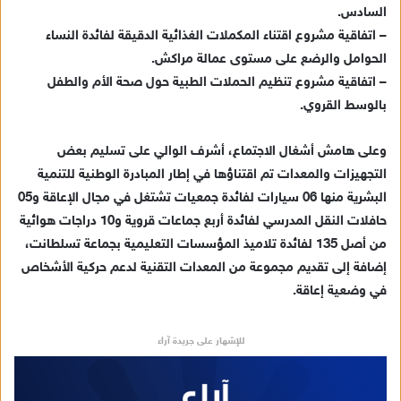
السادس.
– اتفاقية مشروع اقتناء المكملات الغذائية الدقيقة لفائدة النساء
الحوامل والرضع على مستوى عمالة مراكش.
– اتفاقية مشروع تنظيم الحملات الطبية حول صحة الأم والطفل
بالوسط القروي.
وعلى هامش أشغال الاجتماع، أشرف الوالي على تسليم بعض
التجهيزات والمعدات تم اقتناؤها في إطار المبادرة الوطنية للتنمية
البشرية منها 06 سيارات لفائدة جمعيات تشتغل في مجال الإعاقة و05
حافلات النقل المدرسي لفائدة أربع جماعات قروية و10 دراجات هوائية
من أصل 135 لفائدة تلاميذ المؤسسات التعليمية بجماعة تسلطانت،
إضافة إلى تقديم مجموعة من المعدات التقنية لدعم حركية الأشخاص
في وضعية إعاقة.
للإشهار على جريدة آراء