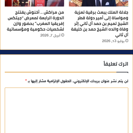
جلالة الملك يبعث برقية تعزية
من مراكش .. أخنوش يفتتح
ومواساة إلى أمير دولة قطر
الدورة الرابعة لمعرض “جيتكس
الشيخ تميم بن حمد آل ثاني إثر
إفريقيا المغرب” بحضور وازن
وفاة والده الشيخ حمد بن خليفة
لشخصيات حكومية ومؤسساتية
آل ثاني
أبريل 7, 2026
يوليو 13, 2026
اترك تعليقاً
لن يتم نشر عنوان بريدك الإلكتروني.
الحقول الإلزامية مشار إليها بـ
*
ا
ل
ت
ع
ل