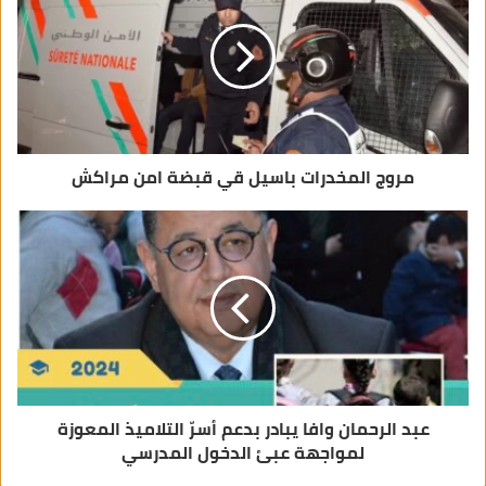
ل
ك
ت
ر
و
ن
ي
مروج المخدرات باسيل قي قبضة امن مراكش
عبد الرحمان وافا يبادر بدعم أسرّ التلاميذ المعوزة
لمواجهة عبئ الدخول المدرسي