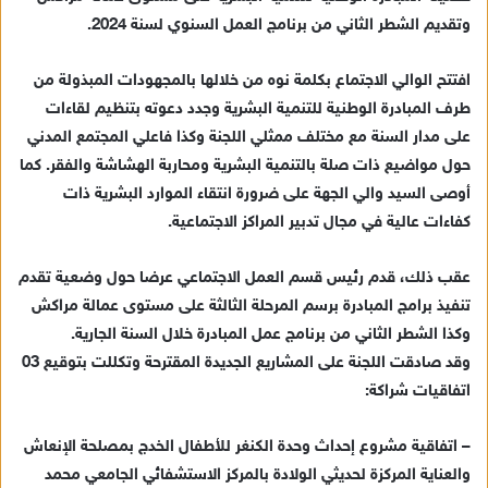
د
وتقديم الشطر الثاني من برنامج العمل السنوي لسنة 2024.
ا
إ
افتتح الوالي الاجتماع بكلمة نوه من خلالها بالمجهودات المبذولة من
ل
ك
طرف المبادرة الوطنية للتنمية البشرية وجدد دعوته بتنظيم لقاءات
ت
على مدار السنة مع مختلف ممثلي اللجنة وكذا فاعلي المجتمع المدني
ر
حول مواضيع ذات صلة بالتنمية البشرية ومحاربة الهشاشة والفقر. كما
و
أوصى السيد والي الجهة على ضرورة انتقاء الموارد البشرية ذات
ن
كفاءات عالية في مجال تدبير المراكز الاجتماعية.
ي
ا
عقب ذلك، قدم رئيس قسم العمل الاجتماعي عرضا حول وضعية تقدم
تنفيذ برامج المبادرة برسم المرحلة الثالثة على مستوى عمالة مراكش
وكذا الشطر الثاني من برنامج عمل المبادرة خلال السنة الجارية.
وقد صادقت اللجنة على المشاريع الجديدة المقترحة وتكللت بتوقيع 03
اتفاقيات شراكة:
– اتفاقية مشروع إحداث وحدة الكنغر للأطفال الخدج بمصلحة الإنعاش
والعناية المركزة لحديثي الولادة بالمركز الاستشفائي الجامعي محمد