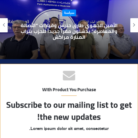
ا
حوادث
ل
و
بعد تداول فيديو يوثق العملية.. أمن مراكش
ي
يطيح بقاصر مشتبه في تورطه في سرقة
مسلحة..
ب
With Product You Purchase
Subscribe to our mailing list to get
the new updates!
Lorem ipsum dolor sit amet, consectetur.