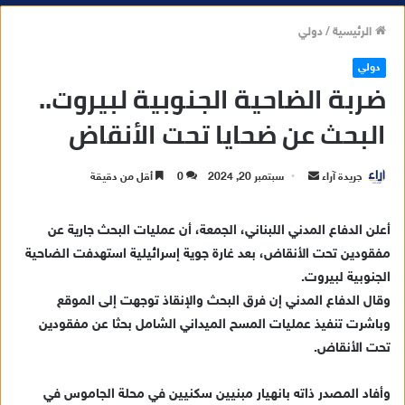
الرئيسية
/
دولي
دولي
ضربة الضاحية الجنوبية لبيروت..
البحث عن ضحايا تحت الأنقاض
جريدة آراء
أ
سبتمبر 20, 2024
0
أقل من دقيقة
ر
س
أعلن الدفاع المدني اللبناني، الجمعة، أن عمليات البحث جارية عن
ل
مفقودين تحت الأنقاض، بعد غارة جوية إسرائيلية استهدفت الضاحية
ب
الجنوبية لبيروت.
ر
وقال الدفاع المدني إن فرق البحث والإنقاذ توجهت إلى الموقع
ي
وباشرت تنفيذ عمليات المسح الميداني الشامل بحثا عن مفقودين
د
تحت الأنقاض.
ا
إ
وأفاد المصدر ذاته بانهيار مبنيين سكنيين في محلة الجاموس في
ل