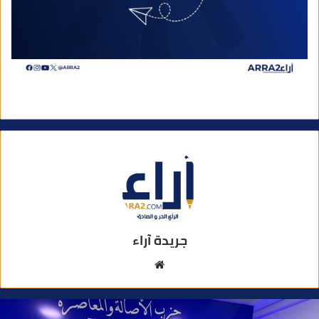
جريدة آراء
م
و
ق
ع