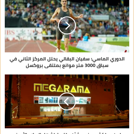
ل
إ
ل
ك
ت
ر
و
ن
ي
الدوري الماسي: سفيان البقالي يحتل المركز الثاني في
سباق 3000 متر موانع بملتقى بروكسل