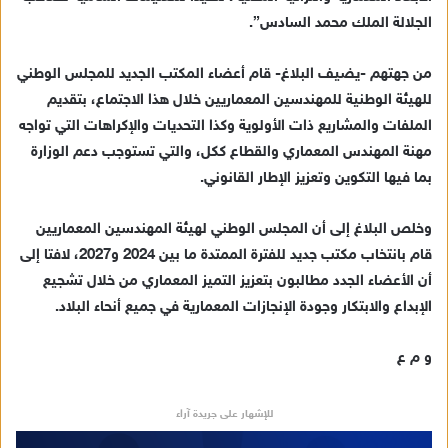
الجلالة الملك محمد السادس”.
من جهتهم -يضيف البلاغ- قام أعضاء المكتب الجديد للمجلس الوطني
للهيئة الوطنية للمهندسين المعماريين خلال هذا الاجتماع، بتقديم
الملفات والمشاريع ذات الأولوية وكذا التحديات والإكراهات التي تواجه
مهنة المهندس المعماري والقطاع ككل، والتي تستوجب دعم الوزارة
بما فيها التكوين وتعزيز الإطار القانوني.
وخلص البلاغ إلى أن المجلس الوطني لهيئة المهندسين المعماريين
قام بانتخاب مكتب جديد للفترة الممتدة ما بين 2024 و2027، لافتا إلى
أن الأعضاء الجدد مطالبون بتعزيز التميز المعماري من خلال تشجيع
الإبداع والابتكار وجودة الإنجازات المعمارية في جميع أنحاء البلاد.
و م ع
للإشهار على جريدة آراء