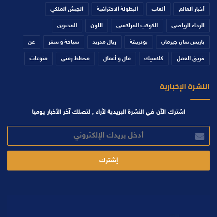
أخبار العالم
ألعاب
البطولة الاحترافية
الجيش الملكي
الرجاء الرياضي
الكوكب المراكشي
اللون
المحتوى
باريس سان جيرمان
بودريقة
ريال مدريد
سياحة و سفر
عن
فريق العمل
كلاسيك
مال و أعمال
مخطط زمني
منوعات
النشرة الإخبارية
اشترك الآن في النشرة البريدية لآراء , لتصلك آخر الأخبار يوميا
أدخل
بريدك
الإلكتروني