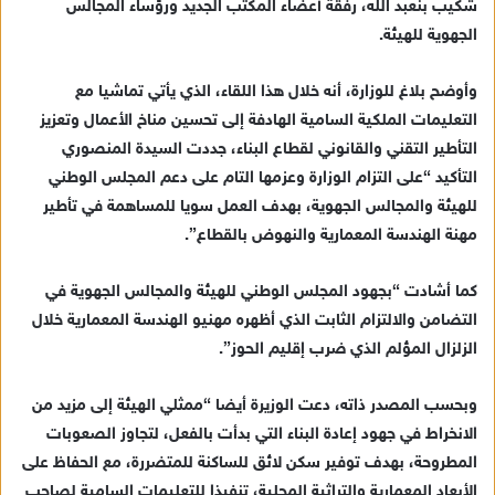
شكيب بنعبد الله، رفقة أعضاء المكتب الجديد ورؤساء المجالس
ي
الجهوية للهيئة.
د
ا
وأوضح بلاغ للوزارة، أنه خلال هذا اللقاء، الذي يأتي تماشيا مع
إ
التعليمات الملكية السامية الهادفة إلى تحسين مناخ الأعمال وتعزيز
ل
ك
التأطير التقني والقانوني لقطاع البناء، جددت السيدة المنصوري
ت
التأكيد “على التزام الوزارة وعزمها التام على دعم المجلس الوطني
ر
للهيئة والمجالس الجهوية، بهدف العمل سويا للمساهمة في تأطير
و
مهنة الهندسة المعمارية والنهوض بالقطاع”.
ن
ي
كما أشادت “بجهود المجلس الوطني للهيئة والمجالس الجهوية في
ا
التضامن والالتزام الثابت الذي أظهره مهنيو الهندسة المعمارية خلال
الزلزال المؤلم الذي ضرب إقليم الحوز”.
وبحسب المصدر ذاته، دعت الوزيرة أيضا “ممثلي الهيئة إلى مزيد من
الانخراط في جهود إعادة البناء التي بدأت بالفعل، لتجاوز الصعوبات
المطروحة، بهدف توفير سكن لائق للساكنة للمتضررة، مع الحفاظ على
الأبعاد المعمارية والتراثية المحلية، تنفيذا للتعليمات السامية لصاحب