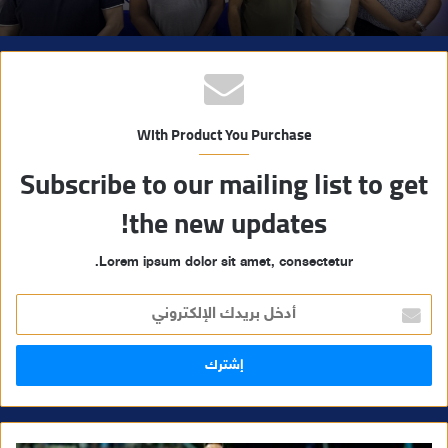
With Product You Purchase
Subscribe to our mailing list to get
the new updates!
Lorem ipsum dolor sit amet, consectetur.
أ
د
خ
ل
ب
ر
ي
د
ك
ا