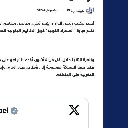
أ
جريدة آراء
سبتمبر 5, 2024
ر
أصدر مكتب رئيس الوزراء الإسرائيلي، بنيامين نتنياهو،
س
تضع عبارة “الصحراء الغربية” فوق الأقاليم الجنوبية للممل
ل
ب
ر
ي
د
وللمرة الثانية خلال أقل من 4 أشهر
ا
تظهر فيها المملكة مقسومة إلى شطرين هذه المرة، وإنما ت
إ
المغربية على المنطقة.
ل
ك
ت
ر
و
ن
ي
ا