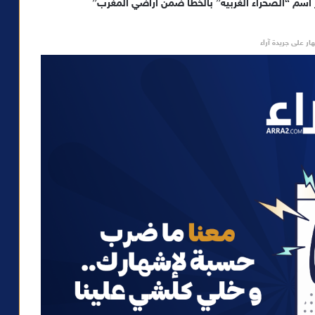
 اسم “الصحراء الغربية” بالخطأ ضمن أراضي المغرب”
ار على جريدة آراء