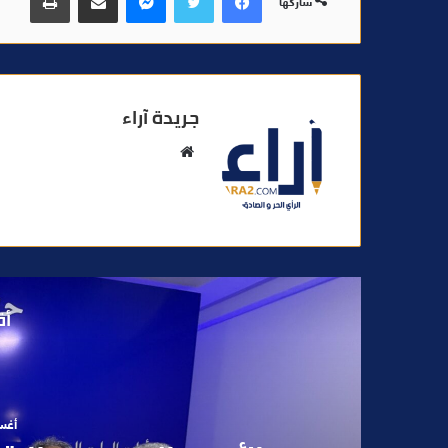
شاركها
جريدة آراء
م
و
ق
ع
ا
ل
و
أق
ي
ب
أغسطس