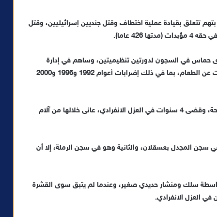
اعتقل مرة أخرى وحوكم بتهم تتعلق بقيادة عملية اختطاف وقتل جنديين إسرائيليين، وقتل
لأسرى حماس في السجون لدورتين تنظيميتين، وساهم في إدارة
المواجهة مع مصلحة السجون خلال سلسلة من الإضرابات عن الطعام، بما في ذلك إضرابات أعوام 1992 و1996 و2000
تنقل بين عدة سجون؛ منها المجدل وهداريم والسبع ونفحة، وقضى 4 سنوات في العزل الانفرادي، عانى خلالها من آلام
ي سجن المجدل بعسقلان، والثانية وهو في سجن الرملة، إلا أن
واسطة سلك ومنشار حديدي صغير، وعندما لم يتبق سوى القشرة
في العزل الانفرادي.