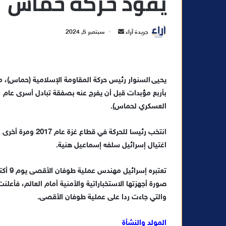
يقود حركة حماس
أ
جريدة آراء
سبتمبر 5, 2024
ر
س
ل
ب
ر
ي
العسكري لحماس).
د
ا
إ
اغتيال إسرائيل سلفه إسماعيل هنية.
ل
ك
ت
صورة أجهزتها الاستخباراتية والأمنية أمام العالم، فأع
ر
والتي جاءت ردا على عملية طوفان الأقصى.
و
ن
المولد والنشأة
ي