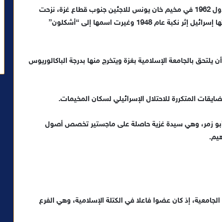
ولد يحيى إبراهيم حسن السنوار يوم 19 أكتوبر/تشرين الأول 1962 في مخيم خان يونس للاجئين جنوب قطاع غزة، نزحت
أسرته من مدينة مجدل شمال شرقي القطاع بعد أن احتلتها إسرائيل إثر نكبة عام 1948 وغيرت اسمها إلى “أشكلون”
 يلتحق بالجامعة الإسلامية بغزة ويتخرج منها بدرجة الباكالوريوس
ايقات المتكررة للاحتلال الإسرائيلي لسكان المخيمات.
ن الثاني 2011 من سمر محمد أبو زمر، وهي سيدة غزية حاصلة على ماجستير تخصص أصول
هيم.
الجامعية، إذ كان عضوا فاعلا في الكتلة الإسلامية، وهي الفرع