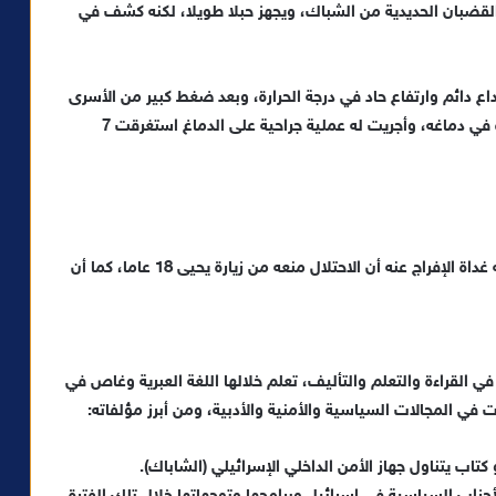
لقضبان الحديدية من الشباك، ويجهز حبلا طويلا، لكنه كشف في
 دائم وارتفاع حاد في درجة الحرارة، وبعد ضغط كبير من الأسرى
أجريت له فحوصات طبية أظهرت وجود نقطة دم متجمدة في دماغه، وأجريت له عملية جراحية على الدماغ استغرقت 7
حرم خلال فترة سجنه من الزيارات العائلية، وصرح شقيقه غداة الإفراج عنه أن الاحتلال منعه من زيارة يحيى 18 عاما، كما أن
يى السنوار فترة السجن التي استمرت 23 عاما في القراءة والتعلم والتأليف، تعلم خلالها اللغة العبرية وغاص في
 في المجالات السياسية والأمنية والأدبية، ومن أبرز مؤلفاته:
تاب يتناول جهاز الأمن الداخلي الإسرائيلي (الشاباك).