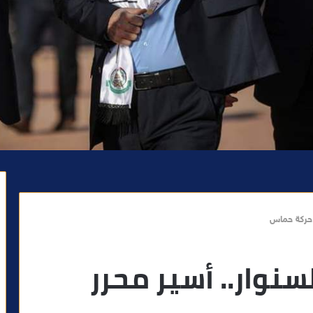
د حركة حماس
سنوار.. أسير محرر