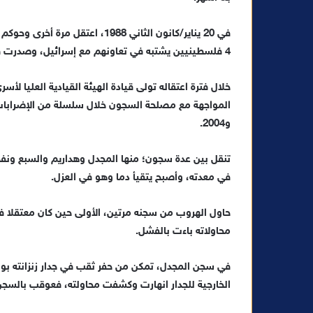
في 20 يناير/كانون الثاني 1988، 
4 فلسطينيين يشتبه في تعاونهم مع إسرائيل، وصدرت في حقه 4 مؤبدات (مدتها 426 عاما).
خلال فترة اعتقاله تولى قيادة الهيئة القيادية العليا 
و2004.
في معدته، وأصبح يتقيأ دما وهو في العزل.
حاول الهروب من سجنه مرتين، الأولى حين كان معتقلا ف
محاولاته باءت بالفشل.
في سجن المجدل، تمكن من حفر ثقب في جدار زنزانته ب
الخارجية للجدار انهارت وكشفت محاولته، فعوقب بالسجن 