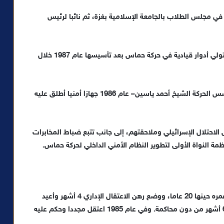
 في مجلس الطلاب بالجامعة الإسلامية بغزة، ثم نائبا لرئيس
ساعده النشاط الطلابي على اكتساب خبرة وحنكة أهلته لتولي أدوار قيادية في حركة حماس بعد تأسيسها عام 1987 خلال
أسس مع خالد الهندي وروحي مشتهى -بتكليف من مؤسس الحركة الشيخ أحمد ياسين– عام 1986 جهازا أمنيا أطلق عليه
حتلال الإسرائيلي وملاحقتهم، إلى جانب تتبع ضباط المخابرات
مة النواة الأولى لتطوير النظام الأمني الداخلي لحركة حماس.
اعتقل لأول مرة عام 1982 بسبب نشاطه الطلابي وكان عمره حينها 20 عاما، ووضع رهن الاعتقال الإداري 4 أشهر وأعيد
اعتقاله بعد أسبوع من إطلاق سراحه، وبقي في السجن 6 أشهر من دون محاكمة. وفي عام 1985 اعتقل مجددا وحكم عليه