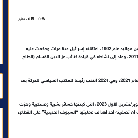
0
6 دقائق
يحيى السنوار رئيس حركة المقاومة الإسلامية (حماس)، من مواليد عام 1962، اعتقلته إسرائيل عدة مرات وحكمت عليه
بأربع مؤبدات قبل أن يفرج عنه بصفقة تبادل أسرى عام 2011، وعاد إلى نشاطه في قيادة كتائب عز الدين القسام (الجناح
انتخب رئيسا للحركة في قطاع غزة عام 2017 ومرة أخرى عام 2021، وفي 2024 انتخب رئيسا للمكتب السياسي للحركة بعد
تعتبره إسرائيل مهندس عملية طوفان الأقصى يوم 9 أكتوبر/تشرين الأول 2023، التي كبدتها خسائر بشرية وعسكرية وهزت
لنت أن تصفيته أحد أهداف عمليتها “السيوف الحديدية” على القطاع،