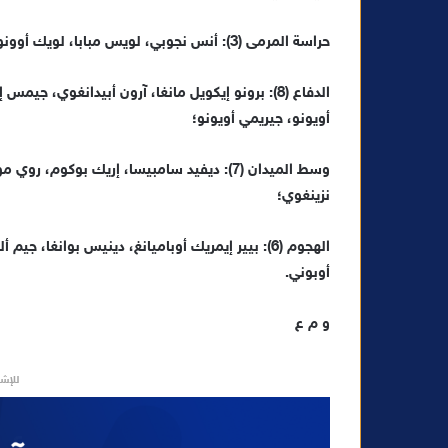
ن
حراسة المرمى (3): أنس نجوبي، لويس مبابا، لويك أوونو؛
ي
ا
الدفاع (8): برونو إيكويل مانغا، آرون أبيدانغوي،
أويونو، جيريمي أويونو؛
وسط الميدان (7): ديفيد سامبيسا، إريك بوكوم
نزينغوي؛
الهجوم (6): بيير إيمريك أوباميانغ، دينيس بوانغا، 
أوبوني.
و م ع
للإشه