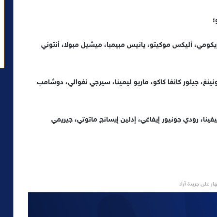
 جيمس إيكومي، أليكس موكيتو، يانيس مبيمبا، ميشيل مبولا، أنتوني
، روي مونينغ، جيلور كانغا كاكو، ماريو ليمينا، سيرجي نغوالي، دوشامب
جيم أليفينا، رودي جونيور إيفاغي، إدلين إيسانج ماتوتي، جيريمي
ار على جريدة آراء