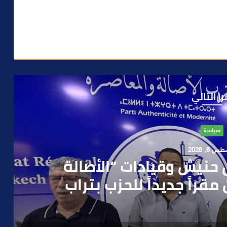
رأ التالي
حوادث
 4, 2026
العملية.. أمن مراكش يطيح
رطه في سرقة مسلحة..