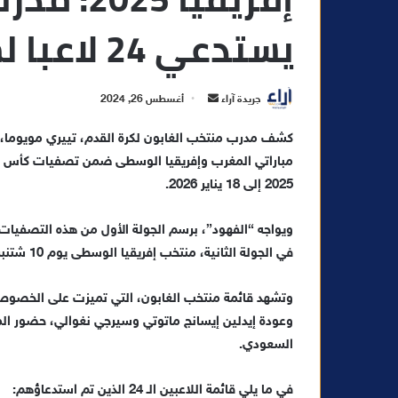
يستدعي 24 لاعبا لمواجهة المغرب
أ
جريدة آراء
أغسطس 26, 2024
ر
س
ل
2025 إلى 18 يناير 2026.
ب
ر
ي
د
في الجولة الثانية، منتخب إفريقيا الوسطى يوم 10 شتنبر بفرانسفيل.
ا
إ
وتشهد قائمة منتخب الغابون، التي تميزت على الخصوص 
ل
وعودة إيدلين إيسانج ماتوتي وسيرجي نغوالي، حضور المها
ك
السعودي.
ت
ر
في ما يلي قائمة اللاعبين الـ 24 الذين تم استدعاؤهم:
و