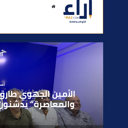
م
و
ق
ع
ا
ل
و
أق
ي
ب
أغسطس
بعد تداول فيديو يوثق 
بقاصر مشتبه في تو