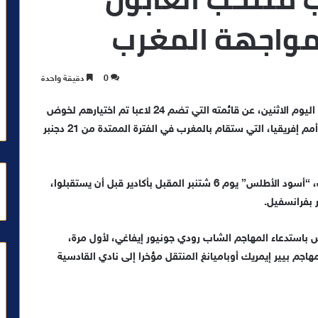
0
دقيقة واحدة
كشف مدرب منتخب الغابون لكرة القدم، تييري مويوما، اليوم الاثنين، عن قائمته التي تضم 24 لاعبا تم اختيارهم لخوض
مباراتي المغرب وإفريقيا الوسطى ضمن تصفيات كأس أمم إفريقيا، التي ستقام بالمغرب في الفترة الممتدة من 21 دجنبر
ويواجه “الفهود”، برسم الجولة الأول من هذه التصفيات، “أسود الأطلس” يوم 6 شتنبر المقبل بأكادير قبل أن يستقبلوا،
باستدعاء المهاجم الشاب رودي جونيور إيفاغي، لأول مرة،
جم بيير إيمريك أوباميانغ المنتقل مؤخرا إلى نادي القادسية