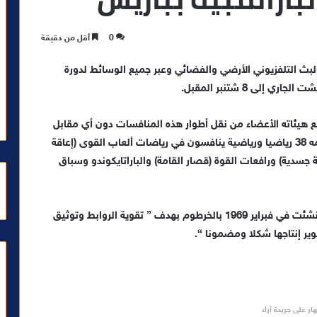
0
أقل من دقيقة
لبث التلفزيوني الأرضي والفضائي وعبر جميع الوسائط لدورة
 هيئاته الأعضاء من نقل أطوار هذه المنافسات دون أي مقابل
مالي. ويشارك المغرب في الألعاب البارالمبية بوفد قوامه 38 رياضيا ورياضية ينافسون في رياضات ألعاب القوى (إعاقة
جسدية) ورافعات القوة (قصار القامة) والباراتايكوندو وسباق
يذكر أن اتحاد إذاعات الدول العربية منظمة مهنية عربية أنشئت في فبراير 1969 بالخرطوم بهدف ” تقوية الروابط وتوثيق
وير إنتاجها شكلا ومضمونا “.
ار على جريدة آراء