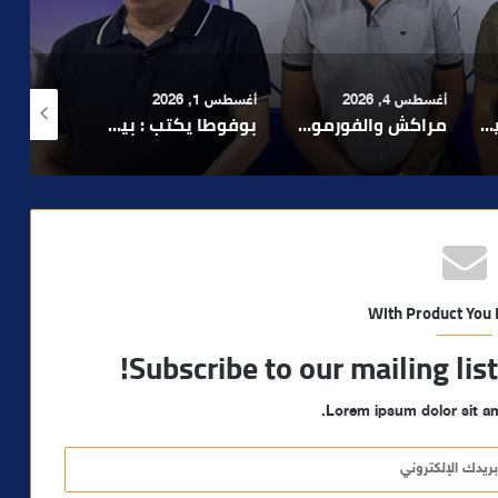
رة مراكش
أغسطس 4, 2026
أغسطس 1, 2026
أغسطس 6, 2026
بعد تداول فيديو يوثق العملية.. أمن مراكش يطيح بقاصر مشتبه في تورطه في سرقة مسلحة..
مراكش والفورمولا 1.. حلم عالمي توقف في المنعرج الأخير؟
بوفوطا يكتب : بين صمت الحكومة وسباق الانتخابات… هل أصبحت إدارة الأزمات خارج أولويات الفاعلين السياسيين؟
With Product You
Subscribe to our mailing lis
Lorem ipsum dolor sit am