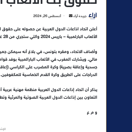
أ
جريدة آراء
أغسطس 26, 2024
ر
أعلن اتحاد اذاعات الدول العربية عن حصوله على حقوق ا
س
الألعاب البارلمبية – باريس 2024 والتي ستجري من 28 غشت الجاري إلى 8 شتنبر المقبل.
ل
ب
ر
وأضاف الاتحاد، ومقره بتونس، في بلاغ أنه سيمكن جميع
ي
د
جسدية وإعاقة بصرية) وكرة المضرب على الكراسي (إعاقة 
ا
الدراجات على الطريق وكرة القدم الخماسية للمكفوفين.
إ
ل
ك
التعاون بين إذاعات الدول العربية الصوتية والمرئية وتط
ت
ر
و م ع
و
ن
ي
للإشه