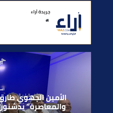
جريدة آراء
م
و
ق
ع
ا
ل
و
أق
ي
ب
أغسطس
الأمين الجهوي طارق
والمعاصرة” يدشنون م