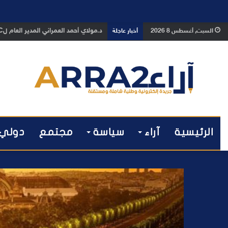
د.مولاي أحمد العمراني المدير العام لHEEC مراكش يهنئ جلالة الملك محمد السادس بمناسبة ذكرى عيد العرش المجيد
السبت, أغسطس 8 2026
أخبار عاجلة
الرئيسية
آراء
سياسة
مجتمع
دولي