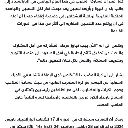
كما اعتبر أن مشاركة المغرب في هذا النوع الرياضي في البارالمبياد إلى
جانب بلدان كبيرة وبأربعة لاعبين يعد مبعث فخر لكل اللاعبين والجامعة
الملكية المغربية لرياضة الأشخاص في وضعية إعاقة، معبرا أن أمله
في أن يرتفع عدد اللاعبين المغاربة إلى أكثر من هذا في الدورات
القادمة.
وخلص إلى أنه “الآن يجب تجاوز مرحلة المشاركة من أجل المشاركة
والبحث عن تحقيق نتائج إيجابية في أفق الصعود إلى منصة التتويج
وتشريف المملكة، والعمل بكل تفان لتحقيق ذلك”.
يشار إلى أن كرة المضرب للأشخاص ذوي الإعاقة تتشابه في الأجزاء
السفلية من الجسم مع كرة المضرب العادية من حيث مساحة الملاعب
وحجم الكرات والمضارب، لكن مع اختلافين رئيسيين يتمثلان في
السماح بارتداد الكرة مرتين بالملعب، وارتدادها للمرة الثانية خارج
الملعب المحدد.
ويذكر أن المغرب سيشارك في الدورة الـ 17 للألعاب البارالمبياد باريس
2024 بوفد قوامه 38 رياضي ورياضية (24 ذكورا و14 إناثا) سيتبارون