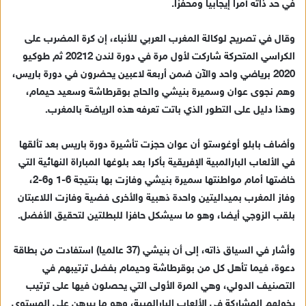
في حد ذاته أمرا إيجابيا ومحفزا.
ي
د
وقال في تصريح لوكالة المغرب العربي للأنباء، إن كرة المضرب على
ا
الكراسي المتحركة شاركت لأول مرة في دورة لندن 20212 ثم طوكيو
إ
2020 برياضي واحد والآن ضمن أربعة لاعبين يحضرون في دورة باريس،
ل
ك
وهم نجوى عوان وسميرة بنيشي والحاج بوقرطاشة وسعيد حيمام،
ت
وهذا دليل على التطور الذي باتت تعرفه هذه الرياضة بالمغرب.
ر
و
وأضاف بابلو أوغوستو أن عوان حجزت تأشيرة دورة باريس بعد تألقها
ن
في الألعاب البارالمبية الإفريقية بأكرا بعد بلوغها المباراة النهائية التي
ي
خاضتها أمام مواطنتها سميرة بنيشي وفازت بها بنتيجة 6-1 و6-2،
ا
وفاز المغرب بميداليتين واحدة ذهبية والأخرى فضية وفازت اللاعبتان
بلقب الزوجي أيضا، وهو ما سيشكل حافزا للبطلتين لتحقيق الأفضل.
وأشار في السياق ذاته، إلى أن بنيشي (37 عالميا) استفادت من بطاقة
دعوة، فيما تأهل كل من بوقرطاشة وحيمام بفضل ترتيبهم في
التصنيف الدولي، وهي المرة الأولى التي يحصلون فيها على ترتيب
يخولهم المشاركة في الألعاب البارالمبية، وهو ما يبرهن على المستوى