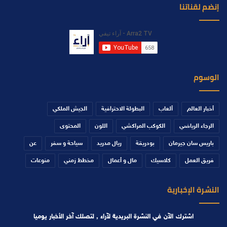
إنضم لقناتنا
الوسوم
أخبار العالم
ألعاب
البطولة الاحترافية
الجيش الملكي
الرجاء الرياضي
الكوكب المراكشي
اللون
المحتوى
باريس سان جيرمان
بودريقة
ريال مدريد
سياحة و سفر
عن
فريق العمل
كلاسيك
مال و أعمال
مخطط زمني
منوعات
النشرة الإخبارية
اشترك الآن في النشرة البريدية لآراء , لتصلك آخر الأخبار يوميا