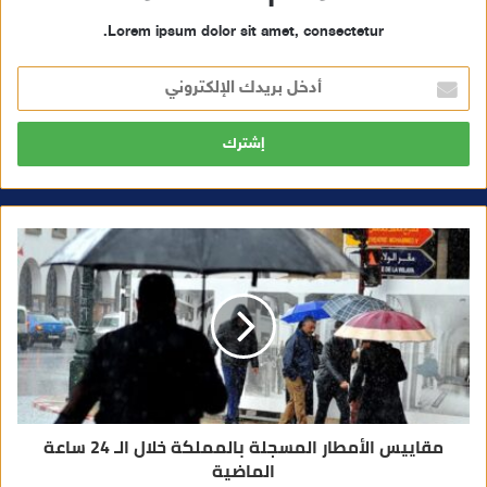
Lorem ipsum dolor sit amet, consectetur.
أ
د
خ
ل
ب
ر
ي
د
ك
ا
ل
إ
ل
ك
ت
ر
و
ن
ي
مقاييس الأمطار المسجلة بالمملكة خلال الـ 24 ساعة
الماضية