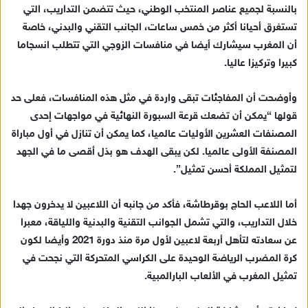
بالنسبة لجميع عناصر المنتخب الوطني، حيث تتضمن التداريب، التي
تستغرق أحيانا أكثر من خمس ساعات، الجانب التقني والبدني، خاصة
أن المغرب سيشارك أيضا في منافسات الزوجي التي تتطلب انسجاما
كبيرا وتركيزا عاليا.
وأوضحت أن المفاجئات تبقى واردة في مثل هذه المنافسات، فعلى حد
قولها “يمكن أن تضعك قرعة السبورة النهائية في مواجهات إحدى
المصنفات العشرين الأوليات عالميا، كما يمكن أن تنازل في أول مباراة
المصنفة الأولى عالميا. لكن يبقى الهدف هو بذل أقصى ما في الجهد
لتمثيل المملكة أحسن تمثيل”.
أما اللاعب الحاج بوقرطاشة، فأكد من جانبه أن اللاعبين لا يدخرون جهدا
خلال التداريب، والتي تشمل الجوانب التقنية والبدنية واللياقة، معبرا
عن سعادته لتأهل أربعة لاعبين لأول مرة منذ دورة 2021 وأيضا لكون
كرة المضرب الرياضة الوحيدة على الكراسي المتحركة التي نجحت في
تمثيل المغرب في الألعاب البارالمبية.