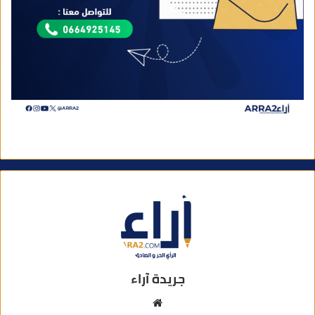
جريدة آراء
م