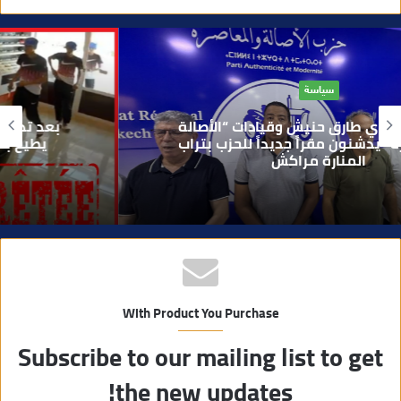
و
ق
ع
ا
حوادث
ل
و
بعد تداول فيديو يوثق العملية.. أمن مراكش
ي
يطيح بقاصر مشتبه في تورطه في سرقة
مسلحة..
ب
With Product You Purchase
Subscribe to our mailing list to get
the new updates!