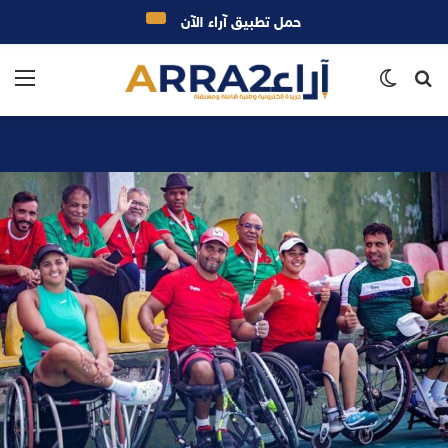
حمل تطبيق آراء الآن
بحث
الوضع
الق
عن
المظلم