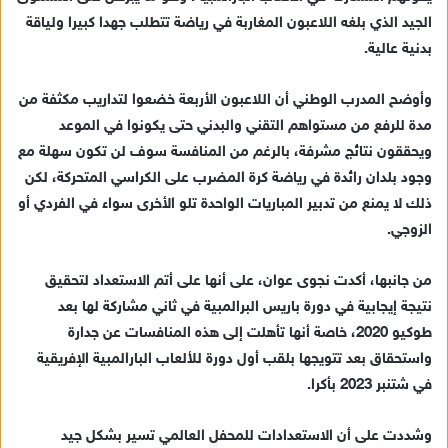
الجيد الذي بلغه اللاعبون المغاربة في رياضة تتطلب جهدا كبيرا ولياقة
بدنية عالية.
وأوضح المدرب الوطني أن اللاعبون الأربعة خضعوا لتداريب مكثفة من
مدة للرفع من مستواهم التقني والبدني حتى يكونوا في الموعد
ويحققون نتائج مشرفة، بالرغم من المنافسة سوف لن تكون سهلة مع
وجود بلدان رائدة في رياضة كرة المضرب على الكراسي المتحركة، لكن
ذلك لا يمنع من تدبير المباريات الواحدة تلو الأخرى سواء في الفردي أو
الزوجي.
من جانبها، أكدت نجوى عوان، على أنها على أتم الاستعداد لتحقيق
نتيجة إيجابية في دورة باريس البرالمبية في ثاني مشاركة لها بعد
طوكيو 2020، خاصة أنها تأهلت إلى هذه المنافسات عن جدارة
واستحقاق بعد تتويجها بلقب أول دورة للألعاب البارالمبية الإفريقية
في شتنبر 2023 بأكرا.
وشددت على أن الاستعدادات للمحفل العالمي تسير بشكل جيد