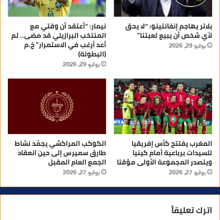
بلاتر يهاجم إنفانتينو: “لا يحق
نيمار: “أعتقد أن وقتي مع
لأي شخص أن يبيع لعبتنا”
المنتخب البرازيلي قد مضى.. لم
أعد أرغب في الاستمرار” خ.م
يوليو 29, 2026
(البطولة)
يوليو 29, 2026
المغرب يفتتح كأس إفريقيا
الكوكب المراكشي يجمّد نشاط
للسيدات برباعية أمام كينيا
طارق سميرس إلى حين انعقاد
ويتصدر المجموعة الأولى مؤقتا
الجمع العام المقبل
يوليو 27, 2026
يوليو 27, 2026
اترك تعليقاً