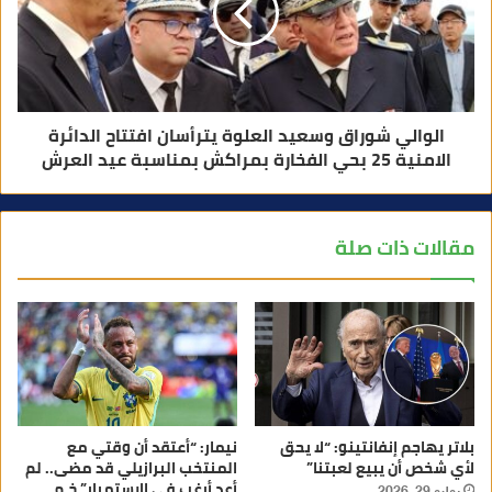
الوالي شوراق وسعيد العلوة يترأسان افتتاح الدائرة
الامنية 25 بحي الفخارة بمراكش بمناسبة عيد العرش
مقالات ذات صلة
بلاتر يهاجم إنفانتينو: “لا يحق
نيمار: “أعتقد أن وقتي مع
لأي شخص أن يبيع لعبتنا”
المنتخب البرازيلي قد مضى.. لم
أعد أرغب في الاستمرار” خ.م
يوليو 29, 2026