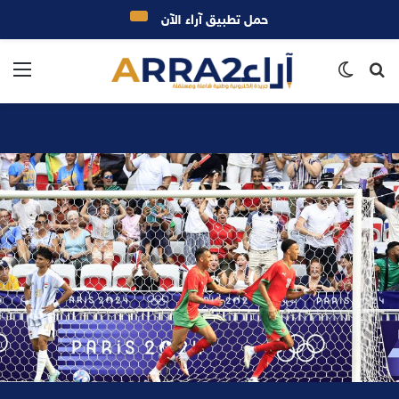
حمل تطبيق آراء الآن
بحث
الوضع
الق
عن
المظلم