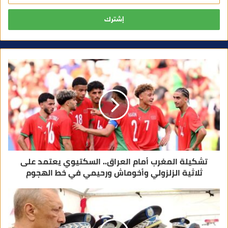
خ
ل
ب
ر
ي
د
ك
ا
ل
إ
ل
ك
ت
ر
و
ن
ي
تشكيلة المغرب أمام العراق.. السكتيوي يعتمد على
ثلاثية الزلزولي وأخوماش ورحيمي في خط الهجوم