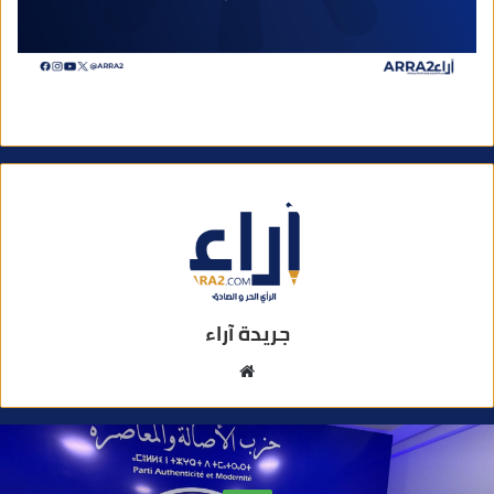
جريدة آراء
م
و
ق
ع
ا