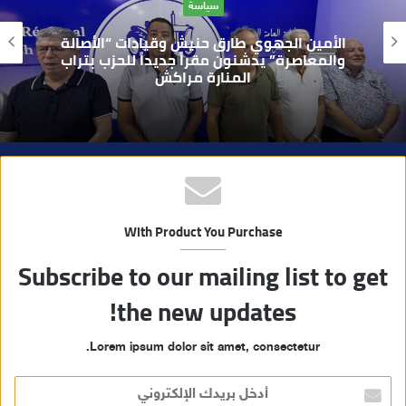
حوادث
ل
و
بعد تداول فيديو يوثق العملية.. أمن مراكش
ي
يطيح بقاصر مشتبه في تورطه في سرقة
مسلحة..
ب
With Product You Purchase
Subscribe to our mailing list to get
the new updates!
Lorem ipsum dolor sit amet, consectetur.
أ
د