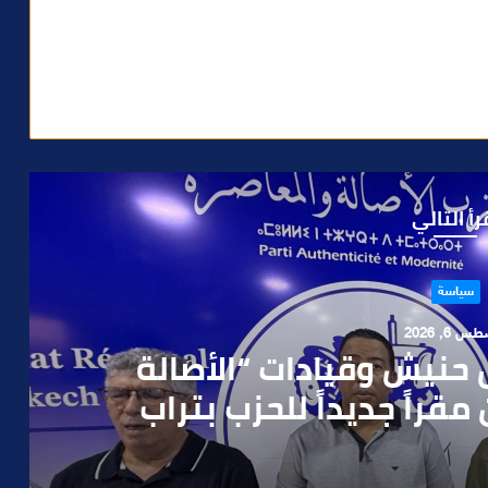
رأ التالي
حوادث
 4, 2026
العملية.. أمن مراكش يطيح
رطه في سرقة مسلحة..