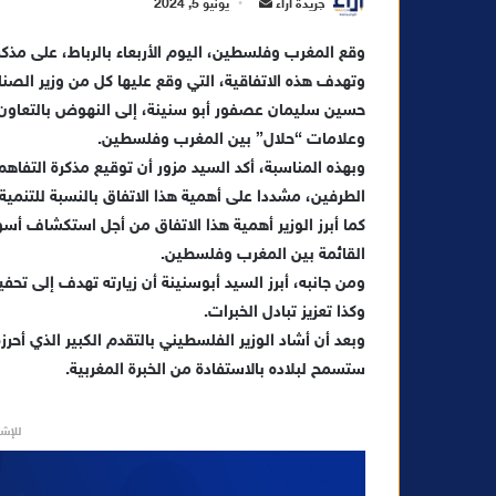
أ
جريدة آراء
يونيو 5, 2024
ر
س
‎وتهدف هذه الاتفاقية، التي وقع عليها كل من وزير الصن
ل
ب
حسين سليمان عصفور أبو سنينة، إلى النهوض بالتعاون و
ر
وعلامات “حلال” بين المغرب وفلسطين.
ي
‎وبهذه المناسبة، أكد السيد مزور أن توقيع مذكرة التفاهم
د
الطرفين، مشددا على أهمية هذا الاتفاق بالنسبة للتنمية 
ا
‎كما أبرز الوزير أهمية هذا الاتفاق من أجل استكشاف أسو
إ
القائمة بين المغرب وفلسطين.
ل
‎ومن جانبه، أبرز السيد أبوسنينة أن زيارته تهدف إلى تحف
ك
وكذا تعزيز تبادل الخبرات.
ت
‎وبعد أن أشاد الوزير الفلسطيني بالتقدم الكبير الذي أح
ر
ستسمح لبلاده بالاستفادة من الخبرة المغربية.
و
ن
ي
للإشه
ا