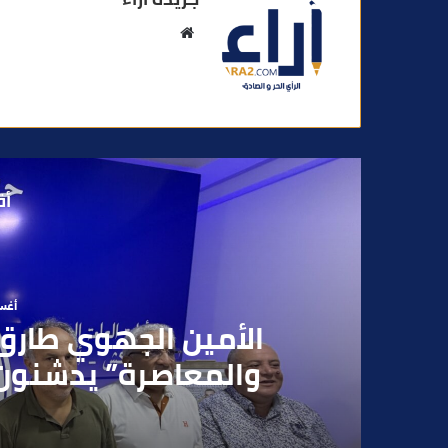
م
و
ق
ع
ا
ل
و
أق
ي
ب
أغسطس
بعد تداول فيديو يوثق 
بقاصر مشتبه في تو