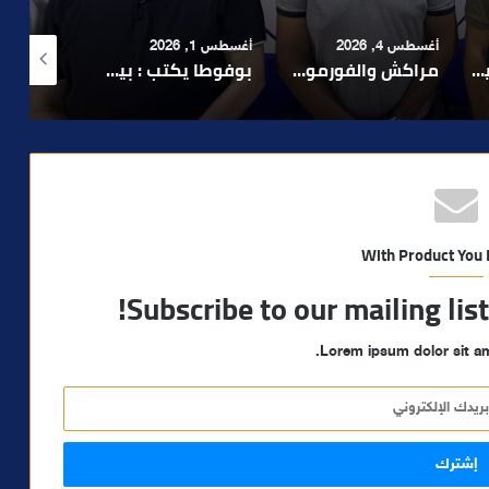
أغسطس 1, 2026
أغسطس 6, 2026
أغسطس 6, 2026
لا 1.. حلم عالمي توقف في المنعرج الأخير؟
بوفوطا يكتب : بين صمت الحكومة وسباق الانتخابات… هل أصبحت إدارة الأزمات خارج أولويات الفاعلين السياسيين؟
رشيد نجاح يدق ناقوس الخطر بشأن تعثر الملفات الاستثمارية بمراكش ويدعو إلى تسريع المساطر الإدارية..
With Product You
Subscribe to our mailing lis
Lorem ipsum dolor sit am