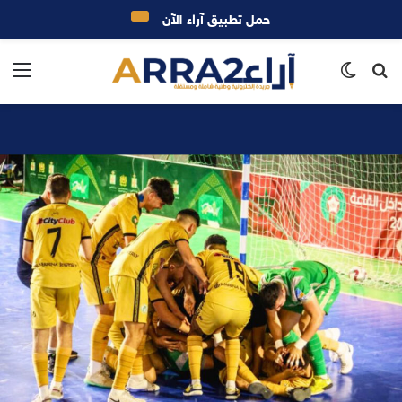
حمل تطبيق آراء الآن
بحث
الوضع
الق
عن
المظلم