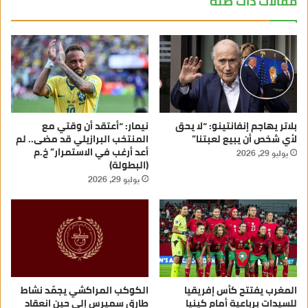
مقالات ذات صلة
بلاتر يهاجم إنفانتينو: “لا يحق
نيمار: “أعتقد أن وقتي مع
لأي شخص أن يبيع لعبتنا”
المنتخب البرازيلي قد مضى.. لم
أعد أرغب في الاستمرار” خ.م
يوليو 29, 2026
(البطولة)
يوليو 29, 2026
المغرب يفتتح كأس إفريقيا
الكوكب المراكشي يجمّد نشاط
للسيدات برباعية أمام كينيا
طارق سميرس إلى حين انعقاد