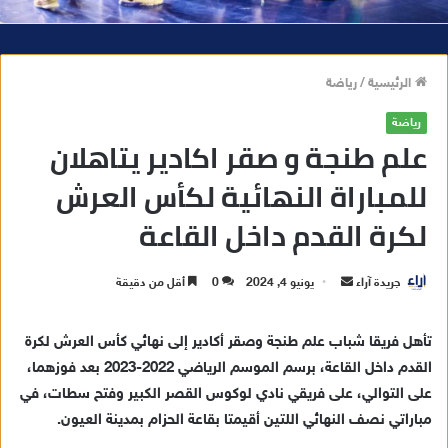
الرئيسية
/
رياضة
رياضة
علم طنجة و صقر اكادير يتاهلان
للمباراة النهائية لكأس العرش
لكرة القدم داخل القاعة
جريدة آراء
أ
يونيو 4, 2024
0
أقل من دقيقة
ر
س
تأهل فريقا شباب علم طنجة وصقر أكادير إلى نهائي كأس العرش لكرة
ل
القدم داخل القاعة، برسم الموسم الرياضي 2022-2023 بعد فوزهما،
ب
على التوالي، على فريقي نادي لوكوس القصر الكبير وفتح سطات، في
ر
مباراتي نصف النهائي اللتين أقيمتا بقاعة الحزام بمدينة العيون.
ي