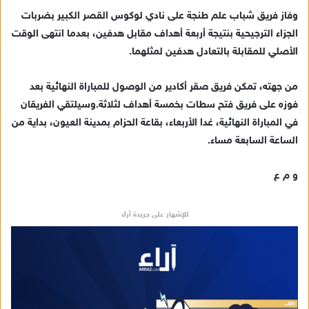
د
وفاز فريق شباب علم طنجة على نادي لوكوس القصر الكبير بضربات
ا
الجزاء الترجيحية بنتيجة أربعة أهداف مقابل هدفين، بعدما انتهى الوقت
إ
الأصلي للمقابلة بالتعادل هدفين لمثلهما.
ل
ك
ت
من جهته، تمكن فريق صقر أكادير من الوصول للمباراة النهائية بعد
ر
فوزه على فريق فتح سطات بخمسة أهداف لثلاثة.وسيلتقي الفريقان
و
في المباراة النهائية، غدا الأربعاء، بقاعة الحزام بمدينة العيون، بداية من
ن
الساعة السابعة مساء.
ي
ا
و م ع
للإشهار على جريدة آراء