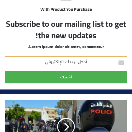
With Product You Purchase
Subscribe to our mailing list to get
the new updates!
Lorem ipsum dolor sit amet, consectetur.
أ
د
خ
ل
ب
ر
ي
د
ك
ا
ل
إ
ل
ك
ت
ر