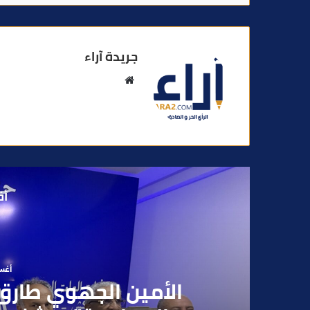
جريدة آراء
م
و
ق
ع
ا
ل
و
أق
ي
ب
أغسطس
بعد تداول فيديو يوثق 