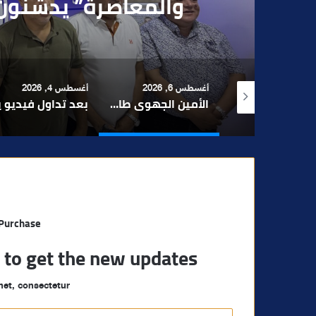
بقاصر مشتبه في تو
 6, 2026
أغسطس 4, 2026
أغسطس 4, 2026
الأمين الجهوي طارق حنيش وقيادات “الأصالة والمعاصرة” يدشنون مقراً جديداً للحزب بتراب المنارة مراكش
بعد تداول فيديو يوثق العملية.. أمن مراكش يطيح بقاصر مشتبه في تورطه في سرقة مسلحة..
مراكش والفورمو
 Purchase
t to get the new updates!
et, consectetur.
أ