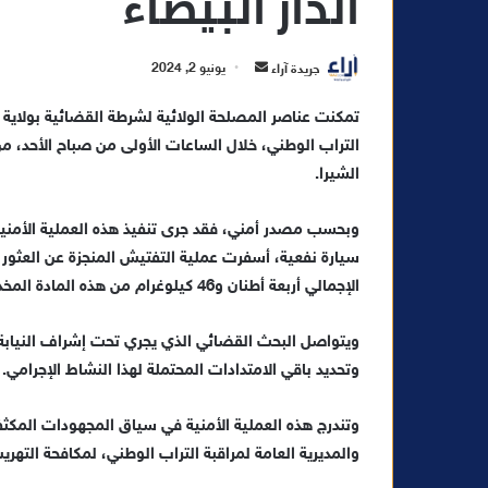
الدار البيضاء
أ
جريدة آراء
يونيو 2, 2024
ر
تمكنت عناصر المصلحة الولائية لشرطة القضائية بولاية أ
س
ل
الشيرا.
ب
ر
ي
وبحسب مصدر أمني، فقد جرى تنفيذ هذه العملية الأمن
د
سيارة نفعية، أسفرت عملية التفتيش المنجزة عن العثور ب
ا
الإجمالي أربعة أطنان و46 كيلوغرام من هذه المادة المخدرة.
إ
ل
ويتواصل البحث القضائي الذي يجري تحت إشراف النيابة
ك
وتحديد باقي الامتدادات المحتملة لهذا النشاط الإجرامي.
ت
ر
وتندرج هذه العملية الأمنية في سياق المجهودات المكثفة
و
والمديرية العامة لمراقبة التراب الوطني، لمكافحة التهر
ن
ي