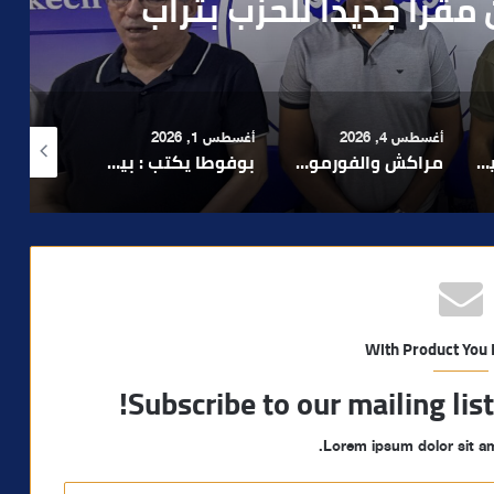
رطه في سرقة مسلحة..
أغسطس 1, 2026
أغسطس 6, 2026
أغسطس 6, 2026
لا 1.. حلم عالمي توقف في المنعرج الأخير؟
بوفوطا يكتب : بين صمت الحكومة وسباق الانتخابات… هل أصبحت إدارة الأزمات خارج أولويات الفاعلين السياسيين؟
رشيد نجاح يدق ناقوس الخطر بشأن تعثر الملفات الاستثمارية بمراكش ويدعو إلى تسريع المساطر الإدارية..
With Product You
Subscribe to our mailing lis
Lorem ipsum dolor sit am