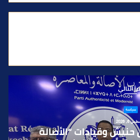
رأ التالي
حوادث
 4, 2026
العملية.. أمن مراكش يطيح