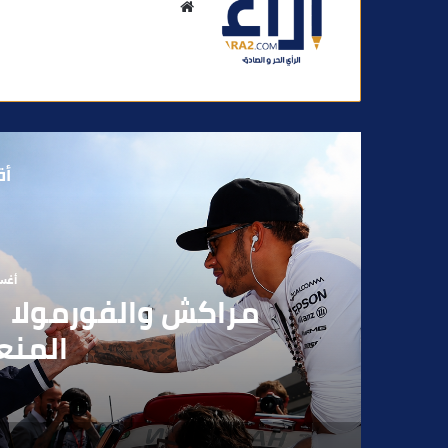
م
و
ق
ع
ا
ل
و
أق
ي
ب
أغسطس
بوفوطا يكتب : بي
الانتخابات… هل أصبحت إ
الفاعلين