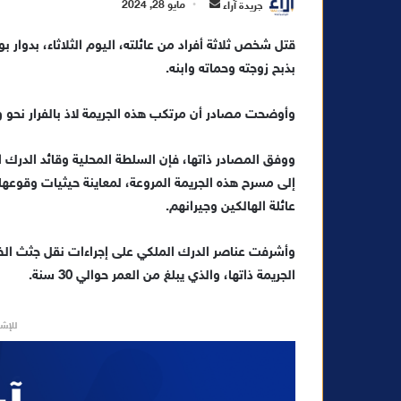
أ
جريدة آراء
مايو 28, 2024
ر
قتل شخص ثلاثة أفراد من عائلته، اليوم الثلاثاء، بدوار بو
س
بذبح زوجته وحماته وابنه.
ل
ب
ر
وأوضحت مصادر أن مرتكب هذه الجريمة لاذ بالفرار نحو وجه
ي
د
ووفق المصادر ذاتها، فإن السلطة المحلية وقائد الدرك ا
ا
إلى مسرح هذه الجريمة المروعة، لمعاينة حيثيات وقوع
إ
عائلة الهالكين وجيرانهم.
ل
ك
وأشرفت عناصر الدرك الملكي على إجراءات نقل جثث الض
ت
الجريمة ذاتها، والذي يبلغ من العمر حوالي 30 سنة.
ر
و
للإشه
ن
ي
ا