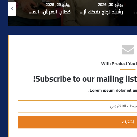
يوليو 29, 2026
أغسطس 4, 2026
أغسطس 4, 2026
رشيد نجاح يفكك أزمة الإدارة ويدعو إلى تبسيط المساطر و تعزيز مناخ الاستثمار ..
خطاب العرش.. الملك محمد السادس يجدد التأكيد على أولوية خدمة المواطن ومواصلة الأوراش التنموية
بعد تداول فيديو يوثق العملية.. أمن مراكش يطيح بقاصر مشتبه في تورطه في سرقة مسلحة..
With Product You
Subscribe to our mailing lis
Lorem ipsum dolor sit am