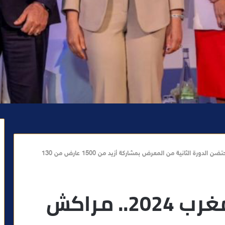
جيتكس إفريقيا المغرب 2024.. مراكش تحتضن الدورة الثانية من المعرض بمشاركة أزيد من 1500 عارض من 130
جيتكس إفريقيا المغرب 2024.. مراكش