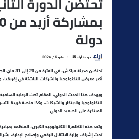
تحتضن الدورة الثا
دولة
أ
جريدة آراء
مايو 16, 2024
ر
تحتضن مدينة م
س
أكبر معرض للتكنولوجيا والشركات الناشئة في إفريقيا، وذلك بمشاركة أزيد من 1500
ل
ب
ر
ويهدف هذا الحدث الدولي، المقام تحت الرعاية السامية
ي
للتكنولوجيا والابتكار والشبكات، وكذا منصة فريدة للتس
د
المبتكرة على الصعيد الدولي.
ا
إ
وتعد هذه التظاهرة التكنولوجية الكبرى، المنظمة بمبادرة 
ل
تحت إشراف وزارة الانتقال الرقمي وإصلاح الإدارة، بشرا