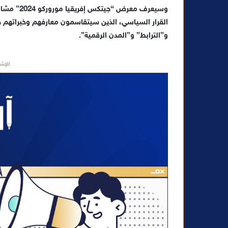
وسيعرف معر
القرار السياسي، الذين سيتقاسمون معارفهم وخبراتهم حو
و”الترابط” و”المدن الرقمية”.
للإشه