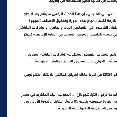
اسات من شأنها تأطير استخدامه في إفريقيا.
د الإدريسي الملياني، إن هذا الحدث الرقمي سيقام بعد النجاح
ا أنه تم بذل الجهود اللازمة لضمان نجاح هذه الدورة وتحقيق الأهداف المرجوة
قرار، الفاعلون في القطاعين العام والخاص، والشركات الناشئة)
ي تنمية بلدانهم، وتموقع المغرب في القارة الإفريقية كمركز
تيح للمغرب النهوض بمنظومة الشركات الناشئة المغربية،
استثمار الدولي على مستوى المغرب والقارة الأفريقية.
وحسب ملياني، سيساهم معرض (جيتكس إفريقيا موروكو 2024) في تعزيز مكانة إفريقيا كملتقى للابتكار التكنولوجي
عامة لـ(كون انترناشيونال) أن المغرب، البلد المنخرط في مسار
التحول الرقمي، سيكون ممثلا بأزيد من 500 مقاولة محلية، بزيادة ملحوظة بنسبة 85 بالمئة مقارنة بالدورة الأولى من
ونضج المنظومة التكنولوجية المغربية.