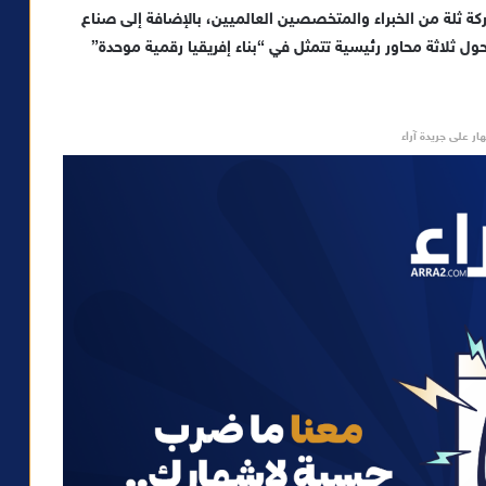
ض “جيتكس إفريقيا موروركو 2024” مشاركة ثلة من الخبراء والمتخصصين العالميين، بالإضافة إلى صناع
ل ثلاثة محاور رئيسية تتمثل في “بناء إفريقيا رقمية موحدة”
ار على جريدة آراء