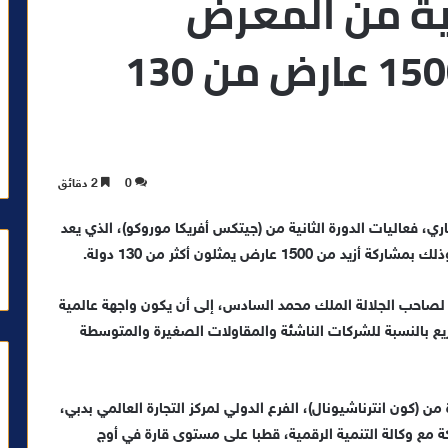
نية من المعرض
بمشاركة أزيد من 1500 عارض من 130
0
2 دقائق
راكش، في الفترة من 29 إلى 31 ماي الجاري، فعاليات الدورة الثانية من (جيتكس أفريكا موروكو)، الذي يعد
 عارض يمثلون أكثر من 130 دولة.
 لصاحب الجلالة الملك محمد السادس، إلى أن يكون واجهة عالمية
ريع بالنسبة للشركات الناشئة والمقاولات الصغيرة والمتوسطة
من (كون انترناشيونال)، الفرع الدولي لمركز التجارة العالمي بدبي،
كة مع وكالة التنمية الرقمية، قطبا على مستوى قارة في أوج