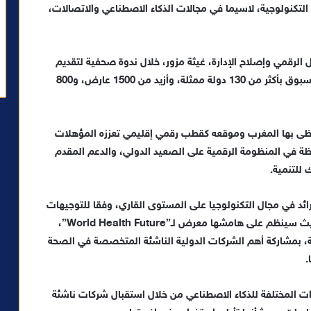
التكنولوجية، لاسيما في مجالات الذكاء الاصطناعي والاتصالات،
ال الرقمي وإصلاح الإدارة، غيثة مزور، خلال ندوة صحفية لتقديم
هذه الدورة، إن المعرض سيشهد هذه السنة إقبالا غير مسبوق بأكثر من 130 دولة ممثلة، وأزيد من 1500 عارض، و800
يحظى بها المغرب وموقعه كقطب رقمي إقليمي تعززه المؤهلات
ظة في المنظومة الرقمية على الصعيد الدولي، والدعم المقدم
للتنمية.
ائد في مجال التكنولوجيا على المستوى القاري، وفقا للتوجيهات
الملكية السامية، مبرزة أن دورة 2024 ستكون مميزة، حيث سينظم على هامشها معرض لـ”World Health Future”،
بمشاركة أهم الشركات الدولية الناشئة المتخصصة في الصحة
.
ة خاصة للتطورات المختلفة للذكاء الاصطناعي من خلال استقبال شركات ناشئة