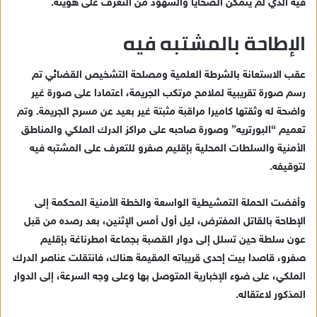
فيه الذي لم يتمكن الضحايا والشهود من التعرف على هويته.
الإطاحة بالمشتبه فيه
عقب الاستعانة بالشرطة العلمية ومصلحة التشخيص القضائي تم
رسم صورة تقريبية لملامح مرتكب الجريمة، اعتمادا على صورة غير
واضحة له وثقتها كاميرا مراقبة مثبتة غير بعيد عن مسرح الجريمة. وتم
تعميم “البورتريه” وصورة صاحبه على مراكز الدرك الملكي والمناطق
الأمنية والسلطات المحلية بإقليم صفرو للتعرف على المشتبه فيه
لتوقيفه.
وأفضت الحملة التمشيطية الواسعة والخطة الأمنية المحكمة إلى
الإطاحة بالقاتل المفترض، ليل أول أمس الإثنين، بعد رصده من قبل
عون سلطة حين تسلل إلى دوار القصبة بجماعة امطرناغة بإقليم
صفرو، قاصدا بيت إحدى قريباته المقيمة هناك، فانتقلت عناصر الدرك
الملكي، على ضوء الإخبارية المتوصل بها وعلى وجه السرعة، إلى الدوار
المذكور لاعتقاله.