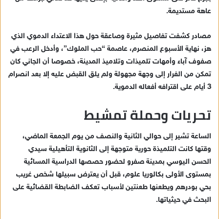
د
عاهة مستديمة.
ا
إ
مصادر كشفت تفاصيل مثيرة وصاعقة حول هذا الاعتداء الدموي الذي
ل
ك
هز، نهاية الأسبوع المنصرم، عاصمة “حب الملوك”، وأدخل الرعب في
ت
صفوف آباء وأمهات تلميذات وتلاميذ المدينة، خصوصا أن الجاني كان
ر
تمكن من الفرار إلى وجهة مجهولة ولم يلق القبض عليه إلا بعد انصرام
و
3 أيام على اقترافه أفعاله الدموية.
ن
تحريات وحملة تمشيط
ي
ا
الساعة تشير إلى حوالي الثانية والنصف من يوم الجمعة الماضي،
وقتها كانت التلميذة حورية متوجهة إلى الثانوية التأهيلية سيدي
الحسن اليوسي بمدينة صفرو لحضور حصصها الدراسية المسائية
بمستوى الأولى بكالوريا علوم، قبل أن يعترض سبيلها شخص غريب
بحي بودرهم ويطعنها طعنتين لأسباب تعكف الضابطة القضائية على
البحث في حيثياتها.