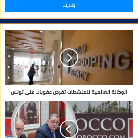
ل
ب
ر
ي
د
ك
ا
ل
إ
ل
ك
ت
ر
و
ن
ي
الوكالة العالمية للمنشطات تفرض عقوبات على تونس