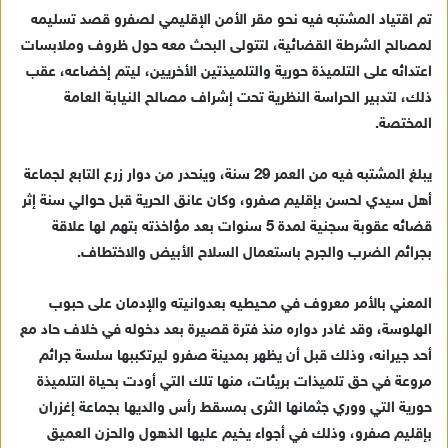
تم اقتياد المشتبه فيه نحو مقر الأمن الإقليمي لصفرو قصد تسليمه
لمصالح الشرطة القضائية، لتتولى البحث معه حول ظروف وملابسات
اعتدائه على التلميذة حورية والتلميذتين الأخريين، ليتم إخضاعه، عقب
ذلك، لتدبير الحراسة النظرية تحت إشراف مصالح النيابة العامة
المختصة.
يبلغ المشتبه فيه من العمر 29 سنة، وينحدر من دوار زرع التابع لجماعة
أهل سيدي لحسن بإقليم صفرو، وكان عانق الحرية قبل حوالي سنة إثر
قضائه عقوبة سجنية لمدة 5 سنوات بعد مؤاخذته بتهم لها علاقة
بجرائم الضرب والجرح باستعمال السلاح الأبيض والاختطاف.
المعني بالأمر معروف في محيطيه بعدوانيته والإدمان على حبوب
الهلوسة، وقد غادر دواره منذ فترة قصيرة بعد دخوله في خلاف حاد مع
أحد جيرانه، وذلك قبل أن يظهر بمدينة صفرو ليرتكببها سلسة جرائم
مروعة في حق تلميذات بريئات، منها تلك التي أودت بحياة التلميذة
حورية التي ووري جثمانها الثرى بمسقط رأس والديها بجماعة إغزران
بإقليم صفرو، وذلك في أجواء يخيم عليها الذهول والحزن العميق