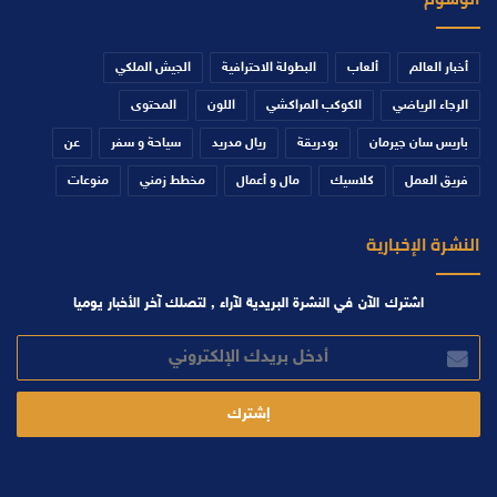
أخبار العالم
ألعاب
البطولة الاحترافية
الجيش الملكي
الرجاء الرياضي
الكوكب المراكشي
اللون
المحتوى
باريس سان جيرمان
بودريقة
ريال مدريد
سياحة و سفر
عن
فريق العمل
كلاسيك
مال و أعمال
مخطط زمني
منوعات
النشرة الإخبارية
اشترك الآن في النشرة البريدية لآراء , لتصلك آخر الأخبار يوميا
أدخل
بريدك
الإلكتروني