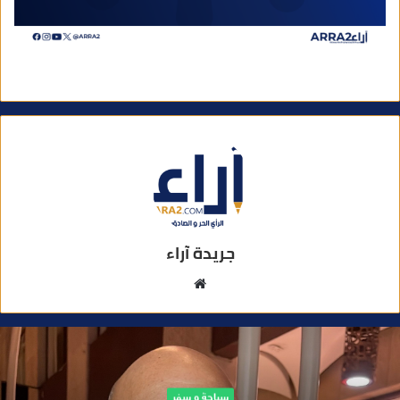
جريدة آراء
م
و
ق
ع
ا
ل
سياحة و سفر