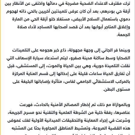
ترك مقترف الاعتداء الضحية مضرجة في دمائها واختفى عن الأنظار بين
أزقة حي بودرهم، بعد أن كان عرض تلميذتين أخريين بالحي ذاته لهجوم
دموي باستعمال السلاح الأبيض، مستغلا خلو أزقة الحي من المارة
وإغلاق المتاجر أبوابها بعد أن قصد أصحابها المساجد لأداء صلاة
الجمعة.
وبينما فر الجاني إلى وجهة مجهولة، ذاع خبر هجومه على التلميذات
الضحايا وسط ساكنة مدينة صفرو، ليتم استدعاء سيارة الإسعاف التي
نقلت التلميذة حورية، وهي بين الحياة والموت، إلى المستشفى، قبل
أن تفارق الحياة ساعات قليلة على إدخالها إلى قسم العناية المركزة
بالمركب الاستشفائي الجامعي لفاس، متأثرة بإصاباتها البليغة على
مستوى البطن.
وبالموازاة مع ذلك تم إخطار المصالح الأمنية بالحادث، فهرعت
عناصرها، رفقة خلية من الشرطة العلمية والتقنية نحو مسرح الجريمة،
وشرعت في إجراء المعاينة والتحقيقات الميدانية الأولية لفك غموض
هذه القضية المروعة، وتمشيط المناطق المجاورة بحثا عن المشتبه