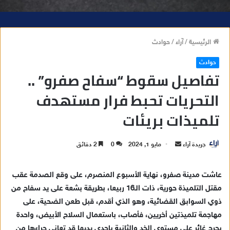
الرئيسية
/
آراء
/
حوادث
حوادث
تفاصيل سقوط “سفاح صفرو” ..
التحريات تحبط فرار مستهدف
تلميذات بريئات
جريدة آراء
أ
مايو 1, 2024
0
2 دقائق
ر
س
عاشت مدينة صفرو، نهاية الأسبوع المنصرم، على وقع الصدمة عقب
ل
مقتل التلميذة حورية، ذات الـ16 ربيعا، بطريقة بشعة على يد سفاح من
ب
ذوي السوابق القضائية، وهو الذي أقدم، قبل طعن الضحية، على
ر
مهاجمة تلميذتين أخريين، فأصاب، باستعمال السلاح الأبيض، واحدة
ي
بجرح غائر على مستوى الخد والثانية بإحدى يديها قد تعاني جراءها من