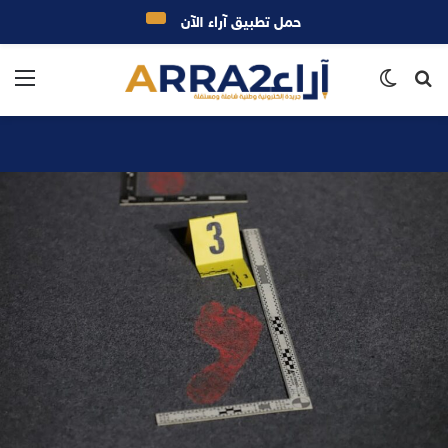
حمل تطبيق آراء الآن
بحث
الوضع
الق
عن
المظلم