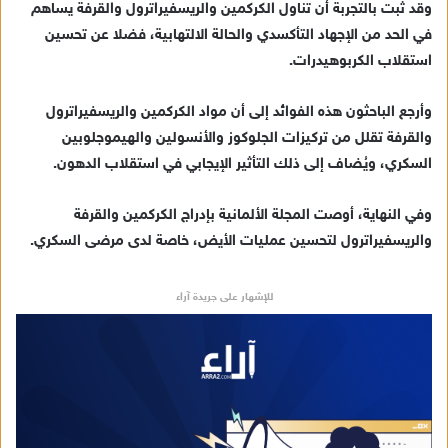
ر
وقد ثبت بالتجربة أن تناول الكركمين والريسفيراترول والقرفة يساهم
و
في الحد من الإجهاد التأكسدي والحالة الالتهابية، فضلا عن تحسين
ن
استقلاب الكربوهيدرات.
ي
ا
وأرجع الباحثون هذه الفوائد إلى أن مواد الكركمين والريسفيراترول
والقرفة تقلل من تركيزات الجلوكوز والأنسولين والهيموجلوبين
السكري، ويُضاف إلى ذلك التأثير الإيجابي في استقلاب الدهون.
وفي النهاية، أوصت المجلة الألمانية بإدراج الكركمين والقرفة
والريسفيراترول لتحسين عمليات الأيض، خاصة لدى مرضى السكري.
للإشهار على جريدة آراء