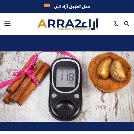
حمل تطبيق آراء الآن
بحث
الوضع
الق
عن
المظلم