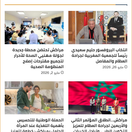
انتخاب البروفسور حليم سعيدي
مراكش تحتضن محطة جديدة
رئيساً للجمعية المغربية لجراحة
لجولة مهنيي الصحة للأحرار
العظام والمفاصل
لتجميع مقترحات إصلاح
المنظومة الصحية
مايو 26, 2026
مايو 2, 2026
مراكش…انطلاق المؤتمر الثاني
الحملة الوطنية للتحسيس
والأربعين لجراحة العظام لتعزيز
بأهمية التغذية عند المرأة
التكوين الطبي وتبادل الخبرات
الحامل بمراكش: خطوة لتعزيز