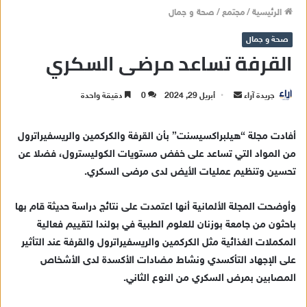
الرئيسية
/
مجتمع
/
صحة و جمال
صحة و جمال
القرفة تساعد مرضى السكري
جريدة آراء
أ
أبريل 29, 2024
0
دقيقة واحدة
ر
س
أفادت مجلة “هيلبراكسيسنت” بأن القرفة والكركمين والريسفيراترول
ل
من المواد التي تساعد على خفض مستويات الكوليسترول، فضلا عن
ب
تحسين وتنظيم عمليات الأيض لدى مرضى السكري.
ر
ي
وأوضحت المجلة الألمانية أنها اعتمدت على نتائج دراسة حديثة قام بها
د
باحثون من جامعة بوزنان للعلوم الطبية في بولندا لتقييم فعالية
ا
المكملات الغذائية مثل الكركمين والريسفيراترول والقرفة عند التأثير
إ
على الإجهاد التأكسدي ونشاط مضادات الأكسدة لدى الأشخاص
ل
ك
المصابين بمرض السكري من النوع الثاني.
ت