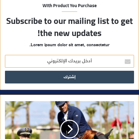
With Product You Purchase
Subscribe to our mailing list to get
the new updates!
Lorem ipsum dolor sit amet, consectetur.
أ
د
خ
ل
ب
ر
ي
د
ك
ا
ل
إ
ل
ك
ت
ر
و