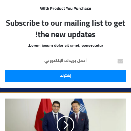
With Product You Purchase
Subscribe to our mailing list to get
the new updates!
Lorem ipsum dolor sit amet, consectetur.
أ
د
خ
ل
ب
ر
ي
د
ك
ا
ل
إ
ل
ك
ت
ر