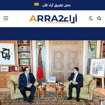
حمل تطبيق آراء الآن
بحث
الوضع
الق
عن
المظلم