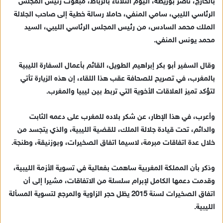
بالخارج، ناصر بوريطة، اليوم الثلاثاء بالرباط، مبعوث رئيس المجلس
ب
الرئاسي الليبي، سامي المنفي، حاملا رسالة خطية إلى صاحب الجلالة
ر
الملك محمد السادس، من رئيس المجلس الرئاسي الليبي، السيد
ي
محمد يونس المنفي.
د
ا
وقال السفير أبو بكر إبراهيم الطويل، القائم بأعمال السفارة الليبية
إ
بالمغرب، في تصريح للصحافة عقب هذا اللقاء، إن هذه الزيارة تأتي
ل
ك
لتؤكد تميز العلاقات الأخوية التي تربط بين ليبيا والمغرب.
ت
ر
وأعرب، في هذا الإطار، عن شكر بلاده للمغرب على دعمه الثابت
و
والدائم، تحت قيادة جلالة الملك، للقضية الليبية، والذي يتجسد من
ن
خلال عدة اتفاقات مبرمة، لاسيما اتفاق الصخيرات، وبوزنيقة، وطنجة.
ي
ا
وذكر بأن المملكة المغربية ساهمت بفعالية في تسوية الأزمة الليبية،
وقدمت دعمها الكامل لإبرام سلسلة من الاتفاقات، مشيرا إلى أن
اتفاق الصخيرات لسنة 2015 يظل حجر الزاوية والمرجع لتسوية المسألة
الليبية.