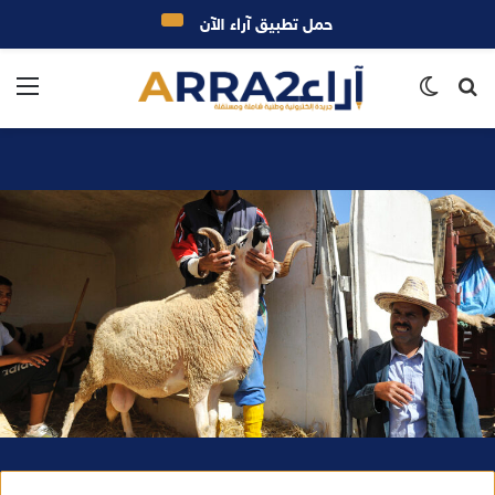
حمل تطبيق آراء الآن
بحث
الوضع
الق
عن
المظلم