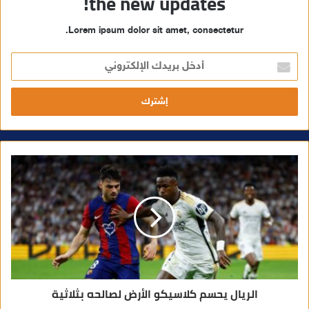
the new updates!
Lorem ipsum dolor sit amet, consectetur.
أ
د
خ
ل
ب
ر
ي
د
ك
ا
ل
إ
ل
ك
ت
ر
و
ن
ي
الريال يحسم كلاسيكو الأرض لصالحه بثلاثية