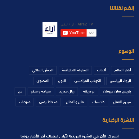
إنضم لقناتنا
الوسوم
أخبار العالم
ألعاب
البطولة الاحترافية
الجيش الملكي
الرجاء الرياضي
الكوكب المراكشي
اللون
المحتوى
باريس سان جيرمان
بودريقة
ريال مدريد
سياحة و سفر
عن
فريق العمل
كلاسيك
مال و أعمال
مخطط زمني
منوعات
النشرة الإخبارية
اشترك الآن في النشرة البريدية لآراء , لتصلك آخر الأخبار يوميا