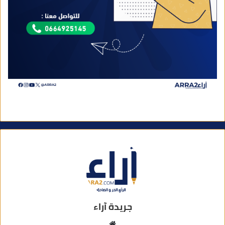
جريدة آراء
م