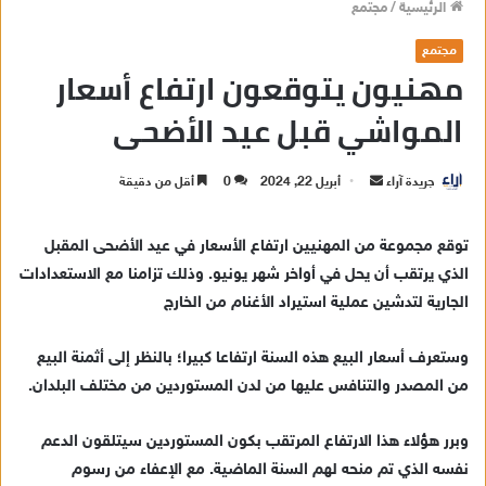
الرئيسية
/
مجتمع
مجتمع
مهنيون يتوقعون ارتفاع أسعار
المواشي قبل عيد الأضحى
جريدة آراء
أ
أبريل 22, 2024
0
أقل من دقيقة
ر
س
توقع مجموعة من المهنيين ارتفاع الأسعار في عيد الأضحى المقبل
ل
الذي يرتقب أن يحل في أواخر شهر يونيو. وذلك تزامنا مع الاستعدادات
ب
الجارية لتدشين عملية استيراد الأغنام من الخارج
ر
ي
وستعرف أسعار البيع هذه السنة ارتفاعا كبيرا؛ بالنظر إلى أثمنة البيع
د
من المصدر والتنافس عليها من لدن المستوردين من مختلف البلدان.
ا
إ
وبرر هؤلاء هذا الارتفاع المرتقب بكون المستوردين سيتلقون الدعم
ل
ك
نفسه الذي تم منحه لهم السنة الماضية. مع الإعفاء من رسوم