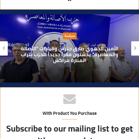
و
ق
ع
ا
حوادث
ل
و
بعد تداول فيديو يوثق العملية.. أمن مراكش
ي
يطيح بقاصر مشتبه في تورطه في سرقة
مسلحة..
ب
With Product You Purchase
Subscribe to our mailing list to get