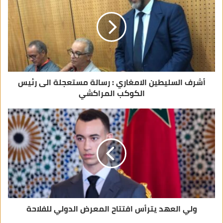
ل
ك
ت
ر
و
ن
ي
أشرف السليطين الامغاري : رسالة مستعجلة الى رئيس
الكوكب المراكشي
ولي العهد يترأس افتتاح المعرض الدولي للفلاحة