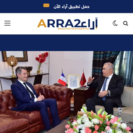
حمل تطبيق آراء الآن
بحث
الوضع
الق
عن
المظلم