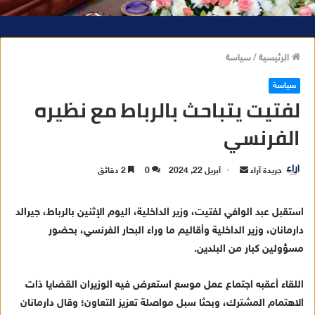
الرئيسية
/
سياسة
سياسة
لفتيت يتباحث بالرباط مع نظيره
الفرنسي
جريدة آراء
أ
أبريل 22, 2024
0
2 دقائق
ر
س
استقبل عبد الوافي لفتيت، وزير الداخلية، اليوم الإثنين بالرباط، جيرالد
ل
دارمانان، وزير الداخلية وأقاليم ما وراء البحار الفرنسي، بحضور
ب
مسؤولين كبار من البلدين.
ر
ي
اللقاء أعقبه اجتماع عمل موسع استعرض فيه الوزيران القضايا ذات
د
الاهتمام المشترك، وبحثا سبل مواصلة تعزيز التعاون؛ وقال دارمانان
ا