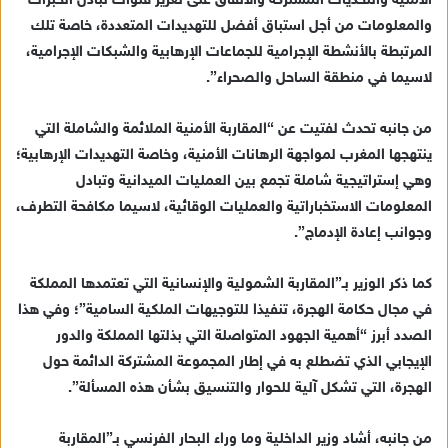
الأمنية والتحديات المشتركة والاتفاق على تعزيز قنوات تبادل الخبرات
والمعلومات من أجل استباق أفضل للتهديدات المتعددة، خاصة تلك
المرتبطة بالأنشطة الإجرامية للجماعات الإرهابية والشبكات الإجرامية،
لاسيما في منطقة الساحل والصحراء”.
من جانبه تحدث لفتيت عن “المقاربة الأمنية الملائمة والشاملة التي
ينتهجها المغرب لمواجهة الرهانات الأمنية، وخاصة التهديدات الإرهابية؛
وهي إستراتيجية شاملة تجمع بين العمليات الميدانية وتبادل
المعلومات الاستخباراتية والعمليات الوقائية، لاسيما مكافحة التطرف،
وجوانب إعادة الإدماج”.
كما ذكر الوزير بـ”المقاربة الشمولية والإنسانية التي تعتمدها المملكة
في مجال حكامة الهجرة، تنفيذا للتوجيهات الملكية السامية”؛ وفي هذا
الصدد أبرز “أهمية الجهود المتواصلة التي بذلتها المملكة والدور
الإيجابي الذي تضطلع به في إطار المجموعة المشتركة الدائمة حول
الهجرة، التي تشكل آلية للحوار والتنسيق بشأن هذه المسألة”.
من جانبه، أشاد وزير الداخلية وما وراء البحار الفرنسي بـ”المقاربة