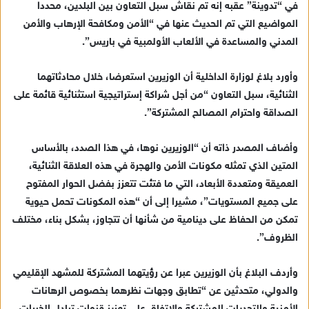
في “تدوينة” عقبه إنه تم نقاش سبل التعاون بين البلدين، محددا
إ
المواضيع التي تم الحديث عنها في “الأمن ومكافحة الإرهاب والأمن
ل
ك
المدني والمساعدة في الألعاب الأولمبية في باريس”.
ت
ر
وأورد بلاغ لوزارة الداخلية أن الوزيرين استعرضا، خلال محادثاتهما
و
الثنائية، سبل التعاون “من أجل شراكة إستراتيجية استثنائية قائمة على
ن
الصداقة واحترام المصالح المشتركة”.
ي
ا
وأضاف المصدر ذاته أن “الوزيرين نوها، في هذا الصدد، بالأساس
المتين الذي تمثله مكونات الأمن والهجرة في هذه العلاقة الثنائية،
العميقة ومتعددة الأبعاد، التي ما فتئت تتعزز بفضل الحوار المفتوح
على جميع المستويات”، مشيرا إلى أن “هذه المكونات تحمل حيوية
تمكن من الحفاظ على دينامية من شأنها أن تتجاوز، بشكل بناء، مختلف
الظروف”.
وأردف البلاغ بأن الوزيرين عبرا عن رؤيتهما المشتركة للمشهد الإقليمي
والدولي، متحدثين عن “تطابق وجهات نظرهما بخصوص الرهانات