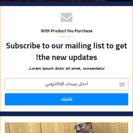
With Product You Purchase
Subscribe to our mailing list to get
the new updates!
Lorem ipsum dolor sit amet, consectetur.
أ
د
خ
ل
ب
ر
ي
د
ك
ا
ل
إ