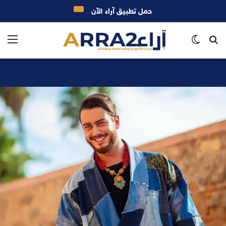
حمل تطبيق آراء الآن
بحث
الوضع
الق
عن
المظلم