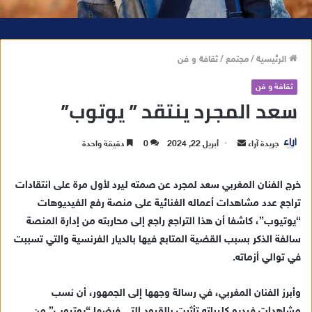
الرئيسية
/
مجتمع
/
ثقافة و فن
ثقافة و فن
سعد المجرد ينتقد ” يوتوب”
جريدة آراء
أ
أبريل 22, 2024
0
دقيقة واحدة
ر
س
خرج الفنان المغربي سعد لمجرد عن صمته ليرد لأول مرة على انتقادات
ل
تراجع عدد مشاهدات أعماله الغنائية على منصة رفع الفيديوهات
ب
“يوتيوب”، كاشفا أن هذا التراجع راجع إلى محاربته من إدارة المنصة
ر
سالفة الذكر بسبب القضية المتابع فيها بالديار الفرنسية والتي تسببت
ي
في توالي أزماته.
د
ا
وأبرز الفنان المغربي، في رسالة وجهها إلى الجمهور، أن نسب
إ
مشاهدات فيديو كليباته تأثرت بالقيود التي فرضها “يوتيوب” من
ل