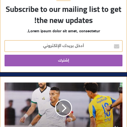
Subscribe to our mailing list to get
the new updates!
Lorem ipsum dolor sit amet, consectetur.
أ
د
خ
ل
ب
ر
ي
د
ك
ا
ل
إ
ل
ك
ت
ر
و
ن
ي