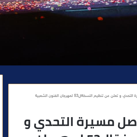
لن عن تنظيم النسخةال53 لمهرجان الفنون الشعبية
صل مسيرة التحدي و