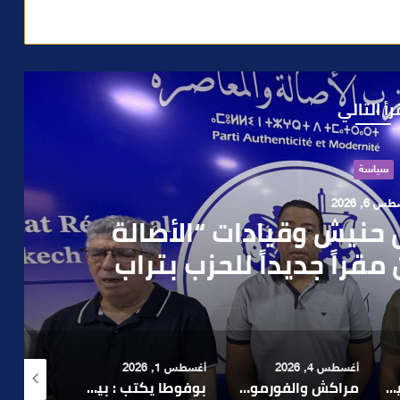
رأ التالي
حوادث
 4, 2026
العملية.. أمن مراكش يطيح
رطه في سرقة مسلحة..
أغسطس 1, 2026
أغسطس 6, 2026
أغسطس 6, 2026
لا 1.. حلم عالمي توقف في المنعرج الأخير؟
بوفوطا يكتب : بين صمت الحكومة وسباق الانتخابات… هل أصبحت إدارة الأزمات خارج أولويات الفاعلين السياسيين؟
رشيد نجاح يدق ناقوس الخطر بشأن تعثر الملفات الاستثمارية بمراكش ويدعو إلى تسريع المساطر الإدارية..