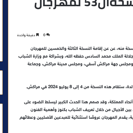
تعلن عن تنظيم النسخةال53 لمهرجان
0
دقيقة واحدة
سخة منه، عن عن إقامة النسخة الثالثة والخمسين للمهرجان
جلالة الملك محمد السادس حفظه الله، وبشراكة مع وزارة الشباب
، ومجلس جهة مراكش آسفي، ومجلس مدينة مراكش، وجماعة
نسخة من 4 إلى 8 يوليو 2024 في مراكش.
ة أكثر من 600 فنان من جميع أنحاء المملكة، وقد صمم هذا الحدث الكبير ليسلط الضوء على
بط بين الأجيال من خلال تعريف الشباب بكنوز وأهمية الفنون
، يقدم المهرجان عروضًا استثنائية للمبدعين الأصليين وعطائهم