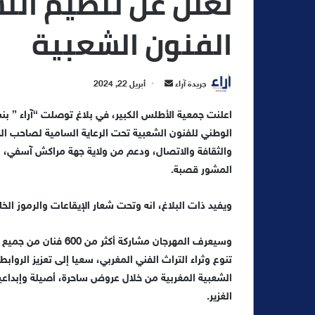
الفنون الشعبية
أ
جريدة آراء
أبريل 22, 2024
ر
اعلنت جمعية الأطلس الكبير، في بلاغ توصلت “آراء ” بن
س
الوطني للفنون الشعبية تحت الرعاية السامية لصاحب ال
ل
ب
والثقافة والاتصال، ودعم من ولاية جهة مراكش آسفي
ر
المشور قصبة.
ي
د
ويفيد ذات البلاغ، انه وتحت شعار الإيقاعات والرموز الخالدة، ستقام هذه ال
ا
إ
وسيعرف المهرجان مشارك
ل
تنوع وثراء التراث الفني المغربي، سعيا إلى تعزيز الروا
ك
الشعبية المغربية من خلال عروض ساحرة، أصيلة وإبداعية
ت
الغزير.
ر