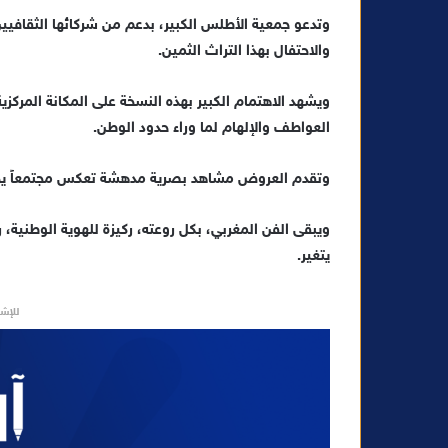
و
وتدعو جمعية الأطلس الكبير، بدعم من شركائها الثقافيي
ن
والاحتفال بهذا التراث الثمين.
ي
ا
ويشهد الاهتمام الكبير بهذه النسخة على المكانة المركزية
العواطف والإلهام لما وراء حدود الوطن.
وتقدم العروض مشاهد بصرية مدهشة تعكس مجتمعاً يحا
ويبقى الفن المغربي، بكل روعته، ركيزة للهوية الوطنية، ر
يتغير.
للإشه