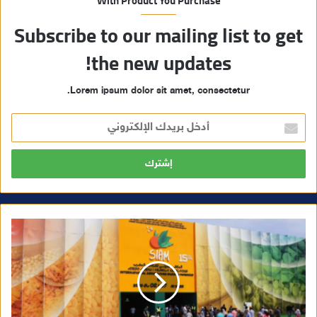
With Product You Purchase
Subscribe to our mailing list to get
the new updates!
Lorem ipsum dolor sit amet, consectetur.
أ
د
خ
ل
ب
ر
ي
د
ك
ا
ل
إ
ل
ك
ت
ر
و
ن