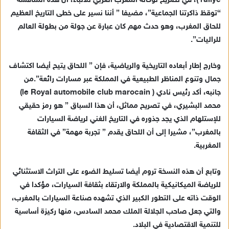
rallye )، في تصريح لوكالة المغرب العربي للأنباء، أن هذه المنافسة
“توقظ ذاكرتنا الجماعية”، مضيفا ” أننا نسير على خطى التاريخ العظيم
للحاق المغرب، وهو حدث مهم كان عبارة عن جولة من بطولة العالم
للراليات”.
وخارج إطار أبعاده التاريخية والرياضية، فإن ” اللحاق يتيح أيضا اكتشاف
جمال وتنوع المناظر الطبيعية في المملكة عبر مسارات رائعة”.من
جانبه، أكد رئيس نادي ( le Royal automobile club marocain)
محمد البشيري، في تصريح مماثل، أن هذا السباق ” هو رمز حقيقي
للإستلهام الذي يجد جذوره في التاريخ الغني لرياضة السيارات
بالمغرب”، مشيرا إلى أن اللحاق يقدم ” تجربة مهمة” في الثقافة
المغربية.
وتابع أن هذه النسخة تروم أيضا تسليط الضوء على التراث الاستثنائي
للرياضة الميكانيكية بالمملكة والارتقاء بثقافة السيارات، مؤكدا في
الوقت ذاته على التطور الكبير الذي تشهده صناعة السيارات بالمغرب،
والتي جعل صاحب الجلالة الملك محمد السادس، منها ركيزة أساسية
للتنمية الاقتصادية في البلاد.