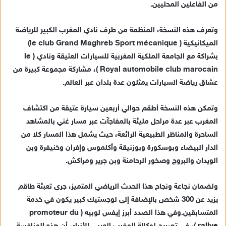
من الفاعلين المحليين.
إ
ل
ك
وتعرف هذه النسخة، المنظمة من طرف نادي المغرب الكبير للرياضة
ت
الميكانيكية ( le club Grand Maghreb Sport mécanique)
ر
بشراكة مع الجامعة الملكية المغربية للسيارات العتيقة ونادي ( le
و
Royal automobile club marocain )، مشاركة مجموعة كبيرة من
ن
عشاق رياضة السيارات يمثلون عدة بلدان عبر العالم.
ي
ا
وتمكن هذه النسخة أطقم حوالي أربعين سيارة عتيقة من اكتشاف
المغرب عبر عدة مراحل مليئة بالمفاجآت عبر مسار غني بالمشاهد
الساحرة والمناظر الطبيعية الرائعة، حيث يشمل هذا المسار كلا من
الدار البيضاء وبوسكورة وبوزنيقة وأكلموس وإفران وخنيفرة وبن
الويدان والبروج وصخور الرحامنة وبن جرير ومراكش.
ولضمان نجاعة ونجاح هذا الحدث الرياضي المتميز، جرى تعبئة طاقم
يزيد عن 300 شخص بالإضافة إلى لوجستيك كبير يكون في خدمة
المتسابقين.وفي هذا الصدد أبرز إيفس لوبيه ( promoteur du