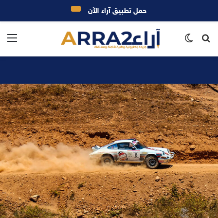
حمل تطبيق آراء الآن
بحث
الوضع
الق
عن
المظلم