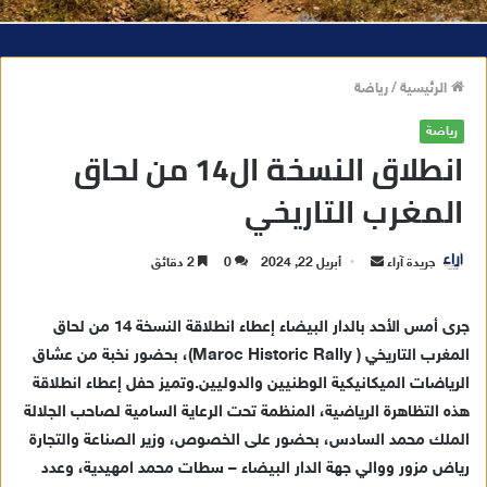
الرئيسية
/
رياضة
رياضة
انطلاق النسخة ال14 من لحاق
المغرب التاريخي
جريدة آراء
أ
أبريل 22, 2024
0
2 دقائق
ر
س
جرى أمس الأحد بالدار البيضاء إعطاء انطلاقة النسخة 14 من لحاق
ل
المغرب التاريخي ( Maroc Historic Rally)، بحضور نخبة من عشاق
ب
الرياضات الميكانيكية الوطنيين والدوليين.وتميز حفل إعطاء انطلاقة
ر
هذه التظاهرة الرياضية، المنظمة تحت الرعاية السامية لصاحب الجلالة
ي
الملك محمد السادس، بحضور على الخصوص، وزير الصناعة والتجارة
د
رياض مزور ووالي جهة الدار البيضاء – سطات محمد امهيدية، وعدد
ا