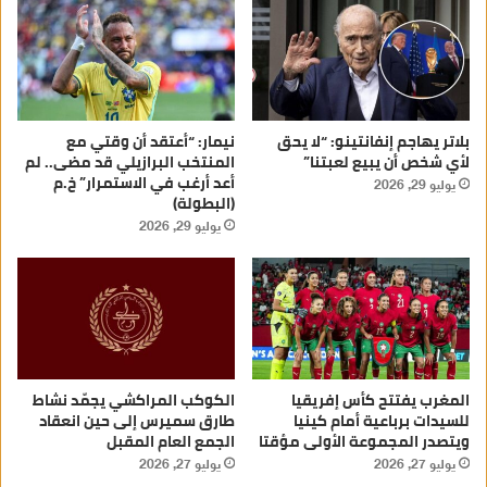
بلاتر يهاجم إنفانتينو: “لا يحق
نيمار: “أعتقد أن وقتي مع
لأي شخص أن يبيع لعبتنا”
المنتخب البرازيلي قد مضى.. لم
أعد أرغب في الاستمرار” خ.م
يوليو 29, 2026
(البطولة)
يوليو 29, 2026
المغرب يفتتح كأس إفريقيا
الكوكب المراكشي يجمّد نشاط
للسيدات برباعية أمام كينيا
طارق سميرس إلى حين انعقاد
ويتصدر المجموعة الأولى مؤقتا
الجمع العام المقبل
يوليو 27, 2026
يوليو 27, 2026