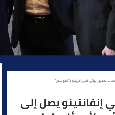
لمغرب لحضور نهائي كأس أفريقيا لـ”الفوتسال”
ي إنفانتينو يصل إلى