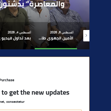
بقاصر مشتبه في تو
 6, 2026
أغسطس 4, 2026
أغسطس 4, 2026
الأمين الجهوي طارق حنيش وقيادات “الأصالة والمعاصرة” يدشنون مقراً جديداً للحزب بتراب المنارة مراكش
بعد تداول فيديو يوثق العملية.. أمن مراكش يطيح بقاصر مشتبه في تورطه في سرقة مسلحة..
مراكش والفورمو
 Purchase
t to get the new updates!
et, consectetur.