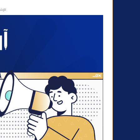
و
للإشه
ن
ي
ا