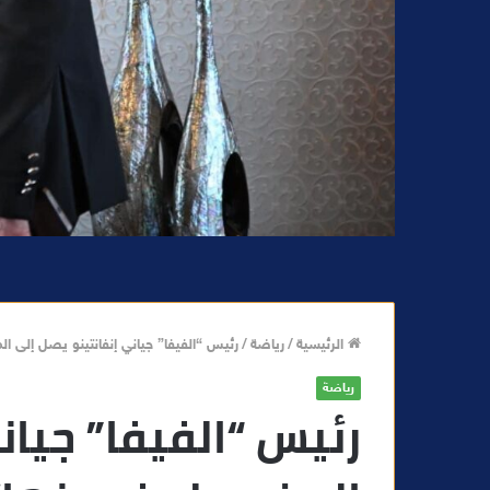
الرئيسية
/
رياضة
/
رئيس “الفيفا” جياني إنفانتينو يصل إلى ا
رياضة
رئيس “الفيفا” جيان