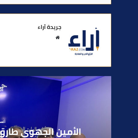
جريدة آراء
م
و
ق
ع
ا
ل
و
أق
ي
ب
أغسطس
بعد تداول فيديو يوثق 