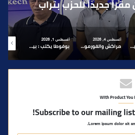
رطه في سرقة مسلحة..
أغسطس 1, 2026
أغسطس 6, 2026
أغسطس 6, 2026
لا 1.. حلم عالمي توقف في المنعرج الأخير؟
بوفوطا يكتب : بين صمت الحكومة وسباق الانتخابات… هل أصبحت إدارة الأزمات خارج أولويات الفاعلين السياسيين؟
رشيد نجاح يدق ناقوس الخطر بشأن تعثر الملفات الاستثمارية بمراكش ويدعو إلى تسريع المساطر الإدارية..
With Product You
Subscribe to our mailing lis
Lorem ipsum dolor sit am