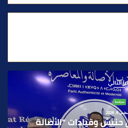
رأ التالي
حوادث
 4, 2026
العملية.. أمن مراكش يطيح