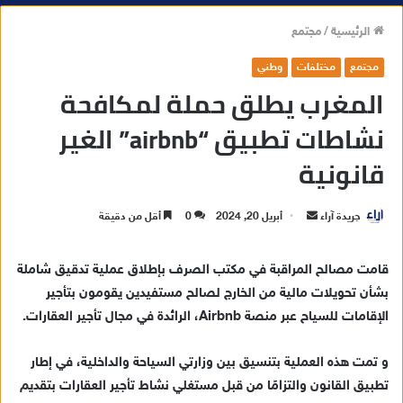
الرئيسية
/
مجتمع
مجتمع
مختلفات
وطني
المغرب يطلق حملة لمكافحة
نشاطات تطبيق “airbnb” الغير
قانونية
جريدة آراء
أ
أبريل 20, 2024
0
أقل من دقيقة
ر
س
قامت مصالح المراقبة في مكتب الصرف بإطلاق عملية تدقيق شاملة
ل
بشأن تحويلات مالية من الخارج لصالح مستفيدين يقومون بتأجير
ب
الإقامات للسياح عبر منصة Airbnb، الرائدة في مجال تأجير العقارات.
ر
ي
و تمت هذه العملية بتنسيق بين وزارتي السياحة والداخلية، في إطار
د
تطبيق القانون والتزامًا من قبل مستغلي نشاط تأجير العقارات بتقديم
ا