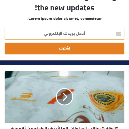
the new updates!
Lorem ipsum dolor sit amet, consectetur.
أ
د
خ
ل
ب
ر
ي
د
ك
ا
ل
إ
ل
ك
ت
ر
و
ن
ي
"الكاف" يطالب السلطات الجزائرية بالإفراج عن أقمصة