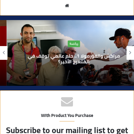
م
و
ق
ع
ا
آراء
ل
و
بوفوطا يكتب : بين صمت الحكومة وسباق
ي
الانتخابات… هل أصبحت إدارة الأزمات خارج
أولويات الفاعلين السياسيين؟
ب
With Product You Purchase
Subscribe to our mailing list to get