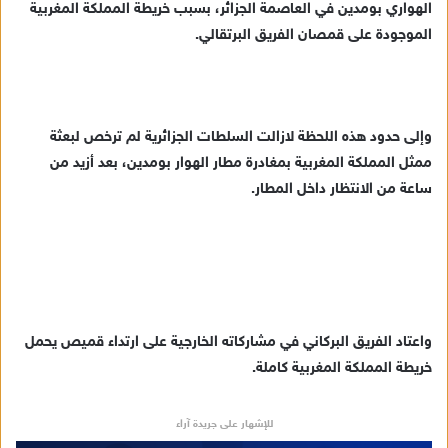
الهواري بومدين في العاصمة الجزائر، بسبب خريطة المملكة المغربية
ب
الموجودة على قمصان الفريق البرتقالي.
ر
ي
د
ا
وإلى حدود هذه اللحظة لازالت السلطات الجزائرية لم ترخص لبعثة
إ
ممثل المملكة المغربية بمغادرة مطار الهوار بومدين، بعد أزيد من
ل
ك
ساعة من الانتظار داخل المطار.
ت
ر
و
ن
ي
ا
واعتاد الفريق البركاني في مشاركاته الخارجية على ارتداء قميص يحمل
خريطة المملكة المغربية كاملة.
للإشهار على جريدة آراء