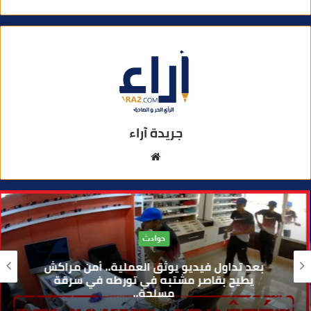
جريدة آراء
م
و
ق
ع
ا
حوادث
ل
و
بعد تداول فيديو يوثق العملية.. أمن مراكش
ي
يطيح بقاصر مشتبه في تورطه في سرقة
مسلحة..
ب