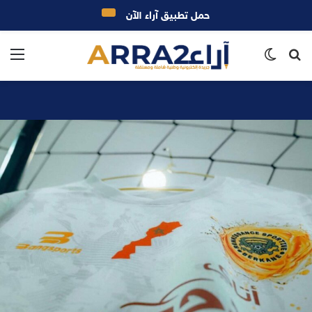
حمل تطبيق آراء الآن
بحث
الوضع
الق
عن
المظلم