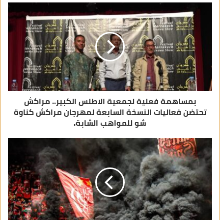
ا
ل
إ
ل
ك
ت
ر
و
ن
ي
بمساهمة فعلية لجمعية الاطلس الكبير.. مراكش
تحتضن فعاليات النسخة السابعة لمهرجان مراكش كناوة
شو للمواهب الشابة.