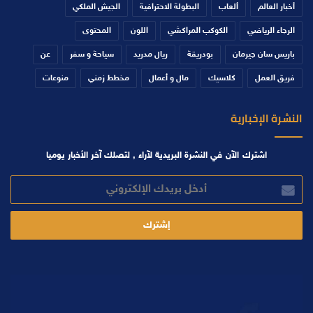
أخبار العالم
ألعاب
البطولة الاحترافية
الجيش الملكي
الرجاء الرياضي
الكوكب المراكشي
اللون
المحتوى
باريس سان جيرمان
بودريقة
ريال مدريد
سياحة و سفر
عن
فريق العمل
كلاسيك
مال و أعمال
مخطط زمني
منوعات
النشرة الإخبارية
اشترك الآن في النشرة البريدية لآراء , لتصلك آخر الأخبار يوميا
أدخل
بريدك
الإلكتروني