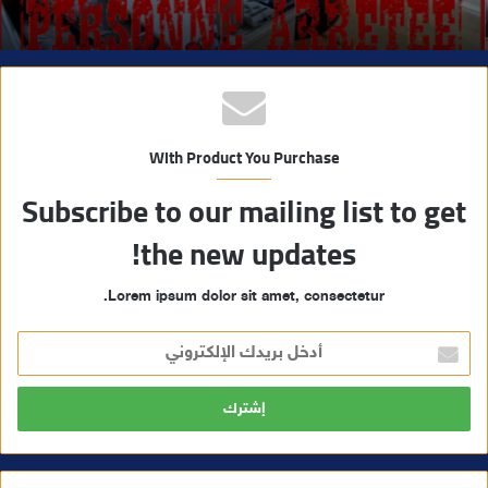
With Product You Purchase
Subscribe to our mailing list to get
the new updates!
Lorem ipsum dolor sit amet, consectetur.
أ
د
خ
ل
ب
ر
ي
د
ك