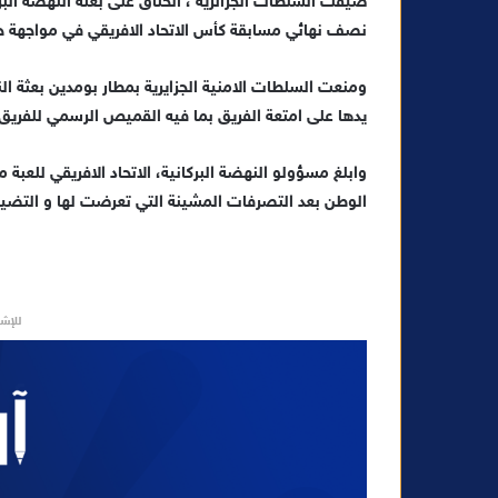
ضيقت السلطات الجزائرية ، الخناق على بعثة النهضة ال
ب
ر
نصف نهائي مسابقة كأس الاتحاد الافريقي في مواجهة حام
ي
د
ومنعت السلطات الامنية الجزايرية بمطار بومدين بعثة ال
ا
يدها على امتعة الفريق بما فيه القميص الرسمي للفريق ا
إ
ل
وابلغ مسؤولو النهضة البركانية، الاتحاد الافريقي للعبة
ك
الوطن بعد التصرفات المشينة التي تعرضت لها و التضييقا
ت
ر
و
ن
ي
للإشه
ا