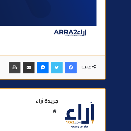
فيسبوك
تويتر
ماسنجر
مشاركة عبر البريد
طباعة
شاركها
جريدة آراء
م
و
ق