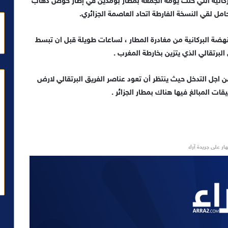
بركانية التي حلت يومه الجمعة بمطار بومدين في إطار خوض ذهاب
ل لقي النسخة الفارطة اتحاد العاصمة الجزائري.
نهضة البركانية من مغادرة المطار ، لساعات طويلة قبل ان تبسط
لبرتقالي الذي يتزين بخارطة المغرب .
 من اجل التدخل حيث ينتظر أن تعود عناصر الفريق البرتقالي لارض
ت المبالغ فيها هناك بمطار الجزائر .
ار على جريدة آراء