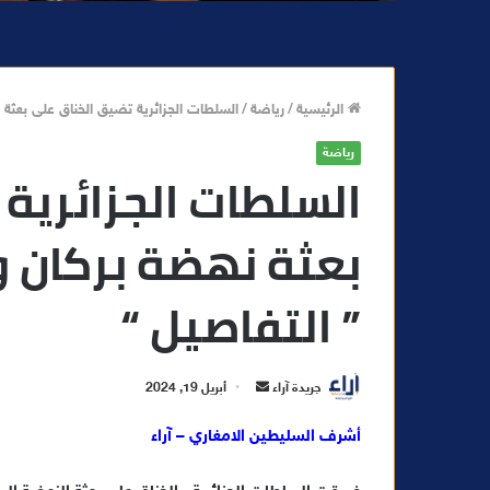
الرئيسية
/
رياضة
/
السلطات الجزائرية تضيق الخناق على بعثة 
رياضة
السلطات الجزائرية
بعثة نهضة بركان و
” التفاصيل “
أ
جريدة آراء
أبريل 19, 2024
ر
أشرف السليطين الامغاري – آراء
س
ل