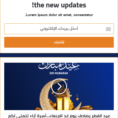
the new updates!
Lorem ipsum dolor sit amet, consectetur.
أ
د
خ
ل
ب
ر
ي
د
ك
ا
ل
إ
ل
ك
ت
ر
و
ن
ي
عيد الفطر يصادف يوم غد الاربعاء…أسرة آراء تتمنى لكم