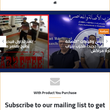
م
و
ق
ع
ا
حوادث
ل
و
بعد تداول فيديو يوثق العملية.. أمن مراكش
ي
يطيح بقاصر مشتبه في تورطه في سرقة
مسلحة..
ب
With Product You Purchase
Subscribe to our mailing list to get