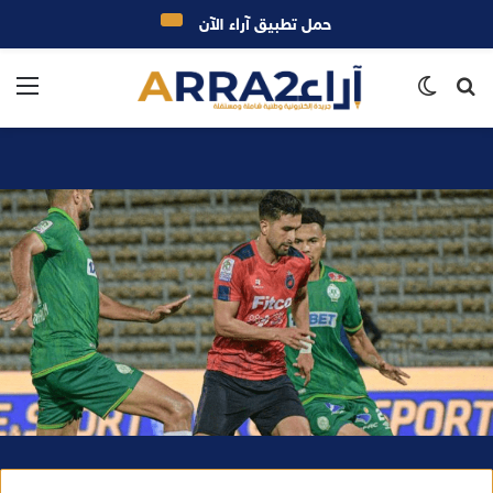
حمل تطبيق آراء الآن
بحث
الوضع
الق
عن
المظلم