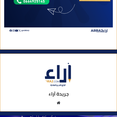
جريدة آراء
م
و
ق