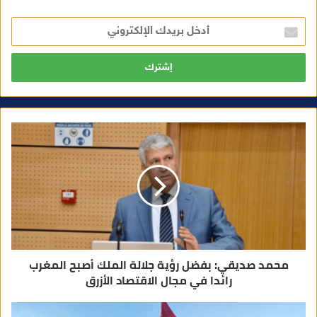
أ
د
خ
ل
ب
ر
ي
د
ك
ا
ل
إ
ل
ك
ت
ر
و
ن
ي
محمد صديقي: بفضل رؤية جلالة الملك أصبح المغرب
رائدا في مجال الاقتصاد الأزرق