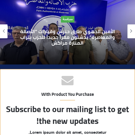
ع
ا
سياسة
ل
و
الأمين الجهوي طارق حنيش وقيادات “الأصالة
ي
والمعاصرة” يدشنون مقراً جديداً للحزب بتراب
المنارة مراكش
ب
With Product You Purchase
Subscribe to our mailing list to get
the new updates!
Lorem ipsum dolor sit amet, consectetur.