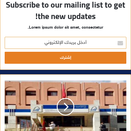
Subscribe to our mailing list to get
the new updates!
Lorem ipsum dolor sit amet, consectetur.
أ
د
خ
ل
ب
ر
ي
د
ك
ا
ل
إ
ل
ك
ت
ر
و
ن
ي