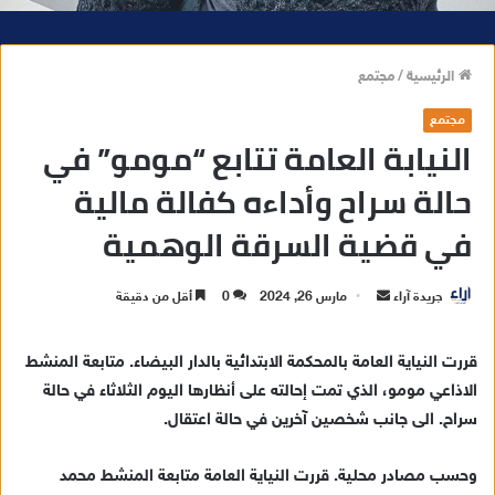
الرئيسية
/
مجتمع
مجتمع
النيابة العامة تتابع “مومو” في
حالة سراح وأداءه كفالة مالية
في قضية السرقة الوهمية
جريدة آراء
أ
مارس 26, 2024
0
أقل من دقيقة
ر
س
قررت النياية العامة بالمحكمة الابتدائية بالدار البيضاء. متابعة المنشط
ل
الاذاعي مومو، الذي تمت إحالته على أنظارها اليوم الثلاثاء في حالة
ب
سراح. الى جانب شخصين آخرين في حالة اعتقال.
ر
ي
وحسب مصادر محلية. قررت النياية العامة متابعة المنشط محمد
د