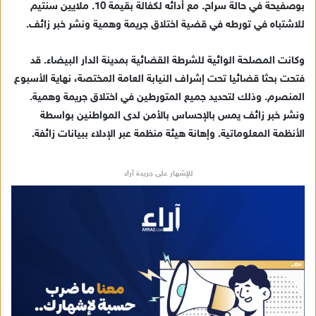
بوصفيحة في حالة سراح. مع أدائه لكفالة بقيمة 10. ملايين سنتيم
ا
للاشتباه في تورطه في قضية اختلاق جريمة وهمية ونشر خبر زائف.
إ
ل
ك
وكانت المصلحة الوائية للشرطة القضائية بمدينة الدار البيضاء. قد
ت
فتحت بحثا قضائيا تحت إشراف النيابة العامة المختصة، نهاية الأسبوع
ر
المنصرم. وذلك لتحديد جميع المتورطين في اختلاق جريمة وهمية.
و
ونشر خبر زائف يمس بالإحساس بالأمن لدى المواطنين بواسطة
ن
الأنظمة المعلوماتية. وإهانة هيئة منظمة عبر الإدلاء ببيانات زائفة.
ي
ا
للإشهار على جريدة آراء