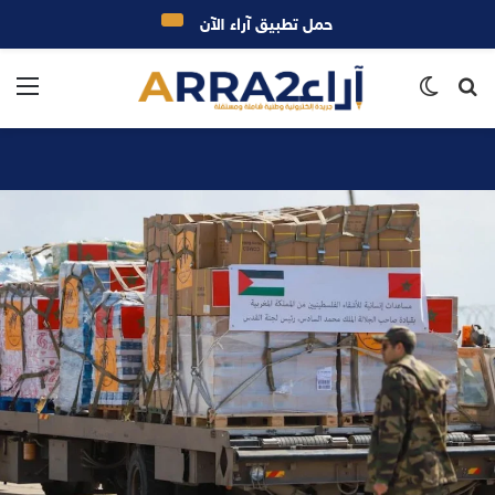
حمل تطبيق آراء الآن
بحث
الوضع
الق
عن
المظلم