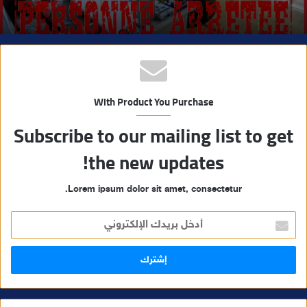
With Product You Purchase
Subscribe to our mailing list to get
the new updates!
Lorem ipsum dolor sit amet, consectetur.
أ
د
خ
ل
ب
ر
ي
د
ك