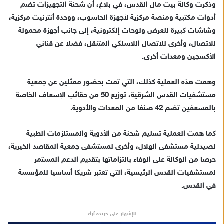
وذكرت وكالة بيت مال القدس، في بلاغ، أن شحنة التجهيزات تضم
إ
أدوات مكتبية ومنصة مركزية لأجهزة الحاسوب، ووحدة أنترنيت مركزية،
ل
ك
وشاشات كبيرة للعرض ولوحات إلكترونية، إلى جانب أجهزة محمولة
ت
للاتصال، وأخرى للاتصال اللاسلكي المتنقل، فضلا عن قناني
ر
الأكسجين ومعدات أخرى.
و
ن
وهمت هذه العملية كذلك، التي تمت بحضور ممثلين عن جمعية
ي
مستشفيات القدس الشرقية، توزيع 50 من حقائب الإسعاف الخاصة
ا
بالمسعفين تضم 42 صنفا من المعدات والأدوية.
كما همت العملية تسليم شحنة من الأدوية والمستلزمات الطبية
لصيدلية مستشفى الهلال، وأخرى لمستشفى جمعية المقاصد الخيرية،
حرصا من الوكالة على الوفاء بالتزاماتها بتقديم الدعم المستمر
لمستشفيات القدس الرئيسية، التي تعتبر شريكا أساسيا للمؤسسة
في القدس.
للإشهار على جريدة آراء