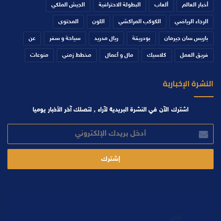
أخبار العالم
ألعاب
البطولة الاحترافية
الجيش الملكي
الرجاء الرياضي
الكوكب المراكشي
اللون
المحتوى
باريس سان جيرمان
بودريقة
ريال مدريد
سياحة و سفر
عن
فريق العمل
كلاسيك
مال و أعمال
مخطط زمني
منوعات
النشرة الإخبارية
اشترك الآن في النشرة البريدية لآراء , لتصلك آخر الأخبار يوميا
أدخل
بريدك
الإلكتروني