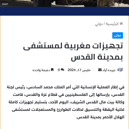
الرئيسية
/
دولي
دولي
تجهيزات مغربية لمستشفى
بمدينة القدس
جريدة آراء
أ
مارس 17, 2024
0
دقيقة واحدة
ر
س
في إطار العملية الإنسانية التي أمر الملك محمد السادس، رئيس لجنة
ل
القدس، بإرسالها إلى الفلسطينيين في قطاع غزة والقدس، قامت
ب
وكالة بيت مال القدس الشريف، اليوم الأحد، بتسليم تجهيزات كاملة
ر
لخلية اليقظة والتنسيق لحالات الطوارئ والمستعجلات لمستشفى
ي
الهلال الأحمر بمدينة القدس.
د
ا