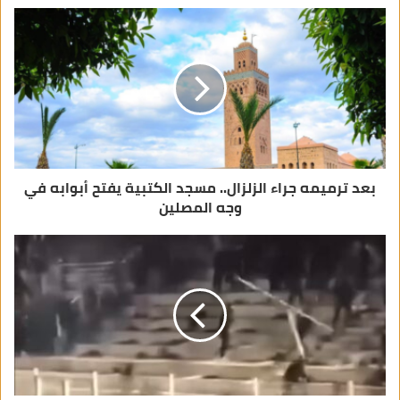
ا
ل
إ
ل
ك
ت
ر
و
ن
ي
بعد ترميمه جراء الزلزال.. مسجد الكتبية يفتح أبوابه في
وجه المصلين