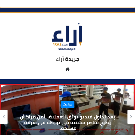
جريدة آراء
م
و
ق
ع
ا
حوادث
ل
و
بعد تداول فيديو يوثق العملية.. أمن مراكش
ي
يطيح بقاصر مشتبه في تورطه في سرقة
مسلحة..
ب