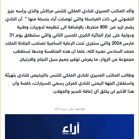
ا
وأكد المكتب المديري للنادي الملكي للتنس مراكش والذي يرأسه عزيز
إ
التفنوتي في ذات المراسلة والتي توصلت آراء بنسخة منها ” أن النادي
ل
ك
يضم ازيد من 800 منخرط، بالإضافة الى تنظيمه لدوريات وطنية
ت
ودولية على غرار الجائزة الكبرى للحسن الثاني والتي ستنطلق يوم 31
ر
مارس 2024 والتي ستجرى تحت الرعاية السامية لصاحب الجلالة الملك
و
محمد السادس نصره الله، علما ان هذه المنافسة وحدها تستقطب
ن
مجموعة من الزوار، ما يفرض توفير جميع سبل النجاح والارتياح.
ي
ا
وطالب المكتب المديري للنادي الملكي للتنس بالترخيص للنادي بتهيئة
واستغلال الجهة اليمنى للنادي كمركن رسمي للسيارات، خاصة وأن
هذا الأخير لن يخلق أي إعاقة للسير والجولان.
للإشهار على جريدة آراء