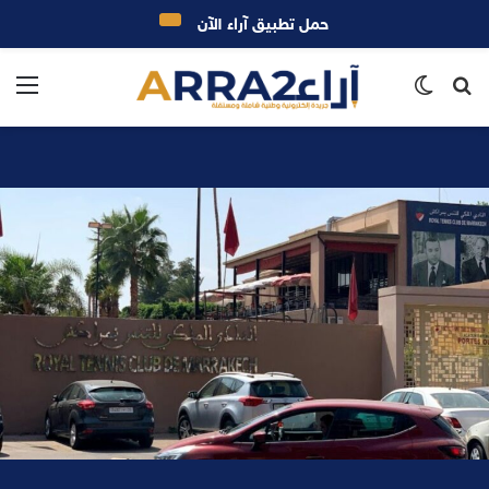
حمل تطبيق آراء الآن
بحث
الوضع
الق
عن
المظلم