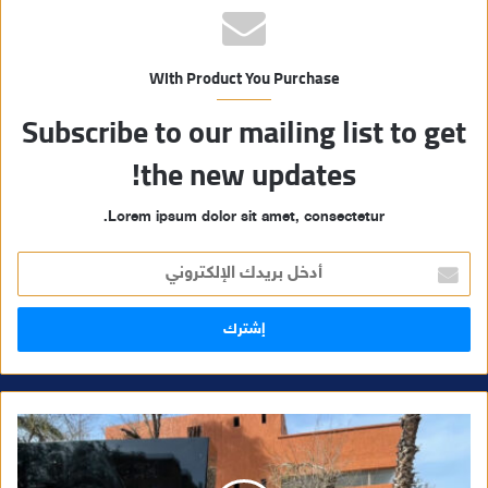
With Product You Purchase
Subscribe to our mailing list to get
the new updates!
Lorem ipsum dolor sit amet, consectetur.
أ
د
خ
ل
ب
ر
ي
د
ك
ا
ل
إ
ل
ك