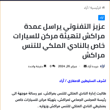
الرئيسية
/
آراء
آراء
عزيز التفنوتي يراسل عمدة
مراكش لتهيئة مركن للسيارات
خاص بالنادي الملكي للتنس
مراكش
جريدة آراء
أ
فبراير 26, 2024
0
دقيقة واحدة
ر
س
اشرف السليطين الامغاري / آراء
ل
ب
طالبت إدارة النادي الملكي للتنس بمراكش، عبر رسالة موجهة الى
ر
رئيسة المجلس الجماعي لمراكش، بتهيئة مركن للسيارات خاص
ي
بمنخرطي النادي الملكي للتنس مراكش وزواره .
د