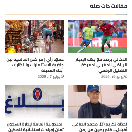
مقالات ذات صلة
الدكالي يرصد مواجهة الإنجاز
عمود رأي | مراكش العالمية بين
الرياضي المغربي لمعركة
جاذبية الاستثمارات وانتظارات
التضليل الرقمي
أبناء المدينة
يوليو 19, 2026
يوليو 17, 2026
لحظة تكريم (2): محمد الصافي
المندوبية العامة لإدارة السجون
أفيلال… قلم رصين من زمن
تعلن إجراءات استثنائية لتمكين