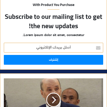
With Product You Purchase
Subscribe to our mailing list to get
the new updates!
Lorem ipsum dolor sit amet, consectetur.
أ
د
خ
ل
ب
ر
ي
د
ك
ا
ل
إ
ل
ك
ت
ر
و