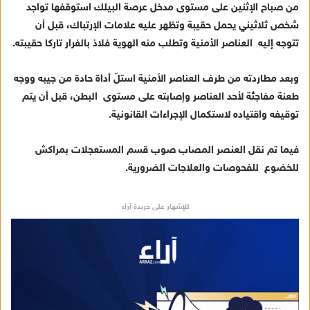
من صباح الإثنين على مستوى مدخل عرصة البيلك استوقفها تواجد
إ
شخص ثلاثيني يحمل حقيبة وتظهر عليه علامات الإرتباك، قبل أن
ل
ك
تتوجه إليه العناصر الأمنية وتطلب منه الهوية فلاذ بالفرار تاركا حقيبته.
ت
ر
وبعد مطاردته من طرف العناصر الأمنية استلّ أداة حادة من جيبه ووجه
و
طعنة مفاجئة لأحد العناصر وإصابته على مستوى البطن، قبل أن يتم
ن
توقيفه واقتياده لاستكمال الإجراءات القانونية.
ي
ا
فيما تم نقل العنصر المصاب صوب قسم المستعجلات بمراكش
للخضوع للفحوصات والعلاجات الضرورية.
للإشهار على جريدة آراء