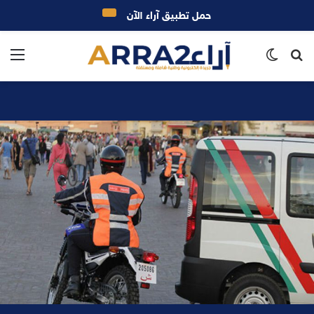
حمل تطبيق آراء الآن
بحث
الوضع
الق
عن
المظلم