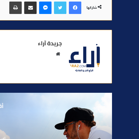
فيسبوك
تويتر
ماسنجر
مشاركة عبر البريد
طباعة
شاركها
جريدة آراء
م
و
ق
ع
ا
ل
و
أق
ي
ب