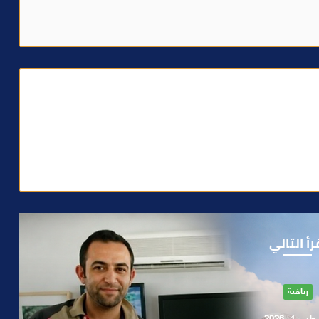
رأ التالي
آراء