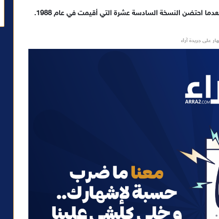
دما احتضن النسخة السادسة عشرة التي أقيمت في عام 1988.
ار على جريدة آراء