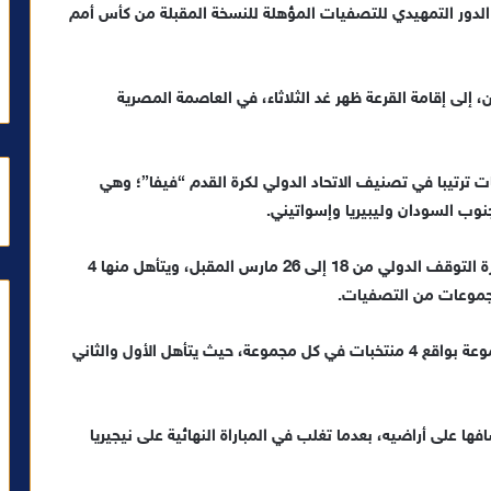
عة الدور التمهيدي للتصفيات المؤهلة للنسخة المقبلة من كأس أمم
 إلى إقامة القرعة ظهر غد الثلاثاء، في العاصمة المصرية
دور التمهيدي سيقام بمشاركة أقل 8 منتخبات ترتيبا في تصنيف الاتحاد الدولي لكرة القدم “فيفا”؛ وهي
ب السودان وليبيريا وإسواتيني.
وتقام مباريات هذا الدور بنظام الذهاب والإياب خلال فترة التوقف الدولي من 18 إلى 26 مارس المقبل، ويتأهل منها 4
وتقام التصفيات النهائية بتقسيم 48 منتخبا إلى 12 مجموعة بواقع 4 منتخبات في كل مجموعة، حيث يتأهل الأول والثاني
ها على أراضيه، بعدما تغلب في المباراة النهائية على نيجيريا