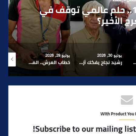
 1, 2026
ن صمت الحكومة وسباق
دارة الأزمات خارج أولويات
 السياسيين؟
يوليو 29, 2026
أغسطس 4, 2026
أغسطس 4, 2026
رشيد نجاح يفكك أزمة الإدارة ويدعو إلى تبسيط المساطر و تعزيز مناخ الاستثمار ..
خطاب العرش.. الملك محمد السادس يجدد التأكيد على أولوية خدمة المواطن ومواصلة الأوراش التنموية
بعد تداول فيديو يوثق العملية.. أمن مراكش يطيح بقاصر مشتبه في تورطه في سرقة مسلحة..
With Product You
Subscribe to our mailing lis