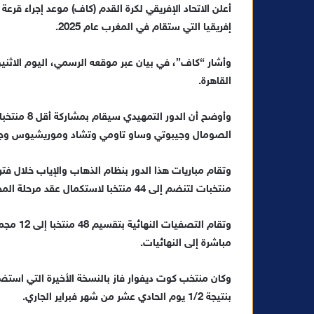
أعلن الاتحاد الإفريقي لكرة القدم (كاف) موعد إجراء قر
س
إفريقيا التي ستقام في المغرب عام 2025.
ل
ب
ر
وأشار “كاف”، في بيان عبر موقعه الرسمي، اليوم الاثنين،
ي
القاهرة.
د
ا
وأوضح أن ال
إ
الصومال وجيبوتي وساو تاومي وتشاد وموريشيوس وجنو
ل
ك
ت
منتخبات لتنضم إلى 44 منتخبا لاستكمال عقد مرحلة المجموعات من التصفيات.
ر
و
ن
مباشرة إلى النهائيات.
ي
ا
وكان منتخب كوت ديفوار فاز بالنسخة الأخيرة التي استضاف
بنتيجة 1/2 يوم الحادي عشر من شهر فبراير الجاري.