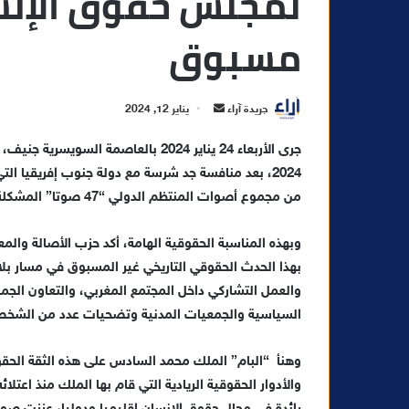
لمجلس حقوق الإنس
مسبوق
أ
جريدة آراء
يناير 12, 2024
ر
جرى الأربعاء 24 يناير 2024 بالعاصمة
س
ل
ب
من مجموع أصوات المنتظم الدولي “47 صوتا” المشكلة لمجلس حقوق الإنسان.
ر
ي
وبهذه المناسبة الحقوقية الهامة، أكد حزب الأصالة والم
د
بهذا الحدث الحقوقي التاريخي غير المسبوق في مسار بلا
ا
والعمل التشاركي داخل المجتمع المغربي، والتعاون الج
إ
السياسية والجمعيات المدنية وتضحيات عدد من الشخصيات 
ل
ك
وهنأ “البام” الملك محمد السادس على هذه الثقة الحقو
ت
والأدوار الحقوقية الريادية التي قام بها الملك منذ اع
ر