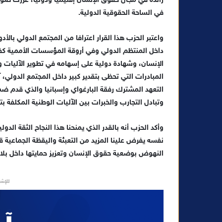
رائدة في مجال حقوق الإنسان إقليميا ودوليا، عززت صورة 
و
في الساحة الحقوقية الدولية.
ن
ي
واعتبر الحزب هذا القرار اعترافا من المجتمع الدولي بالأد
ا
داخل المنتظم الدولي وفي أروقة المؤسسات الأممية ك
الإنسان، وشهادة دولية على إسهامه في تطوير الآليات و
المبادرات التي تحظى بتقدير كبير داخل المجتمع الدولي، 
التعهد المشترك رفقة البارغواي وإسبانيا والذي قدم ض
وتبادل التجارب والخبرات بين الآليات الوطنية المكلفة بت
وأكد الحزب أنه بالقدر الذي يمنحنا هذا النجاح الثقة الدو
نفسه يفرض علينا المزيد من التعبئة واليقظة الجماعية
النهوض بوضعية حقوق الإنسان وتعزيز حمايتها داخل بلاد
للإشه