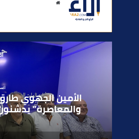
م
و
ق
ع
ا
ل
و
أق
ي
ب
أغسطس
بعد تداول فيديو يوثق 
بقاصر مشتبه في تو