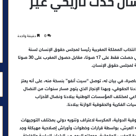
ان حدث تاريخي غير
0
دقيقة واحدة
 السويسرية جنيف، انتخاب المملكة المغربية رئيسا لمجلس حقوق الإنسان لسنة
2024، بعد منافسة جد شرسة مع دولة جنوب إفريقيا التي حصلت فقط على 17 صوتا، مقابل حصول المغرب على 30 صوتا
عاصرة، في بيان له، توصل “سيت أنفو” بنسخة منه، على أنه يعتز
دنا الحقوقي، وبهذا الإنجاز الذي يتوج مسار سنوات من النضال
ماعي لمختلف المؤسسات الوطنية ببلادنا ونضال الأحزاب
الفكرية والحقوقية الوازنة ببلادنا.
قية الدولية، المكرسة لاعتراف وتنويه دولي بمختلف التوجيهات
تلائه العرش، بواسطة قرارات وخطوات وأوراش إصلاحية مهيكلة وجد