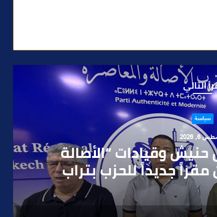
رأ التالي
حوادث
 4, 2026
العملية.. أمن مراكش يطيح
رطه في سرقة مسلحة..