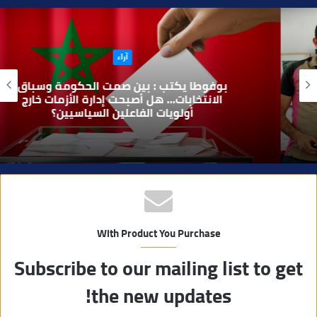
ق
ع
ا
آراء
ل
و
بوفوطا يكتب : بين صمت الحكومة وسباق
ي
الانتخابات… هل أصبحت إدارة الأزمات خارج
أولويات الفاعلين السياسيين؟
ب
With Product You Purchase
Subscribe to our mailing list to get
the new updates!