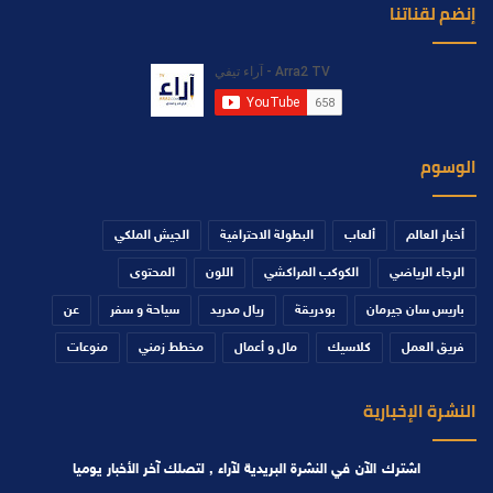
إنضم لقناتنا
الوسوم
أخبار العالم
ألعاب
البطولة الاحترافية
الجيش الملكي
الرجاء الرياضي
الكوكب المراكشي
اللون
المحتوى
باريس سان جيرمان
بودريقة
ريال مدريد
سياحة و سفر
عن
فريق العمل
كلاسيك
مال و أعمال
مخطط زمني
منوعات
النشرة الإخبارية
اشترك الآن في النشرة البريدية لآراء , لتصلك آخر الأخبار يوميا