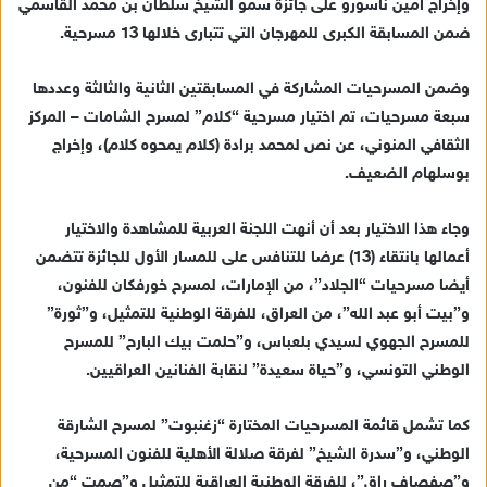
وإخراج أمين ناسورو على جائزة سمو الشيخ سلطان بن محمد القاسمي
ل
ك
ضمن المسابقة الكبرى للمهرجان التي تتبارى خلالها 13 مسرحية.
ت
ر
وضمن المسرحيات المشاركة في المسابقتين الثانية والثالثة وعددها
و
سبعة مسرحيات، تم اختيار مسرحية “كلام” لمسرح الشامات – المركز
ن
الثقافي المنوني، عن نص لمحمد برادة (كلام يمحوه كلام)، وإخراج
ي
بوسلهام الضعيف.
ا
وجاء هذا الاختيار بعد أن أنهت اللجنة العربية للمشاهدة والاختيار
أعمالها بانتقاء (13) عرضا للتنافس على للمسار الأول للجائزة تتضمن
أيضا مسرحيات “الجلاد”، من الإمارات، لمسرح خورفكان للفنون،
و”بيت أبو عبد الله”، من العراق، للفرقة الوطنية للتمثيل، و”ثورة”
للمسرح الجهوي لسيدي بلعباس، و”حلمت بيك البارح” للمسرح
الوطني التونسي، و”حياة سعيدة” لنقابة الفنانين العراقيين.
كما تشمل قائمة المسرحيات المختارة “زغنبوت” لمسرح الشارقة
الوطني، و”سدرة الشيخ” لفرقة صلالة الأهلية للفنون المسرحية،
و”صفصاف راق”، للفرقة الوطنية العراقية للتمثيل و”صمت “من