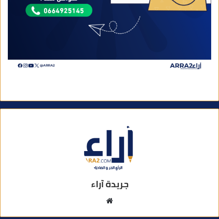
جريدة آراء
م
و