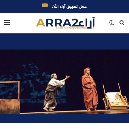
حمل تطبيق آراء الآن
بحث
الوضع
الق
عن
المظلم