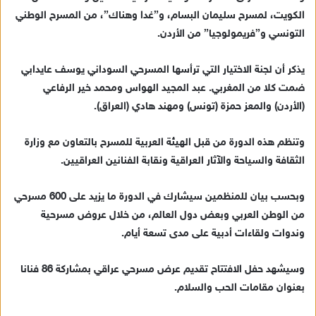
الكويت، لمسرح سليمان البسام، و”غدا وهناك”، من المسرح الوطني
التونسي و”فريمولوجيا” من الأردن.
يذكر أن لجنة الاختيار التي ترأسها المسرحي السوداني يوسف عايدابي
ضمت كلا من المغربي. عبد المجيد الهواس ومحمد خير الرفاعي
(الأردن) والمعز حمزة (تونس) ومهند هادي (العراق).
وتنظم هذه الدورة من قبل الهيئة العربية للمسرح بالتعاون مع وزارة
الثقافة والسياحة والآثار العراقية ونقابة الفنانين العراقيين.
وبحسب بيان للمنظمين سيشارك في الدورة ما يزيد على 600 مسرحي
من الوطن العربي وبعض دول العالم، من خلال عروض مسرحية
وندوات ولقاءات أدبية على مدى تسعة أيام.
وسيشهد حفل الافتتاح تقديم عرض مسرحي عراقي بمشاركة 86 فنانا
بعنوان مقامات الحب والسلام.