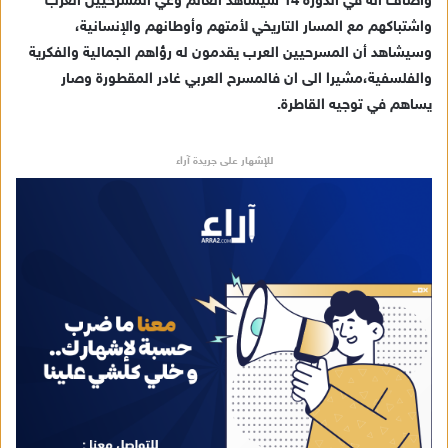
وأضاف أنه في الدورة 14 سيشاهد العالم وعي المسرحيين العرب
واشتباكهم مع المسار التاريخي لأمتهم وأوطانهم والإنسانية،
وسيشاهد أن المسرحيين العرب يقدمون له رؤاهم الجمالية والفكرية
والفلسفية،مشيرا الى ان فالمسرح العربي غادر المقطورة وصار
يساهم في توجيه القاطرة.
للإشهار على جريدة آراء