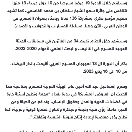
وسيقدم خلال الدورة 19 عرضا مسرحيا من 10 دول عربية، 13 منها
تتنافس على جائزة سمو الشيخ سلطان بن محمد القاسمي، كما تشهد
تنظيم مؤتمر فكري بمشاركة 136 فنانا وباحثا، بعنوان (المسرح في
الوطن العربي، الآن وهنا. مساءلة المسارات والتحولات والأصداء).
وسيشهد حفل الختام تكريم 34 من الفائزين في مسابقات الهيئة
العربية للمسرح في التأليف، والبحث العلمي لأعوام 2020-2023.
يذكر أن الدورة ال 13 لمهرجان المسرح العربي أقيمت بالدار البيضاء،
من 10 إلى 16 يناير 2023.
وصرح إسماعيل عبد الله أمين عام الهيئة العربية للمسرح بمناسبة هذا
الحدث أن العروض المشاركة في دورة بغداد “مهمة وتطرح أسئلة حارة
في فضاءات الحرية والعدل وحقوق الإنسان، وتدافع عن الحياة وعن
الخير، حاملة رؤى فنية رفيعة ومبتكرة وتتناول قضايا كونية وعربية، كما
تطرح رؤى معاصرة لإعادة إنتاج فنوننا الشعبية وثقافتنا”.