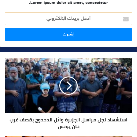
Lorem ipsum dolor sit amet, consectetur.
أ
د
خ
ل
ب
ر
ي
د
ك
ا
ل
إ
ل
ك
ت
ر
و
ن
ي
استشهاد نجل مراسل الجزيرة وائل الدحدوح بقصف غرب
خان يونس