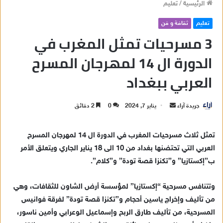
الرئيسية
/
تعليم
تعليم
ثقافة و فن
3 مسرحيات تمثل المغرب في
الدورة ال 14 لمهرجان المسرح
العربي ببغداد
جريدة آراء
أ
يناير 7, 2024
0
2 دقائق
ر
س
تمثل ثلاث مسرحيات المغرب في الدورة ال 14 لمهرجان المسرح
ل
العربي التي تحتضنها بغداد من 10 الى 18 يناير الجاري ويتعلق الأمر
ب
ب”إكستازيا” و”تكنزا قصة تودة” و”كلام”.
ر
ي
وتتنافس مسرحية “إكستازيا” لمؤسسة أرض الشاون للثقافات، وهي
د
من تأليف وإخراج ياسين أحجام و”تكنزا قصة تودة” لفرقة فوانيس
ا
المسرحية، من تأليف طارق الربح وإسماعيل الوعرابي وأمين ناسور،
إ