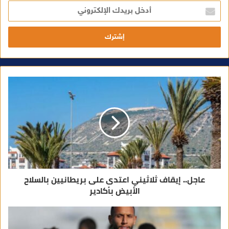
أ
د
خ
ل
ب
ر
ي
د
ك
ا
ل
إ
ل
ك
ت
ر
و
ن
ي
عاجل.. إيقاف ثلاثيني اعتدى على بريطانيين بالسلاح
الأبيض بأكادير