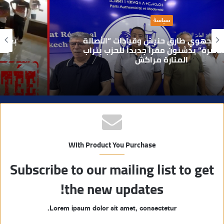
ا
حوادث
ل
و
بعد تداول فيديو يوثق العملية.. أمن مراكش
ي
يطيح بقاصر مشتبه في تورطه في سرقة
مسلحة..
ب
With Product You Purchase
Subscribe to our mailing list to get
the new updates!
Lorem ipsum dolor sit amet, consectetur.