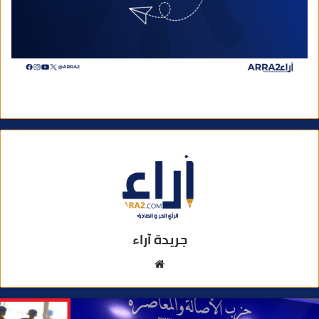
جريدة آراء
م
و
ق
ع