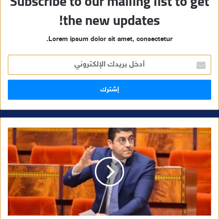
Subscribe to our mailing list to get
the new updates!
Lorem ipsum dolor sit amet, consectetur.
أ
د
خ
ل
ب
ر
ي
د
ك
ا
ل
إ
ل
ك
ت
ر
و
ن
ي