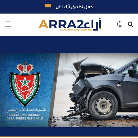
حمل تطبيق آراء الآن
بحث
الوضع
الق
عن
المظلم