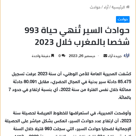
الرئيسية
/
آراء
/
حوادث
حوادث
حوادث السير تُنهي حياة 993
شخصا بالمغرب خلال 2023
جريدة آراء
أ
ديسمبر 26, 2023
0
دقيقة واحدة
ر
س
كشفت المديرية العامة للأمن الوطني، أن سنة 2023 عرفت تسجيل
ل
85.475 حادثة سير بدنية في المجال الحضري، مقابل 80.091 حادثة
ب
مماثلة خلال نفس الفترة من سنة 2022، أي بنسبة ارتفاع في حدود 7
ر
بالمائة.
ي
د
وأوضحت المديرية، في استعراضها للخطوط العريضة لحصيلة سنة
ا
2023، أن ارتفاع عدد حوادث السير، انعكس بشكل مباشر على الحصيلة
إ
الإجمالية لضحايا حوادث السير، التي سجلت 993 قتيلا خلال السنة
ل