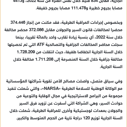
ك
الجارية، مقابل 834 قتيلا خلال نفس الفترة من سنة 2022، و4413
ت
مصابا بجروح خطيرة و111.478 مصابا بجروح خفيفة.
ر
و
وبخصوص إجراءات المراقبة الطرقية، فقد مكنت من إنجاز 374.446
ن
محضرا لمخالفات قانون السير والجولان مقابل 372.086 محضر مخالفة
ي
خلال سنة 2022، أي بنسبة زيادة تقارب واحد بالمائة تقريبا، بينما
ا
سجلت محاضر المخالفات الجزافية والتصالحية ATF التي تم تحصيلها
خلال السنة الجارية انخفاضا طفيفا، حيث انتقلت من 1.728.209
مخالفة جزافية خلال السنة المنصرمة إلى 1.711.208 مخالفة خلال
السنة الجارية.
وفي سياق متصل، واصلت مصالح الأمن تقوية شراكتها المؤسساتية
مع الوكالة الوطنية للسلامة الطرقية «NARSA»، والتي شملت تنفيذ
مجموعة من البرامج الاستراتيجية في مجال الوقاية والتوعية من
حوادث السير، وهي الشراكة التي أسفرت عن تزويد فرق السير
والجولان بمعدات لوجستيكية وأخرى للمراقبة الطرقية، شملت خلال
السنة الجارية توزيع 120 دراجة نارية من الحجم المتوسط والكبير.