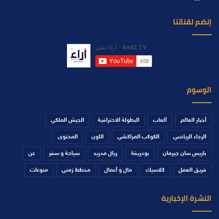
إنضم لقناتنا
الوسوم
أخبار العالم
ألعاب
البطولة الاحترافية
الجيش الملكي
الرجاء الرياضي
الكوكب المراكشي
اللون
المحتوى
باريس سان جيرمان
بودريقة
ريال مدريد
سياحة و سفر
عن
فريق العمل
كلاسيك
مال و أعمال
مخطط زمني
منوعات
النشرة الإخبارية