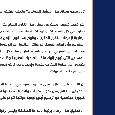
ي
ا
ترى ماهو سياق هذا العشق الممنوع؟ وكيف انتقلتم من خ
لقد ذهب شهريار يبحث عن معنى هذا الكلام المباح حتى 
ضاربة في كل المنتديات والهيئات الإقليمية والدولية ح
إرهابية لزعزعة استقرار المغرب، وأنهم يسابقون الزمن
المغرب، وأن نظام العسكر قد هالته الانتصارات الدبلوماسي
هذا التفوق المغربي عبر دبلوماسية الغاز، وسلك كل ال
المساعي التي تروم إنهاء ملف الصحراء المغربية وذلك
يتخذون من عداوة المغرب عقيدة وإيديولوجية ثابتة تدر
حتى مع حليب الأمهات.
إن اللعب على الحبال أضحى مشهدا مقرفا في سينما الخيال.
ضرورة مجتمعية عبر ترسيخ أيديولوجية دولتية تتوفر على
إن تحقيق هذا الرهان يرتبط بالإرادة الصادقة وليس برغبا