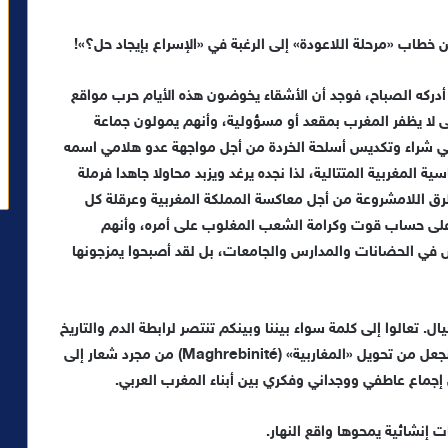
طاب «مرحلة اللاعودة» إلى الرغبة في «الإسراع بإيجاد حل؟»!
أدركه الصباح، فوجد أن الأشقاء يخوضون هذه الأيام حرب مواقع
تى لا يظفر المغرب بمقعد أو مسؤولية، وأنهم يمولون جماعة
 في شراء وتكديس أسلحة الخردة من أجل مواجهة عدو هلامي اسمه
ة المغربية المتتالية، لذا نجده يرغد ويزبد محاولا جاهدا فرملة
طرق اللامشروعة من أجل معاكسة المملكة المغربية وعرقلة كل
 على حساب قوت وكرامة الشعب المغلوب على أمره، وأنهم
س في الحضانات والمدارس والجامعات، بل لقد أصبحوا يمزجونها
 تعالوا إلى كلمة سواء بيننا وبينكم تنتصر لرابطة الدم والتاريخ
الحقيقي، العالم يسير نحو الاتحادات والتكتلات، تعالوا لنجعل من تحويل «المغاربية» (Maghrebinité) من مجرد شعار إلى
 إجماع عاطفي ووجداني وفكري بين أبناء المغرب العربي.
ت إنشائية يمحوها واقع النهار.