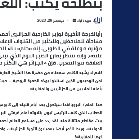
بنطلحة يكتب: اللع
أ
جريدة آراء
ديسمبر 26, 2023
ر
رأي
الخرجة الأخيرة لوزير الخارجية الجزائري أ
س
مفاجأة للملاحظين وللكثير من القنوات الإعلا
ل
مؤثرة موغلة في الطوبى. إنه «حلم» بناء الم
ب
عليه»، وإنه ينتظر بفارغ الصبر اليوم الذي يبن
ر
العلاقة مع المغرب، فإن «الجزائر هي الأكثر مي
ي
كلام لا يشبه الكلام سمعناه من حضرة هذا الشيخ العار
د
ا
نحن الوحيدون الذين استلذوا بهذه الخمرة الروحية… حيث إ
إ
يأمله الملايين من الجزائريين والمغاربة».
ل
ك
هذا الحلم/ البروباغندا سيتحول بعد أيام قليلة إلى كا
ت
الخطاب الذي كلف الرئيس تبون بتلاوته أمام غرفتي البرلم
ر
ببث مقاطع منتقاة منه. لقد ردد على مسامع العالم أجمع
و
الدولية»، وربط الأمر أيضا بـ«مبادئ الثورة الجزائرية»، و
ن
كرها للمغاربة»!