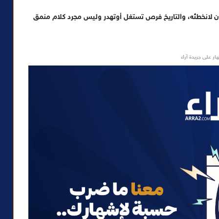
 أن لانخطئه، والتاريخ فرص تستغل أوتهدر وليس مجرد كلام منمق
ار على جريدة آراء