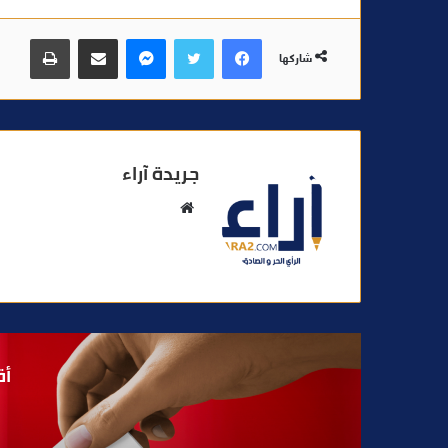
فيسبوك
تويتر
ماسنجر
مشاركة عبر البريد
طباعة
شاركها
جريدة آراء
م
و
ق
ع
ا
ل
و
أق
ي
ب