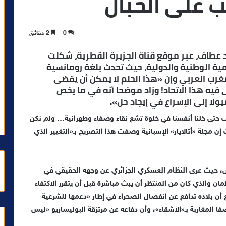
ب على الحبال
0
2 دقائق
حمد عطاف، عبر موقع قناة الجزيرة القطرية، شكلت
مية الوطنية والدولية، حيث تحدث بلغة رومانسية
غرب العربي وإن «هذا الحلم لا يمكن أن يقضى
ى فيه هذا الاتحاد! وزاد موضحا أنه في ما يخص
ولا إلى الإسراع في إيجاد حل».
ف حتى خلنا أنفسنا في خلوة تشع نقاء وصفاء وطهرانية… ولم نكن
ن مجلة «أتالايار» الإسبانية وصفت هذا التصريح بـ«التغيير الذي
بوس، حيث عرى النظام العسكري الجزائري عن وجهه الحقيقي في
ان والذي كان من المنتظر أن يبث مباشرة قبل أن يتقرر الاكتفاء
 أن بلاده تدافع عن انفصال الصحراء في إطار «دعمها للشرعية
اصفا المغاربة بـ«الأشقاء»، وأن دفاعه عن مرتزقة البوليساريو «ليس