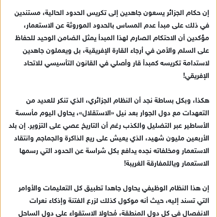
إن حكام الجزائر يسعون جاهدين إلى تكريس الحدود الحالية، مستندين
في ذلك على مبدأ عدم المساس بالحدود الموروثة عن الاستعمار،
مؤكدين أن الاحتكام الصارم لهذا المبدأ يمثل الضامن الوحيد للحفاظ
على السلم والأمن في أرجاء القارة الإفريقية، بل ويعملون جاهدين
لاستدامة تكريسه كمبدأ قار وأصلي في القانون التأسيسي للاتحاد
الإفريقي!
هكذا، وبكل بساطة نجد أن النظام الجزائري، الذي تنكر للعديد من
التعهدات مع دول الجوار بعد نيل «الاستقلال»، يحاول اليوم مأسسة
الأساطير عبر التضليل والكذب رغم أن التاريخ عصي على التزوير. إن بلد
الأربعين مليون شهيد، الذي يعيش على ريع الذاكرة والجماجم وانتقاد
الاستعمار ومخلفاته نجده يدافع بكل شراسة عن الحدود التي رسمها
الاستعمار وياللمفارقة الغريبة!
إن هذا النظام الوظيفي يحاول جاهدا تطبيق كل التعليمات والأوامر
التي تسند إليه، حيث أنه موكول كذلك لزرع الفتنة وإذكاء نعرات
الانفصال في كل دول المنطقة، مُحاوِلا الاستقواء على دول الساحل