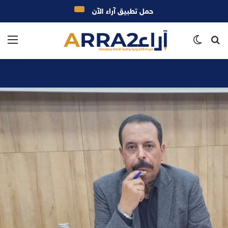
حمل تطبيق آراء الآن
بحث
الوضع
الق
عن
المظلم