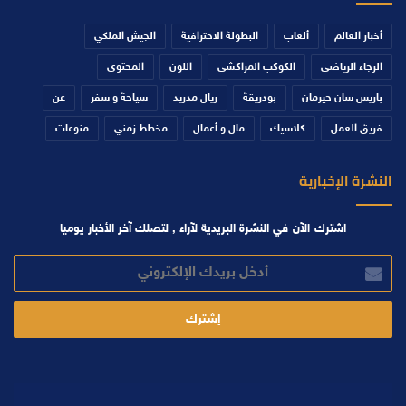
أخبار العالم
ألعاب
البطولة الاحترافية
الجيش الملكي
الرجاء الرياضي
الكوكب المراكشي
اللون
المحتوى
باريس سان جيرمان
بودريقة
ريال مدريد
سياحة و سفر
عن
فريق العمل
كلاسيك
مال و أعمال
مخطط زمني
منوعات
النشرة الإخبارية
اشترك الآن في النشرة البريدية لآراء , لتصلك آخر الأخبار يوميا
أدخل
بريدك
الإلكتروني