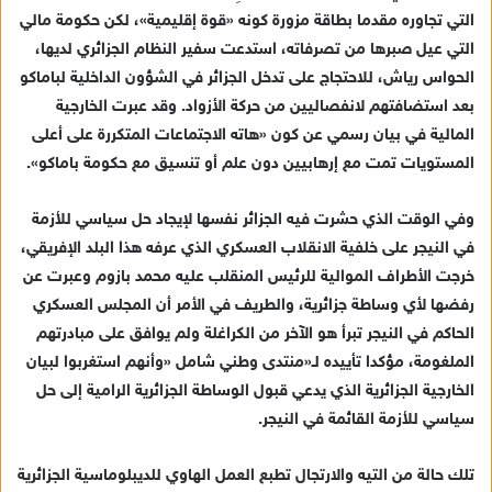
التي تجاوره مقدما بطاقة مزورة كونه «قوة إقليمية»، لكن حكومة مالي
التي عيل صبرها من تصرفاته، استدعت سفير النظام الجزائري لديها،
الحواس رياش، للاحتجاج على تدخل الجزائر في الشؤون الداخلية لباماكو
بعد استضافتهم لانفصاليين من حركة الأزواد. وقد عبرت الخارجية
المالية في بيان رسمي عن كون «هاته الاجتماعات المتكررة على أعلى
المستويات تمت مع إرهابيين دون علم أو تنسيق مع حكومة باماكو».
وفي الوقت الذي حشرت فيه الجزائر نفسها لإيجاد حل سياسي للأزمة
في النيجر على خلفية الانقلاب العسكري الذي عرفه هذا البلد الإفريقي،
خرجت الأطراف الموالية للرئيس المنقلب عليه محمد بازوم وعبرت عن
رفضها لأي وساطة جزائرية، والطريف في الأمر أن المجلس العسكري
الحاكم في النيجر تبرأ هو الآخر من الكراغلة ولم يوافق على مبادرتهم
الملغومة، مؤكدا تأييده لـ«منتدى وطني شامل «وأنهم استغربوا لبيان
الخارجية الجزائرية الذي يدعي قبول الوساطة الجزائرية الرامية إلى حل
سياسي للأزمة القائمة في النيجر.
تلك حالة من التيه والارتجال تطبع العمل الهاوي للديبلوماسية الجزائرية