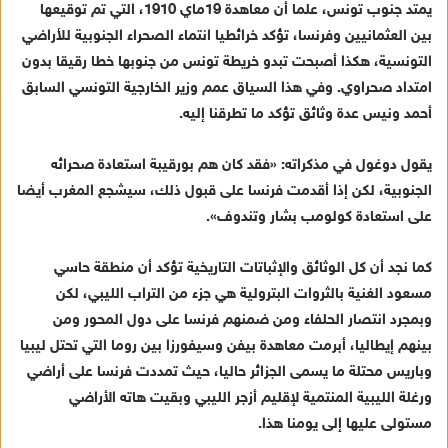
يمتد جنوب تونس، علما أن معاهدة 19ماي 1910، التي تم توقيعها
بين العثمانيين وفرنسا، تؤكد خرائطيا انتماء الصحراء الجنوبية للأراضي
التونسية، هكذا أصبحت تبدو خريطة تونس من جنوبها خطا رقيقا بدون
امتداد صحراوي. وفي هذا السياق عمم وزير الخارجية التونسي السابق
أحمد ونيس عدة وثائق تؤكد ما تطرقنا إليه.
يقول دوغول في مذكراته: «فقد كان هم بورقيبة استعادة صحرائه
الجنوبية، لكن إذا أقدمت فرنسا على قبول ذلك، سيشجع المغرب أيضا
على استعادة كولومب بشار وتندوف».
كما نجد أن كل الوثائق والإثباتات التاريخية تؤكد أن منطقة حاسي
مسعود الغنية بالثروات البترولية هي جزء من التراب الليبي، لكن
وبمجرد انتصار الحلفاء ومن ضمنهم فرنسا على دول المحور ومن
بينهم إيطاليا، أبرمت معاهدة بيفن وسيفورزا بين روما التي تحتل ليبيا
وباريس محتلة ما يسمى الجزائر حاليا، حيث تمددت فرنسا على أراضي
ورغلة الليبية المنتمية لإقليم أزجر الليبي وبقيت هاته الأراضي
مستولى عليها إلى يومنا هذا.