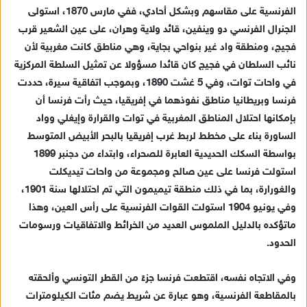
ا
الفرنسية على مقاسهم وبشكل أحادي، ففي مارس 1870، استولى
إ
الجنرال الفرنسي دو وينفين، قائد ولاية وهران، على عين الشعير قرب
ل
فجيج، ومنطقة واد غير بنواحي بجاية، وهي مناطق كانت مغربية لأن
ك
نائب السلطان في فجيج كان قائدا مسؤولا عن تمثيل السلطة المركزية
ت
في واحات توات، وفي 5 غشت 1890، وبموجب اتفاقية سيرة، حددت
ر
فرنسا وبريطانيا مناطق نفوذهما في إفريقيا، حيث رأت فرنسا أن
و
بإمكانها احتلال المناطق المغربية في توات والقرارة وإيغلي وواد
ن
الساورة بناء على مخطط لربط غرب إفريقيا بالبحر الأبيض المتوسط
ي
بواسطة السكك الحديدية العابرة للصحراء، وابتداء من دجنبر 1899
ا
استولت فرنسا على عين صالح ومجموعة من واحات تيديكلت
والغورارة، بما في ذلك منطقة تيميمون التي تم احتلالها سنة 1901،
وفي يونيو 1904 استولت القوات الفرنسية على رأس العين، وهذا
ماتؤكده بالدليل الملموس العديد من الخرائط والاتفاقيات ورسومات
الحدود.
وفي الاتجاه نفسه، اقتطعت فرنسا جزءً من القطر التونسي وألحقته
بالمقاطعة الفرنسية، وهو عبارة عن شريط يضم مئات الكيلومترات