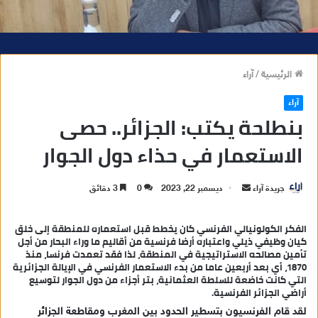
الرئيسية
/
آراء
آراء
بنطلحة يكتب: الجزائر.. حصى
الاستعمار في حذاء دول الجوار
جريدة آراء
أ
ديسمبر 22, 2023
0
3 دقائق
ر
س
الفكر الكولونيالي الفرنسي كان يخطط قبل استعماره للمنطقة إلى خلق
كيان وظيفي ذيلي واعتباره أرضا فرنسية من أقاليم ما وراء البحار من أجل
ل
تأمين مصالحه الاستراتيجية في المنطقة، لذا فقد تعمدت فرنسا، منذ
ب
1870، أي بعد أربعين عاما من بدء الاستعمار الفرنسي في الإيالة الجزائرية
ر
التي كانت خاضعة للسلطة العثمانية، بتر أجزاء من دول الجوار لتوسيع
أراضي الجزائر الفرنسية.
ي
د
لقد قام الفرنسيون بتسطير الحدود بين المغرب ومقاطعة الجزائر