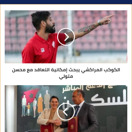
د
ك
ا
ل
إ
ل
ك
ت
ر
و
ن
ي
الكوكب المراكشي يبحث إمكانية التعاقد مع محسن
متولي