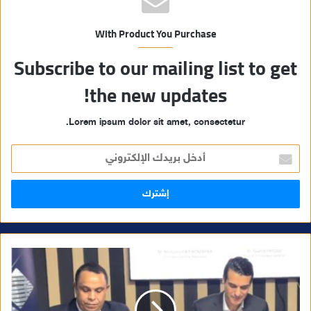
With Product You Purchase
Subscribe to our mailing list to get
the new updates!
Lorem ipsum dolor sit amet, consectetur.
أ
د
خ
ل
ب
ر
ي
د
ك
ا
ل
إ
ل
ك
ت