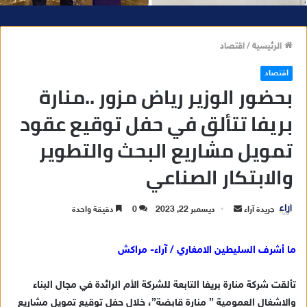
الرئيسية
/
اقتصاد
اقتصاد
بحضور الوزير رياض مزور ..منارة
بريفا تتألق في حفل توقيع عقود
تمويل مشاريع البحث والتطوير
والابتكار الصناعي
جريدة آراء
أ
ديسمبر 22, 2023
0
دقيقة واحدة
ر
س
ما أشرف السليطين الامغاري / آراء- مراكش
ل
ب
تألقت شركة منارة بريفا التابعة للشركة الأم الرائدة في مجال البناء
ر
والاشغال العمومية ” منارة قابضة”، خلال حفل توقيع تمويل مشاريع