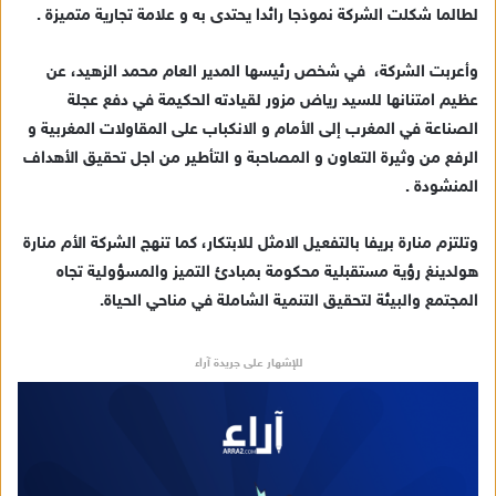
لطالما شكلت الشركة نموذجا رائدا يحتدى به و علامة تجارية متميزة .
وأعربت الشركة، في شخص رئيسها المدير العام محمد الزهيد، عن
عظيم امتنانها للسيد رياض مزور لقيادته الحكيمة في دفع عجلة
الصناعة في المغرب إلى الأمام و الانكباب على المقاولات المغربية و
الرفع من وثيرة التعاون و المصاحبة و التأطير من اجل تحقيق الأهداف
المنشودة .
وتلتزم منارة بريفا بالتفعيل الامثل للابتكار، كما تنهج الشركة الأم منارة
هولدينغ رؤية مستقبلية محكومة بمبادئ التميز والمسؤولية تجاه
المجتمع والبيئة لتحقيق التنمية الشاملة في مناحي الحياة.
للإشهار على جريدة آراء