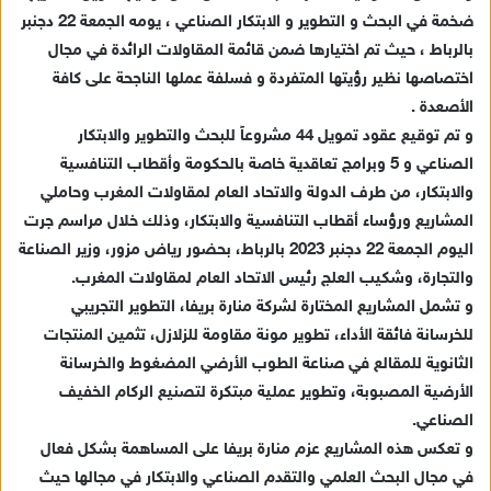
ي
ضخمة في البحث و التطوير و الابتكار الصناعي ، يومه الجمعة 22 دجنبر
د
بالرباط ، حيث تم اختيارها ضمن قائمة المقاولات الرائدة في مجال
ا
اختصاصها نظير رؤيتها المتفردة و فسلفة عملها الناجحة على كافة
إ
الأصعدة .
ل
ك
و تم توقيع عقود تمويل 44 مشروعاً للبحث والتطوير والابتكار
ت
الصناعي و 5 وبرامج تعاقدية خاصة بالحكومة وأقطاب التنافسية
ر
والابتكار، من طرف الدولة والاتحاد العام لمقاولات المغرب وحاملي
و
المشاريع ورؤساء أقطاب التنافسية والابتكار، وذلك خلال مراسم جرت
ن
اليوم الجمعة 22 دجنبر 2023 بالرباط، بحضور رياض مزور، وزير الصناعة
ي
والتجارة، وشكيب العلج رئيس الاتحاد العام لمقاولات المغرب.
ا
و تشمل المشاريع المختارة لشركة منارة بريفا، التطوير التجريبي
للخرسانة فائقة الأداء، تطوير مونة مقاومة للزلازل، تثمين المنتجات
الثانوية للمقالع في صناعة الطوب الأرضي المضغوط والخرسانة
الأرضية المصبوبة، وتطوير عملية مبتكرة لتصنيع الركام الخفيف
الصناعي.
و تعكس هذه المشاريع عزم منارة بريفا على المساهمة بشكل فعال
في مجال البحث العلمي والتقدم الصناعي والابتكار في مجالها حيث