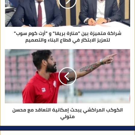
ر
و
ن
ي
شراكة متميزة بين "منارة بريفا" و "أرت كوم سوب"
لتعزيز الابتكار في قطاع البناء والتصميم
الكوكب المراكشي يبحث إمكانية التعاقد مع محسن
متولي