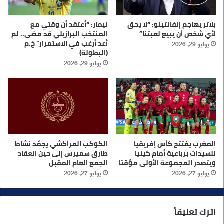
بلاتر يهاجم إنفانتينو: “لا يحق
نيمار: “أعتقد أن وقتي مع
لأي شخص أن يبيع لعبتنا”
المنتخب البرازيلي قد مضى.. لم
أعد أرغب في الاستمرار” خ.م
يوليو 29, 2026
(البطولة)
يوليو 29, 2026
المغرب يفتتح كأس إفريقيا
الكوكب المراكشي يجمّد نشاط
للسيدات برباعية أمام كينيا
طارق سميرس إلى حين انعقاد
ويتصدر المجموعة الأولى مؤقتا
الجمع العام المقبل
يوليو 27, 2026
يوليو 27, 2026
اترك تعليقاً