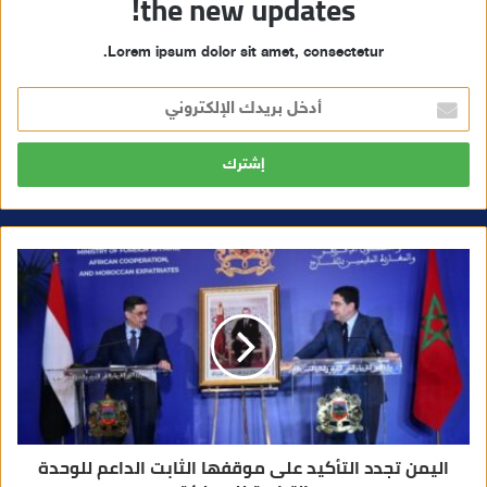
the new updates!
Lorem ipsum dolor sit amet, consectetur.
أ
د
خ
ل
ب
ر
ي
د
ك
ا
ل
إ
ل
ك
ت
ر
و
ن
ي
اليمن تجدد التأكيد على موقفها الثابت الداعم للوحدة