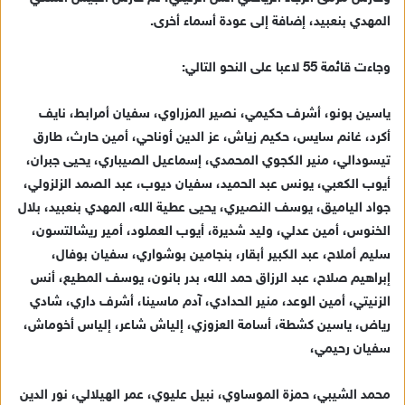
ك
المهدي بنعبيد، إضافة إلى عودة أسماء أخرى.
ت
ر
وجاءت قائمة 55 لاعبا على النحو التالي:
و
ن
ياسين بونو، أشرف حكيمي، نصير المزراوي، سفيان أمرابط، نايف
ي
أكرد، غانم سايس، حكيم زياش، عز الدين أوناحي، أمين حارث، طارق
ا
تيسودالي، منير الكجوي المحمدي، إسماعيل الصيباري، يحيى جبران،
أيوب الكعبي، يونس عبد الحميد، سفيان ديوب، عبد الصمد الزلزولي،
جواد الياميق، يوسف النصيري، يحيى عطية الله، المهدي بنعبيد، بلال
الخنوس، أمين عدلي، وليد شديرة، أيوب العملود، أمير ريشالتسون،
سليم أملاح، عبد الكبير أبقار، بنجامين بوشواري، سفيان بوفال،
إبراهيم صلاح، عبد الرزاق حمد الله، بدر بانون، يوسف المطيع، أنس
الزنيتي، أمين الوعد، منير الحدادي، آدم ماسينا، أشرف داري، شادي
رياض، ياسين كشطة، أسامة العزوزي، إلياش شاعر، إلياس أخوماش،
سفيان رحيمي،
محمد الشيبي، حمزة الموساوي، نبيل عليوي، عمر الهيلالي، نور الدين