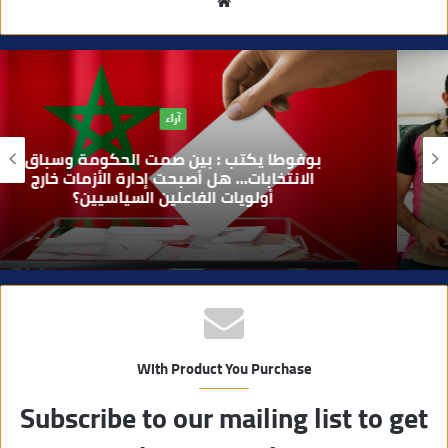
م
و
ق
ع
ا
آراء
ل
و
بوفوطا يكتب : بين صمت الحكومة وسباق
ي
الانتخابات… هل أصبحت إدارة الأزمات خارج
أولويات الفاعلين السياسيين؟
ب
With Product You Purchase
Subscribe to our mailing list to get