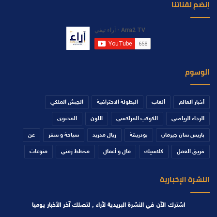
إنضم لقناتنا
الوسوم
أخبار العالم
ألعاب
البطولة الاحترافية
الجيش الملكي
الرجاء الرياضي
الكوكب المراكشي
اللون
المحتوى
باريس سان جيرمان
بودريقة
ريال مدريد
سياحة و سفر
عن
فريق العمل
كلاسيك
مال و أعمال
مخطط زمني
منوعات
النشرة الإخبارية
اشترك الآن في النشرة البريدية لآراء , لتصلك آخر الأخبار يوميا