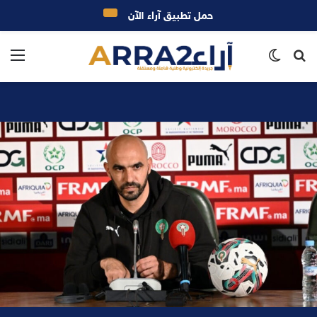
حمل تطبيق آراء الآن
بحث
الوضع
الق
عن
المظلم