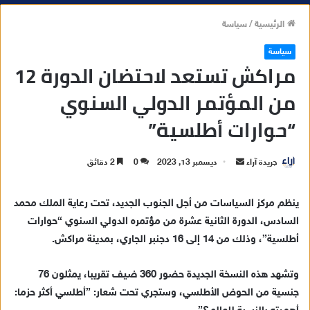
الرئيسية
/
سياسة
سياسة
مراكش تستعد لاحتضان الدورة 12
من المؤتمر الدولي السنوي
“حوارات أطلسية”
جريدة آراء
أ
ديسمبر 13, 2023
0
2 دقائق
ر
س
ينظم مركز السياسات من أجل الجنوب الجديد، تحت رعاية الملك محمد
ل
السادس، الدورة الثانية عشرة من مؤتمره الدولي السنوي “حوارات
ب
أطلسية”، وذلك من 14 إلى 16 دجنبر الجاري، بمدينة مراكش.
ر
ي
وتشهد هذه النسخة الجديدة حضور 360 ضيف تقريبا، يمثلون 76
د
جنسية من الحوض الأطلسي، وستجري تحت شعار: ”أطلسي أكثر حزما:
ا