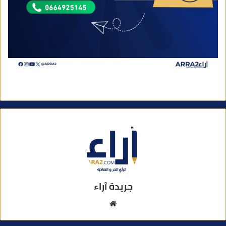
جريدة آراء
م
و