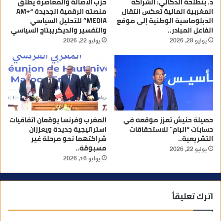
د. بنطلحة الدكالي: الشراكة
حزب الأصالة والمعاصرة يطلق
المغربية المالية تعكس انتقال
منصته الرقمية الجديدة “AM+
الدبلوماسية الوطنية إلى موقع
MEDIA” للتحليل السياسي
الفاعل المبادر..
والتفسير والديكريبتاج السياسي
يوليو 28, 2026
يوليو 22, 2026
حصيلة حنيش تعزز موقعه في
المغرب وفرنسا يوقعان اتفاقيات
حسابات “البام” للاستحقاقات
استراتيجية جديدة ويعززان
التشريعية..
شراكتهما نحو مرحلة غير
مسبوقة..
يوليو 22, 2026
يوليو 16, 2026
اترك تعليقاً