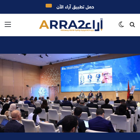
حمل تطبيق آراء الآن
بحث
الوضع
الق
عن
المظلم