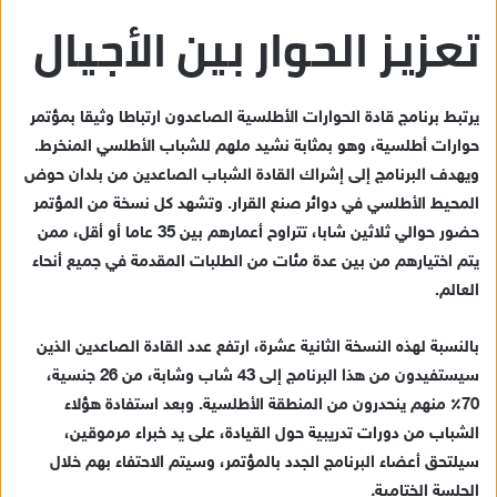
تعزيز الحوار بين الأجيال
يرتبط برنامج قادة الحوارات الأطلسية الصاعدون ارتباطا وثيقا بمؤتمر
حوارات أطلسية، وهو بمثابة نشيد ملهم للشباب الأطلسي المنخرط.
ويهدف البرنامج إلى إشراك القادة الشباب الصاعدين من بلدان حوض
المحيط الأطلسي في دوائر صنع القرار. وتشهد كل نسخة من المؤتمر
حضور حوالي ثلاثين شابا، تتراوح أعمارهم بين 35 عاما أو أقل، ممن
يتم اختيارهم من بين عدة مئات من الطلبات المقدمة في جميع أنحاء
العالم.
بالنسبة لهذه النسخة الثانية عشرة، ارتفع عدد القادة الصاعدين الذين
سيستفيدون من هذا البرنامج إلى 43 شاب وشابة، من 26 جنسية،
70٪ منهم ينحدرون من المنطقة الأطلسية. وبعد استفادة هؤلاء
الشباب من دورات تدريبية حول القيادة، على يد خبراء مرموقين،
سيلتحق أعضاء البرنامج الجدد بالمؤتمر، وسيتم الاحتفاء بهم خلال
الجلسة الختامية
.