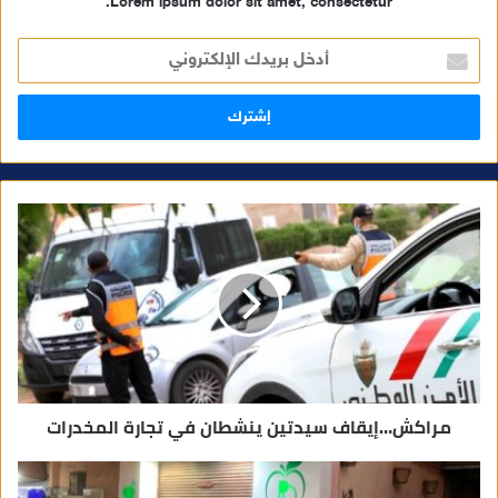
Lorem ipsum dolor sit amet, consectetur.
أ
د
خ
ل
ب
ر
ي
د
ك
ا
ل
إ
ل
ك
ت
ر
و
ن
ي
مراكش…إيقاف سيدتين ينشطان في تجارة المخدرات