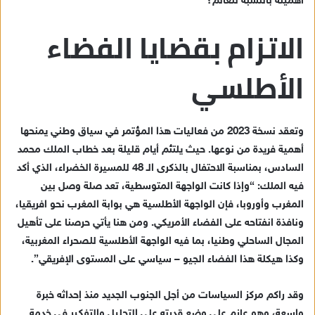
أهميته بالنسبة للعالم؟”
إ
ل
الاتزام بقضايا الفضاء
ك
ت
الأطلسي
ر
و
ن
ي
وتعقد نسخة 2023 من فعاليات هذا المؤتمر في سياق وطني يمنحها
ا
أهمية فريدة من نوعها. حيث يلتئم أيام قليلة بعد خطاب الملك محمد
السادس، بمناسبة الاحتفال بالذكرى الـ 48 للمسيرة الخضراء، الذي أكد
فيه الملك: “وإذا كانت الواجهة المتوسطية، تعد صلة وصل بين
المغرب وأوروبا، فإن الواجهة الأطلسية هي بوابة المغرب نحو افريقيا،
ونافذة انفتاحه على الفضاء الأمريكي. ومن هنا يأتي حرصنا على تأهيل
المجال الساحلي وطنيا، بما فيه الواجهة الأطلسية للصحراء المغربية،
وكذا هيكلة هذا الفضاء الجيو – سياسي على المستوى الإفريقي”.
وقد راكم مركز السياسات من أجل الجنوب الجديد منذ إحداثه خبرة
واسعة، وهو عازم على وضع قدرته على التحليل والتفكير في خدمة