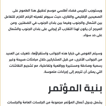
ويستوجب تكريس فضاء أطلسي موسع تحقيق هذا الطموح على
الصعيدين الإقليمي والقاري، حيث سيوفر تفعيله الزخم اللازم للتفاعل
بين الشمال والجنوب وفيما بين بلدان الجنوب في الضفتين. ومن
المرجح أن يكون لهذا التقارب أثر إيجابي على بلدان الجنوب والشمال
على حد سواء.
وسيتم الغوص في خبايا هذه الجوانب واستقراؤها، ناهيك عن العديد
من الجوانب الأخرى، من قبل المشاركين خلال مباحثات صريحة وغير
رسمية وصادقة ومستنيرة وواقعية وتفاعلية، مع تشجيع النقاشات
التي يمكن أن تترجم إلى إجراءات ملموسة.
بنية المؤتمر
يشمل جدول أعمال المؤتمر مجموعة من الجلسات العامة والجلسات