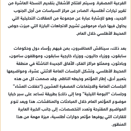
الفرعية المصغرة. وسيتم افتتاح الأشغال بتقديم النسخة العاشرة من
تقرير تيارات أطلسية، الصادر عن مركز السياسات من أجل الجنوب
الجديد، وهو للإشارة عبارة عن مجموعة من المقالات التحليلية التي
يحاول فيها خبراء مرموقين تشريح الاتجاهات البارزة التي ميزت حوض
المحيط الأطلسي خلال العام.
بعد ذلك، سيناقش المحاضرون، بمن فيهم رؤساء دول وحكومات
سابقون، ووزراء حاليون، ووزراء خارجية سابقون، وموظفون سامون،
وباحثون، وممثلو مراكز الفكر، الآفاق الجديدة الناشئة في منطقة
المحيط الأطلسي. وتشكل الجلسات العامة الاثنتي عشرة، ومواضيعها
بتعبير أدق، إطار المؤتمر وخيطه الناظم. وقد صممت كل من هذه
الجلسات العامة والاجتماعات المصغرة العشرين (“حفلات العشاء”
وجلسات “البومة الليلية” وما إلى ذلك) بطريقة تساعد على سبر خبايا
موضوع المؤتمر العام خلال المباحثات والمناقشات. هذا ويعد تنوع
المواضيع المقترحة وتعدد التخصصات، إلى جانب الخبرة العابرة
للقارات التي يوفرها مؤتمر حوارات أطلسية، ميزة مهمة من هذا
المنظور.