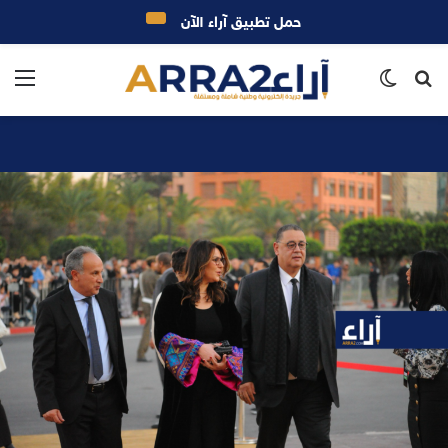
حمل تطبيق آراء الآن
بحث
الوضع
الق
عن
المظلم