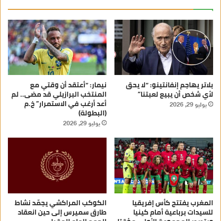
بلاتر يهاجم إنفانتينو: “لا يحق
نيمار: “أعتقد أن وقتي مع
لأي شخص أن يبيع لعبتنا”
المنتخب البرازيلي قد مضى.. لم
أعد أرغب في الاستمرار” خ.م
يوليو 29, 2026
(البطولة)
يوليو 29, 2026
المغرب يفتتح كأس إفريقيا
الكوكب المراكشي يجمّد نشاط
للسيدات برباعية أمام كينيا
طارق سميرس إلى حين انعقاد