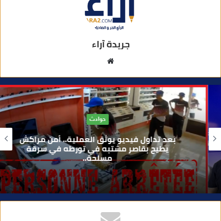
جريدة آراء
م
و
ق
ع
ا
حوادث
ل
و
بعد تداول فيديو يوثق العملية.. أمن مراكش
ي
يطيح بقاصر مشتبه في تورطه في سرقة
مسلحة..
ب