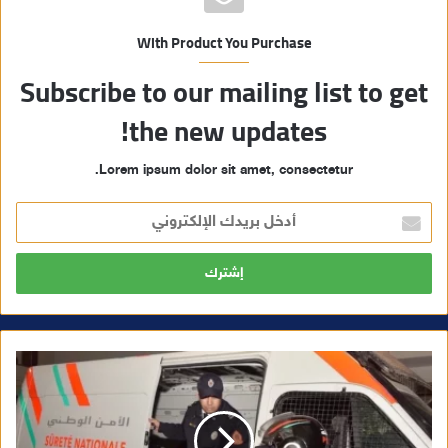
With Product You Purchase
Subscribe to our mailing list to get
the new updates!
Lorem ipsum dolor sit amet, consectetur.
أ
د
خ
ل
ب
ر
ي
د
ك
ا
ل
إ
ل
ك
ت