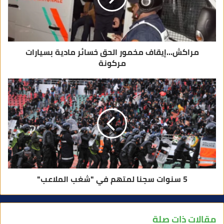
ر
و
ن
ي
مراكش…إيقاف مخمور الحق خسائر مادية بسيارات
مركونة
5 سنوات سجنا لمتهم في "شغب الملاعب"
مقالات ذات صلة