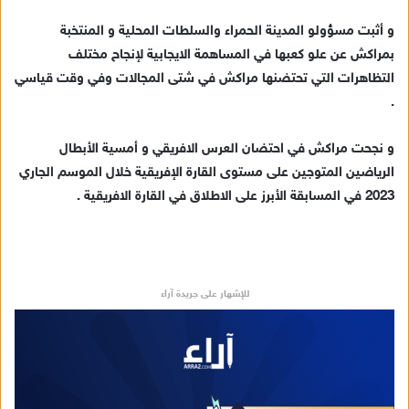
إ
و أثبت مسؤولو المدينة الحمراء والسلطات المحلية و المنتخبة
ل
ك
بمراكش عن علو كعبها في المساهمة الايجابية لإنجاح مختلف
ت
التظاهرات التي تحتضنها مراكش في شتى المجالات وفي وقت قياسي
ر
.
و
ن
و نجحت مراكش في احتضان العرس الافريقي و أمسية الأبطال
ي
الرياضين المتوجين على مستوى القارة الإفريقية خلال الموسم الجاري
ا
2023 في المسابقة الأبرز على الاطلاق في القارة الافريقية .
للإشهار على جريدة آراء