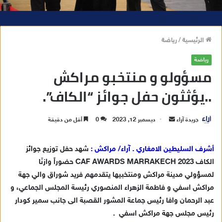
الرئيسية
/
رياضة
رياضة
مسؤولو و منتخبو مراكش
..يؤثثون حفل جوائز “الكاف”.
جريدة آراء
أ
ديسمبر 12, 2023
0
أقل من دقيقة
ر
س
أشرف السليطين الامغاري . آراء/ مراكش :
شهد حفل توزيع جوائز
ل
الكاف CAF AWARDS MARRAKECH 2023 حضوراً وازنّا
ب
لمسؤولي مدينة مراكش ومنتخبيها يتقدمهم فريد شوراق والي جهة
ر
مراكش اسفي و فاطمة الزهراء المنصوري رئيسة المجلس الجماعي، و
ي
عبد الرحمان وافا رئيس جماعة المشور القصبة الى جانب سمير كودار
د
رئيس مجلس جهة مراكش اسفي .
ا