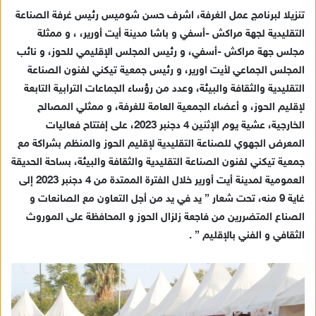
ب
تنزيلا لبرنامج عمل الغرفة، اشرف حسن شوميس رئيس غرفة الصناعة
ر
التقليدية لجهة مراكش -أسفي و باشا مدينة أيت أورير، ، و ممثلة
ي
مجلس جهة مراكش -أسفي، و رئيس المجلس الإقليمي للحوز، و نائب
د
المجلس الجماعي لأيت اورير، و رئيس جمعية تيكني لفنون الصناعة
ا
التقليدية والثقافة والبيئة، وعدد من رؤساء الجماعات الترابية التابعة
إ
لإقليم الحوز، و أعضاء الجمعية العامة للغرفة، و ممثلي المصالح
ل
ك
الخارجية، عشية يوم الإثنين 4 دجنبر 2023، على إفتتاح فعاليات
ت
المعرض الجهوي للصناعة التقليدية لإقليم الحوز والمنظم بشراكة مع
ر
جمعية تيكني لفنون الصناعة التقليدية والثقافة والبيئة، بساحة الحديقة
و
العمومية لمدينة أيت أورير خلال الفترة الممتدة من 4 دجنبر 2023 إلى
ن
غاية 9 منه، تحت شعار ” يد في يد من أجل التعاون مع الصانعات و
ي
الصناع المتضررين من فاجعة زلزال الحوز و المحافظة على الموروث
ا
الثقافي و الفني بالإقليم ” .