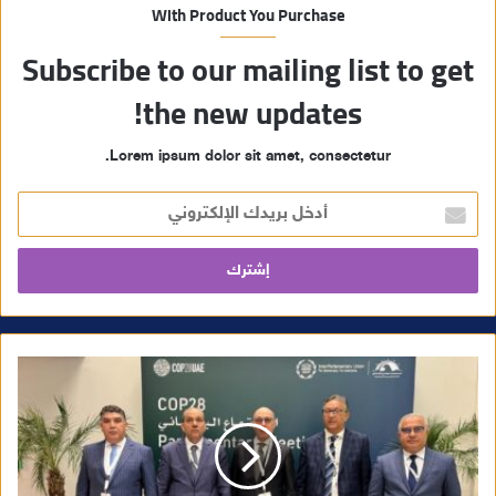
With Product You Purchase
Subscribe to our mailing list to get
the new updates!
Lorem ipsum dolor sit amet, consectetur.
أ
د
خ
ل
ب
ر
ي
د
ك
ا
ل
إ
ل
ك
ت
ر
و