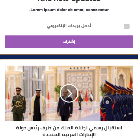
Lorem ipsum dolor sit amet, consectetur.
أ
د
خ
ل
ب
ر
ي
د
ك
ا
ل
إ
ل
ك
ت
ر
و
ن
ي
استقبال رسمي لجلالة الملك من طرف رئيس دولة
الإمارات العربية المتحدة