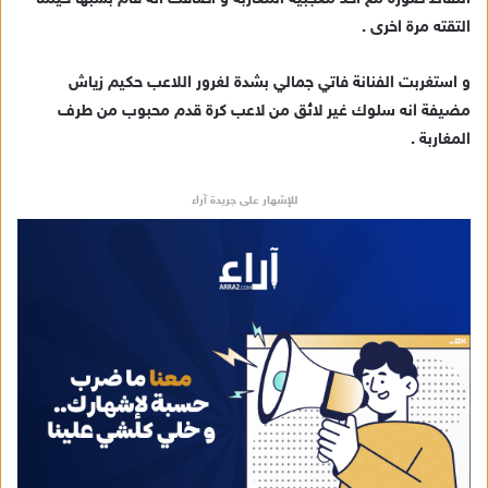
إ
التقته مرة اخرى .
ل
ك
ت
و استغربت الفنانة فاتي جمالي بشدة لغرور اللاعب حكيم زياش
ر
مضيفة انه سلوك غير لائق من لاعب كرة قدم محبوب من طرف
و
المغاربة .
ن
ي
للإشهار على جريدة آراء
ا