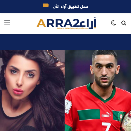
حمل تطبيق آراء الآن
بحث
الوضع
الق
عن
المظلم