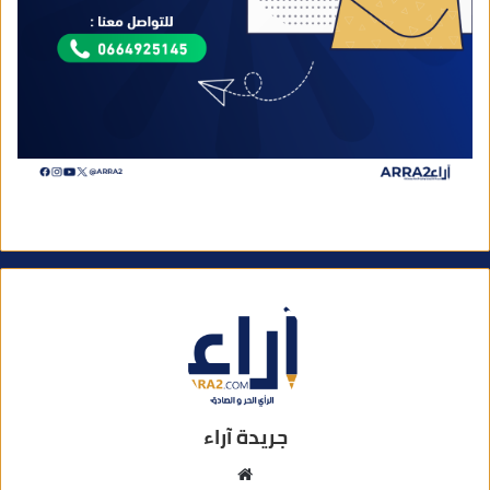
جريدة آراء
م