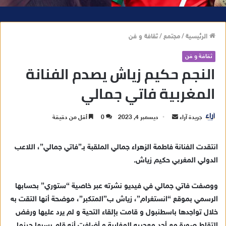
الرئيسية
/
مجتمع
/
ثقافة و فن
ثقافة و فن
النجم حكيم زياش يصدم الفنانة
المغربية فاتي جمالي
جريدة آراء
أ
ديسمبر 4, 2023
0
أقل من دقيقة
ر
س
انتقدت الفنانة فاطمة الزهراء جمالي الملقبة بـ”فاتي جمالي”، اللاعب
ل
الدولي المغربي حكيم زياش.
ب
ر
ووصفت فاتي جمالي في فيديو نشرته عبر خاصية “ستوري” بحسابها
ي
الرسمي بموقع “انستغرام”، زياش ب”المتكبر”، موضحة أنها التقت به
د
خلال تواجدها باسطنبول و قامت بإلقاء التحية و لم يرد عليها ورفض
ا
التقاط صورة مع أحد معجبيه المغاربة و أضافت أنه قام بسبها حينما