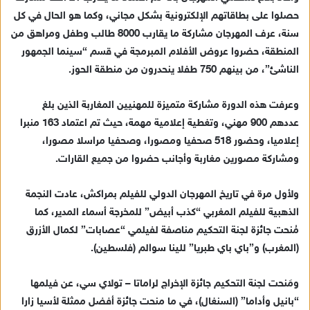
د
حصلوا على بطاقاتهم الإلكترونية بشكل مجاني، وكما هو الحال في كل
ا
سنة، عرف المهرجان مشاركة ما يقارب 8000 طالب وطفل ومراهق من
إ
ل
المنطقة، حضروا عروض الأفلام المبرمجة في قسم “سينما الجمهور
ك
الناشئ”، من بينهم 750 طفلا ينحدرون من منطقة الحوز.
ت
ر
وعرفت هذه الدورة مشاركة متميزة للمهنيين المغاربة الذين بلغ
و
عددهم 900 مهني، وتغطية إعلامية مهمة، حيث تم اعتماد 163 منبرا
ن
إعلاميا، وحضور 518 صحفيا ومصورا، وصحفيا مراسلا مصورا،
ي
ومشاركة مصورين مغاربة وأجانب حضروا من جميع القارات.
ا
ولأول مرة في تاريخ المهرجان الدولي للفيلم بمراكش، عادت النجمة
الذهبية للفيلم المغربي “كذب أبيض” للمخرجة أسماء المدير، كما
مُنحت جائزة لجنة التحكيم مناصفة لفيلمي “عصابات” لكمال الأزرق
(المغرب) و”باي باي طبريا” للينا سوالم (فلسطين).
ومَنحت لجنة التحكيم جائزة الإخراج لراماتا – تولاي سي، عن فيلمها
“بانيل وأداما” (السنغال)، في ما منحت جائزة أفضل ممثلة لأسيا زارا