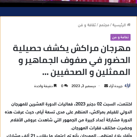
الرئيسية
/
مجتمع
/
ثقافة و فن
ثقافة و فن
مهرجان مراكش يكشف حصيلية
الحضور في صفوف الجماهير و
الممثلين و الصحفيين …
جريدة آراء
أ
ديسمبر 3, 2023
0
دقيقة واحدة
ر
س
اختتمت، السبت 02 دجنبر 2023، فعاليات الدورة العشرين للمهرجان
ل
الدولي للفيلم بمراكش، المنظم على مدى تسعة أيام، حيث عرفت هذه
ب
الدورة مشاركة أعداد كبيرة من الجمهور التي شاهدت عروض الأفلام
ر
وحضرت مختلف فقرات المهرجان.
ي
وأفاد بلاغ لمنظمي المهرجان بأنه تم اعتماد ما يقارب 21 ألف مشارك