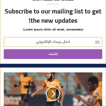
Subscribe to our mailing list to get
the new updates!
Lorem ipsum dolor sit amet, consectetur.
أ
د
خ
ل
ب
ر
ي
د
ك
ا
ل
إ
ل
ك
ت
ر
و
ن