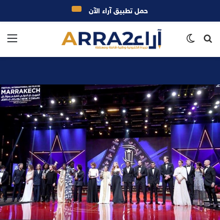
حمل تطبيق آراء الآن
بحث
الوضع
الق
عن
المظلم