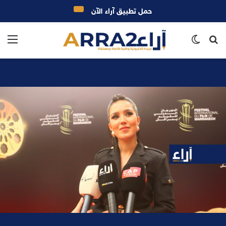
حمل تطبيق آراء الآن
بحث
الوضع
الق
عن
المظلم