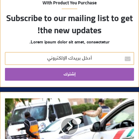
With Product You Purchase
Subscribe to our mailing list to get
the new updates!
Lorem ipsum dolor sit amet, consectetur.
أ
د
خ
ل
ب
ر
ي
د
ك
ا
ل
إ
ل
ك
ت
ر
و
ن