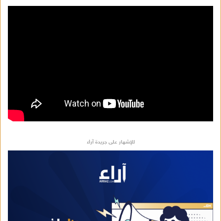
إ
ل
ك
ت
ر
و
ن
ي
ا
للإشهار على جريدة آراء