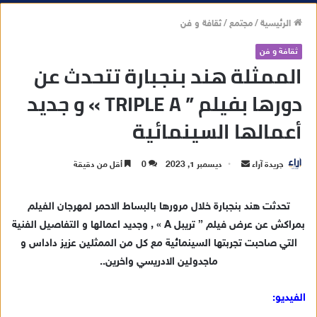
الرئيسية
/
مجتمع
/
ثقافة و فن
ثقافة و فن
الممثلة هند بنجبارة تتحدث عن
دورها بفيلم ” TRIPLE A » و جديد
أعمالها السينمائية
جريدة آراء
أ
ديسمبر 1, 2023
0
أقل من دقيقة
ر
س
تحدثت هند بنجبارة خلال مرورها بالبساط الاحمر لمهرجان الفيلم
ل
بمراكش عن عرض فيلم ” تريبل A » , وجديد اعمالها و التفاصيل الفنية
ب
التي صاحبت تجربتها السينمائية مع كل من الممثلين عزيز داداس و
ر
ماجدولين الادريسي واخرين..
ي
د
الفيديو:
ا